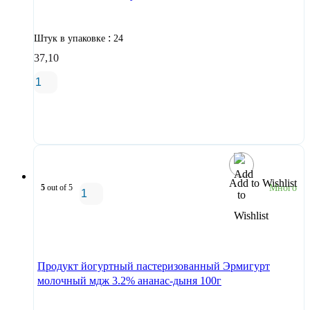
:
Штук в упаковке
24
37,10
В корзину
Add to Wishlist
5
out of 5
Много
В корзину
Продукт йогуртный пастеризованный Эрмигурт
молочный мдж 3.2% ананас-дыня 100г