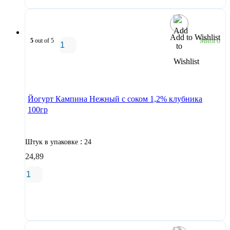
Add to Wishlist
5
out of 5
Много
В корзину
Йогурт Кампина Нежный с соком 1,2% клубника
100гр
:
Штук в упаковке
24
24,89
В корзину