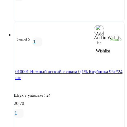
В корзину
Add to Wishlist
5
out of 5
Много
В корзину
010001 Нежный легкий с соком 0,1% Клубника 95г*24
шт
:
Штук в упаковке
24
20,70