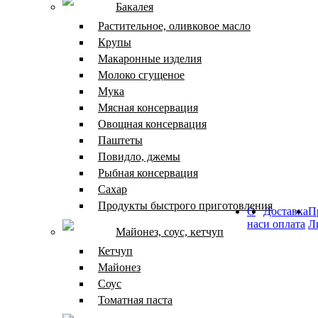
Бакалея
Растительное, оливковое масло
Крупы
Макаронные изделия
Молоко сгущеное
Мука
Мясная консервация
Овощная консервация
Паштеты
Повидло, джемы
Рыбная консервация
Сахар
Продукты быстрого приготовления
О
Доставка
П
нас
и оплата
Л
Майонез, соус, кетчуп
Кетчуп
Майонез
Соус
Томатная паста