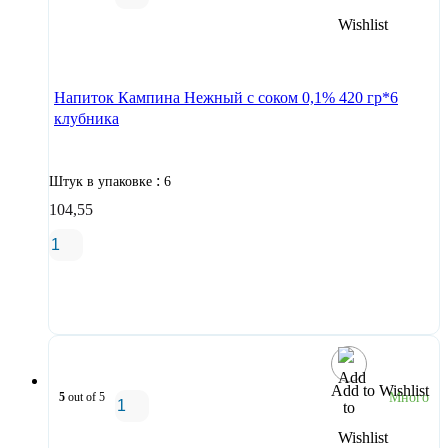
В корзину
Напиток Кампина Нежный с соком 0,1% 420 гр*6
клубника
:
Штук в упаковке
6
104,55
В корзину
Add to Wishlist
5
out of 5
Много