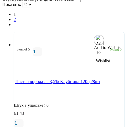
Показать:
1
2
Add to Wishlist
5
out of 5
Много
В корзину
Паста творожная 3,5% Клубника 120гр/8шт
:
Штук в упаковке
8
61,43