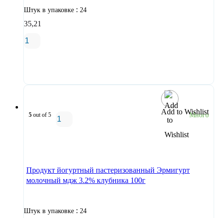
:
Штук в упаковке
24
35,21
В корзину
Add to Wishlist
5
out of 5
Много
В корзину
Продукт йогуртный пастеризованный Эрмигурт
молочный мдж 3.2% клубника 100г
:
Штук в упаковке
24