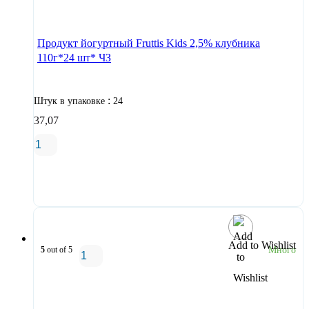
В корзину
Продукт йогуртный Fruttis Kids 2,5% клубника
110г*24 шт* ЧЗ
:
Штук в упаковке
24
37,07
В корзину
Add to Wishlist
5
out of 5
Много
В корзину