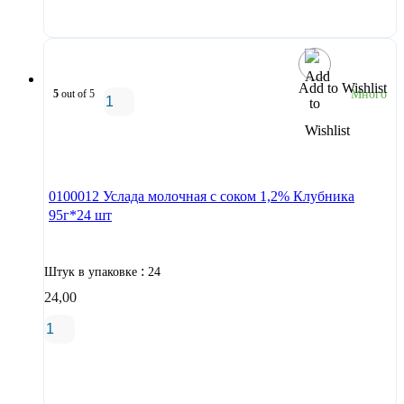
В корзину
Add to Wishlist
5
out of 5
Много
В корзину
0100012 Услада молочная с соком 1,2% Клубника
95г*24 шт
:
Штук в упаковке
24
24,00
В корзину