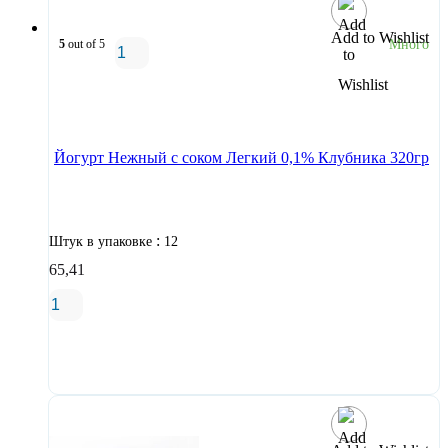
Add to Wishlist
5
out of 5
Много
В корзину
Йогурт Нежный с соком Легкий 0,1% Клубника 320гр
:
Штук в упаковке
12
65,41
В корзину