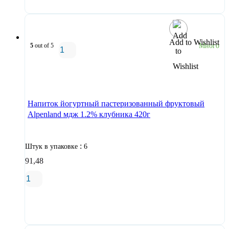
Add to Wishlist
5
out of 5
Много
В корзину
Напиток йогуртный пастеризованный фруктовый
Alpenland мдж 1.2% клубника 420г
:
Штук в упаковке
6
91,48
В корзину