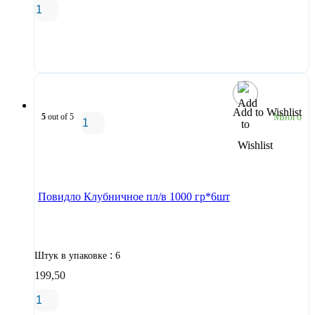
В корзину
Add to Wishlist
5
out of 5
Много
В корзину
Повидло Клубничное пл/в 1000 гр*6шт
:
Штук в упаковке
6
199,50