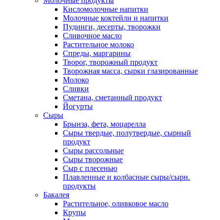
Молочные продукты
Кисломолочные напитки
Молочные коктейли и напитки
Пудинги, десерты, творожки
Сливочное масло
Растительное молоко
Спреды, маргарины
Творог, творожный продукт
Творожная масса, сырки глазированные
Молоко
Сливки
Сметана, сметанный продукт
Йогурты
Сыры
Брынза, фета, моцарелла
Сыры твердые, полутвердые, сырный
продукт
Сыры рассольные
Сыры творожные
Сыр с плесенью
Плавленные и колбасные сыры/сырн.
продукты
Бакалея
Растительное, оливковое масло
Крупы