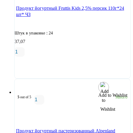
Продукт йогуртный Fruttis Kids 2,5% персик 110г*24
шт* ЧЗ
:
Штук в упаковке
24
37,07
В корзину
Add to Wishlist
5
out of 5
Много
В корзину
Продукт йогуртный пастеризованный Alpenland