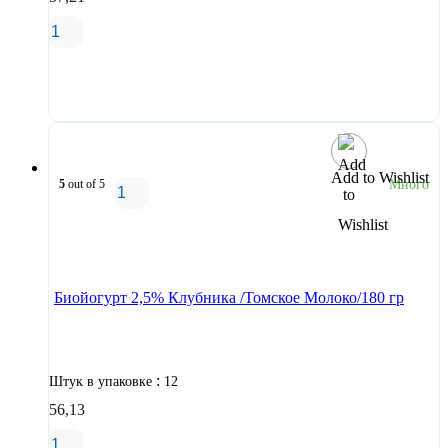
В корзину
Add to Wishlist
5
out of 5
Много
В корзину
Биойогурт 2,5% Клубника /Томское Молоко/180 гр
:
Штук в упаковке
12
56,13