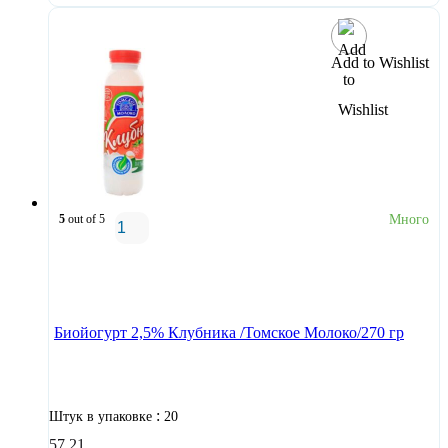
Add to Wishlist
5
out of 5
Много
В корзину
Биойогурт 2,5% Клубника /Томское Молоко/270 гр
:
Штук в упаковке
20
57,21