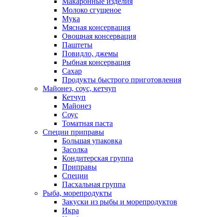
Макаронные изделия
Молоко сгущеное
Мука
Мясная консервация
Овощная консервация
Паштеты
Повидло, джемы
Рыбная консервация
Сахар
Продукты быстрого приготовления
Майонез, соус, кетчуп
Кетчуп
Майонез
Соус
Томатная паста
Специи приправы
Большая упаковка
Засолка
Кондитерская группа
Приправы
Специи
Пасхальная группа
Рыба, морепродукты
Закуски из рыбы и морепродуктов
Икра