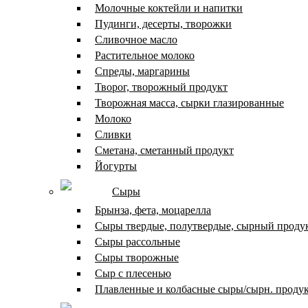
Молочные коктейли и напитки
Пудинги, десерты, творожки
Сливочное масло
Растительное молоко
Спреды, маргарины
Творог, творожный продукт
Творожная масса, сырки глазированные
Молоко
Сливки
Сметана, сметанный продукт
Йогурты
Сыры
Брынза, фета, моцарелла
Сыры твердые, полутвердые, сырный проду
Сыры рассольные
Сыры творожные
Сыр с плесенью
Плавленные и колбасные сыры/сырн. проду