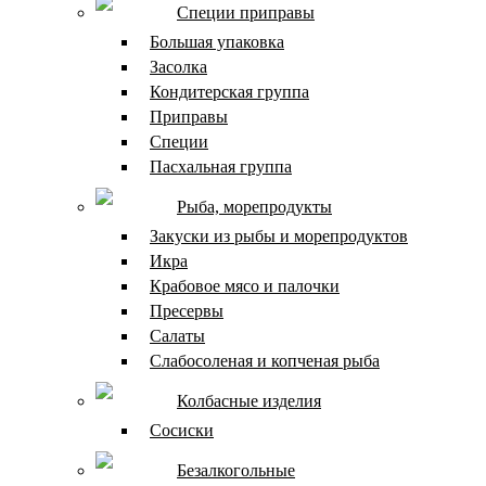
Специи приправы
Большая упаковка
Засолка
Кондитерская группа
Приправы
Специи
Пасхальная группа
Рыба, морепродукты
Закуски из рыбы и морепродуктов
Икра
Крабовое мясо и палочки
Пресервы
Салаты
Слабосоленая и копченая рыба
Колбасные изделия
Сосиски
Безалкогольные