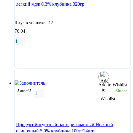
легкий мдж 0.3% клубника 320гр
:
Штук в упаковке
12
76,04
В корзину
Add to Wishlist
5
out of 5
Много
В корзину
Продукт йогуртный пастеризованный Нежный
сливочный 5,0% клубника 100г*24шт