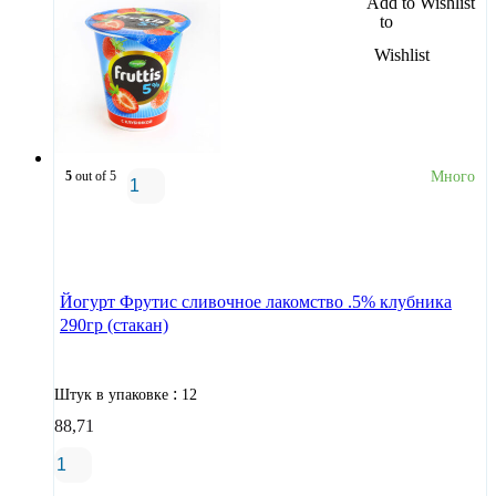
Add to Wishlist
5
out of 5
Много
В корзину
Йогурт Фрутис сливочное лакомство .5% клубника
290гр (стакан)
:
Штук в упаковке
12
88,71