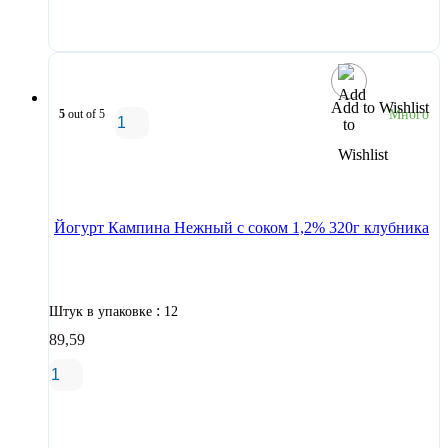
В корзину
Add to Wishlist
5
out of 5
Много
В корзину
Йогурт Кампина Нежный с соком 1,2% 320г клубника
:
Штук в упаковке
12
89,59
В корзину