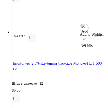
В корзину
Add to Wishlist
5
out of 5
Много
В корзину
Биойогурт 2,5% Клубника /Томское Молоко/ПЭТ 500
гр
:
Штук в упаковке
12
86,36