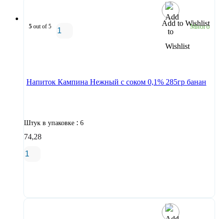
Add to Wishlist
5
out of 5
Много
В корзину
Напиток Кампина Нежный с соком 0,1% 285гр банан
:
Штук в упаковке
6
74,28
В корзину