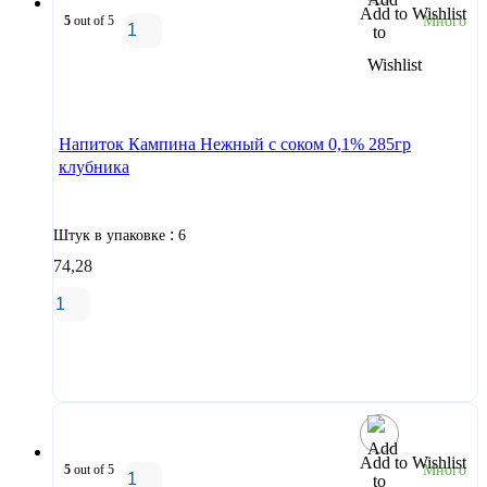
Add to Wishlist
5
out of 5
Много
В корзину
Напиток Кампина Нежный с соком 0,1% 285гр
клубника
:
Штук в упаковке
6
74,28
В корзину
Add to Wishlist
5
out of 5
Много