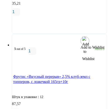
35,21
В корзину
Add to Wishlist
5
out of 5
Много
В корзину
Фрутис «Вкусный перерыв» 2,5% клуб-земл с
топпером, с ложечкой 165гр+10г
:
Штук в упаковке
12
87,57