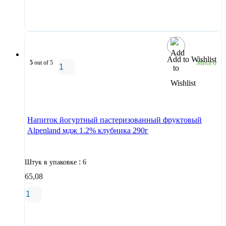
В корзину
Add to Wishlist
5
out of 5
Много
В корзину
Напиток йогуртный пастеризованный фруктовый
Alpenland мдж 1.2% клубника 290г
:
Штук в упаковке
6
65,08
В корзину