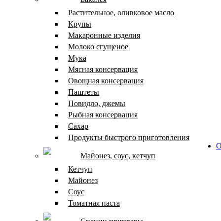
Растительное, оливковое масло
Крупы
Макаронные изделия
Молоко сгущеное
Мука
Мясная консервация
Овощная консервация
Паштеты
Повидло, джемы
Рыбная консервация
Сахар
Продукты быстрого приготовления
О
Майонез, соус, кетчуп
Кетчуп
Майонез
Соус
Томатная паста