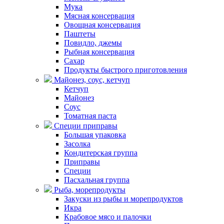
Мука
Мясная консервация
Овощная консервация
Паштеты
Повидло, джемы
Рыбная консервация
Сахар
Продукты быстрого приготовления
Майонез, соус, кетчуп
Кетчуп
Майонез
Соус
Томатная паста
Специи приправы
Большая упаковка
Засолка
Кондитерская группа
Приправы
Специи
Пасхальная группа
Рыба, морепродукты
Закуски из рыбы и морепродуктов
Икра
Крабовое мясо и палочки