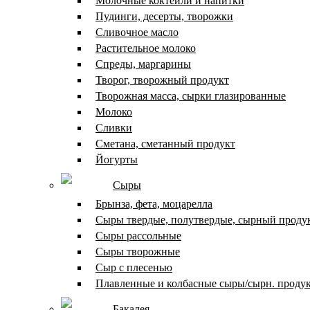
Молочные коктейли и напитки
Пудинги, десерты, творожки
Сливочное масло
Растительное молоко
Спреды, маргарины
Творог, творожный продукт
Творожная масса, сырки глазированные
Молоко
Сливки
Сметана, сметанный продукт
Йогурты
Сыры
Брынза, фета, моцарелла
Сыры твердые, полутвердые, сырный проду
Сыры рассольные
Сыры творожные
Сыр с плесенью
Плавленные и колбасные сыры/сырн. проду
Бакалея