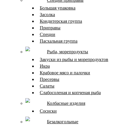
Специи приправы
Большая упаковка
Засолка
Кондитерская группа
Приправы
Специи
Пасхальная группа
Рыба, морепродукты
Закуски из рыбы и морепродуктов
Икра
Крабовое мясо и палочки
Пресервы
Салаты
Слабосоленая и копченая рыба
Колбасные изделия
Сосиски
Безалкогольные