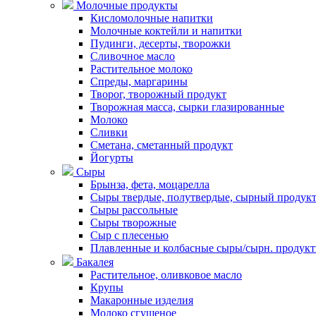
Молочные продукты
Кисломолочные напитки
Молочные коктейли и напитки
Пудинги, десерты, творожки
Сливочное масло
Растительное молоко
Спреды, маргарины
Творог, творожный продукт
Творожная масса, сырки глазированные
Молоко
Сливки
Сметана, сметанный продукт
Йогурты
Сыры
Брынза, фета, моцарелла
Сыры твердые, полутвердые, сырный продук
Сыры рассольные
Сыры творожные
Сыр с плесенью
Плавленные и колбасные сыры/сырн. продук
Бакалея
Растительное, оливковое масло
Крупы
Макаронные изделия
Молоко сгущеное