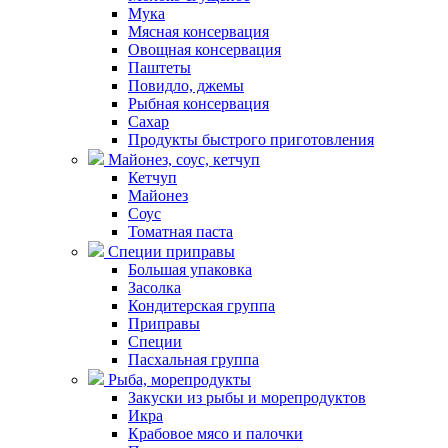
Мука
Мясная консервация
Овощная консервация
Паштеты
Повидло, джемы
Рыбная консервация
Сахар
Продукты быстрого приготовления
Майонез, соус, кетчуп
Кетчуп
Майонез
Соус
Томатная паста
Специи приправы
Большая упаковка
Засолка
Кондитерская группа
Приправы
Специи
Пасхальная группа
Рыба, морепродукты
Закуски из рыбы и морепродуктов
Икра
Крабовое мясо и палочки