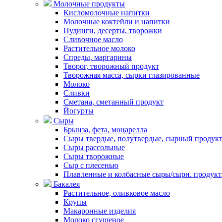
Молочные продукты
Кисломолочные напитки
Молочные коктейли и напитки
Пудинги, десерты, творожки
Сливочное масло
Растительное молоко
Спреды, маргарины
Творог, творожный продукт
Творожная масса, сырки глазированные
Молоко
Сливки
Сметана, сметанный продукт
Йогурты
Сыры
Брынза, фета, моцарелла
Сыры твердые, полутвердые, сырный продук
Сыры рассольные
Сыры творожные
Сыр с плесенью
Плавленные и колбасные сыры/сырн. продук
Бакалея
Растительное, оливковое масло
Крупы
Макаронные изделия
Молоко сгущеное