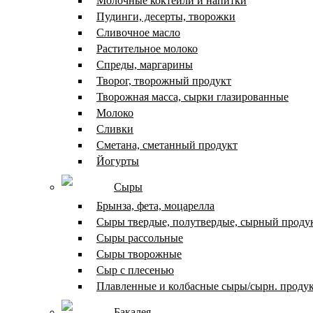
Молочные коктейли и напитки
Пудинги, десерты, творожки
Сливочное масло
Растительное молоко
Спреды, маргарины
Творог, творожный продукт
Творожная масса, сырки глазированные
Молоко
Сливки
Сметана, сметанный продукт
Йогурты
Сыры
Брынза, фета, моцарелла
Сыры твердые, полутвердые, сырный проду
Сыры рассольные
Сыры творожные
Сыр с плесенью
Плавленные и колбасные сыры/сырн. проду
Бакалея