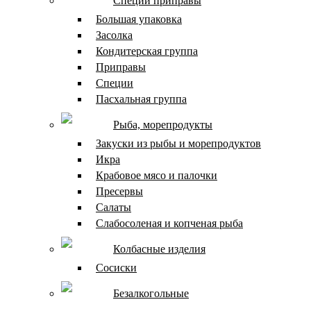
Специи приправы
Большая упаковка
Засолка
Кондитерская группа
Приправы
Специи
Пасхальная группа
Рыба, морепродукты
Закуски из рыбы и морепродуктов
Икра
Крабовое мясо и палочки
Пресервы
Салаты
Слабосоленая и копченая рыба
Колбасные изделия
Сосиски
Безалкогольные