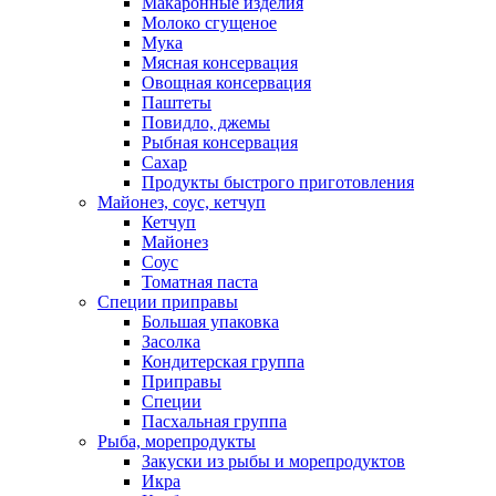
Макаронные изделия
Молоко сгущеное
Мука
Мясная консервация
Овощная консервация
Паштеты
Повидло, джемы
Рыбная консервация
Сахар
Продукты быстрого приготовления
Майонез, соус, кетчуп
Кетчуп
Майонез
Соус
Томатная паста
Специи приправы
Большая упаковка
Засолка
Кондитерская группа
Приправы
Специи
Пасхальная группа
Рыба, морепродукты
Закуски из рыбы и морепродуктов
Икра