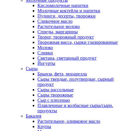
Молочные продукты
Кисломолочные напитки
Молочные коктейли и напитки
Пудинги, десерты, творожки
Сливочное масло
Растительное молоко
Спреды, маргарины
Творог, творожный продукт
Творожная масса, сырки глазированные
Молоко
Сливки
Сметана, сметанный продукт
Йогурты
Сыры
Брынза, фета, моцарелла
Сыры твердые, полутвердые, сырный
продукт
Сыры рассольные
Сыры творожные
Сыр с плесенью
Плавленные и колбасные сыры/сырн.
продукты
Бакалея
Растительное, оливковое масло
Крупы