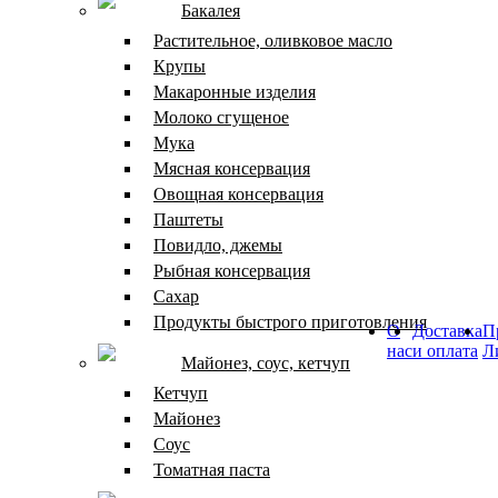
Бакалея
Растительное, оливковое масло
Крупы
Макаронные изделия
Молоко сгущеное
Мука
Мясная консервация
Овощная консервация
Паштеты
Повидло, джемы
Рыбная консервация
Сахар
Продукты быстрого приготовления
О
Доставка
П
нас
и оплата
Л
Майонез, соус, кетчуп
Кетчуп
Майонез
Соус
Томатная паста