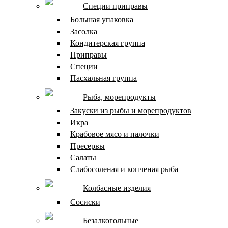
Специи приправы
Большая упаковка
Засолка
Кондитерская группа
Приправы
Специи
Пасхальная группа
Рыба, морепродукты
Закуски из рыбы и морепродуктов
Икра
Крабовое мясо и палочки
Пресервы
Салаты
Слабосоленая и копченая рыба
Колбасные изделия
Сосиски
Безалкогольные