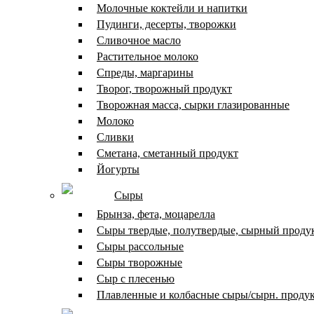
Молочные коктейли и напитки
Пудинги, десерты, творожки
Сливочное масло
Растительное молоко
Спреды, маргарины
Творог, творожный продукт
Творожная масса, сырки глазированные
Молоко
Сливки
Сметана, сметанный продукт
Йогурты
Сыры
Брынза, фета, моцарелла
Сыры твердые, полутвердые, сырный проду
Сыры рассольные
Сыры творожные
Сыр с плесенью
Плавленные и колбасные сыры/сырн. проду