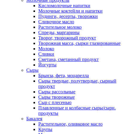
Молочные продукты
Кисломолочные напитки
Молочные коктейли и напитки
Пудинги, десерты, творожки
Сливочное масло
Растительное молоко
Спреды, маргарины
Творог, творожный продукт
Творожная масса, сырки глазированные
Молоко
Сливки
Сметана, сметанный продукт
Йогурты
Сыры
Брынза, фета, моцарелла
Сыры твердые, полутвердые, сырный
продукт
Сыры рассольные
Сыры творожные
Сыр с плесенью
Плавленные и колбасные сыры/сырн.
продукты
Бакалея
Растительное, оливковое масло
Крупы