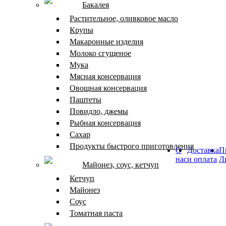
Бакалея
Растительное, оливковое масло
Крупы
Макаронные изделия
Молоко сгущеное
Мука
Мясная консервация
Овощная консервация
Паштеты
Повидло, джемы
Рыбная консервация
Сахар
Продукты быстрого приготовления
О
Доставка
П
нас
и оплата
Л
Майонез, соус, кетчуп
Кетчуп
Майонез
Соус
Томатная паста