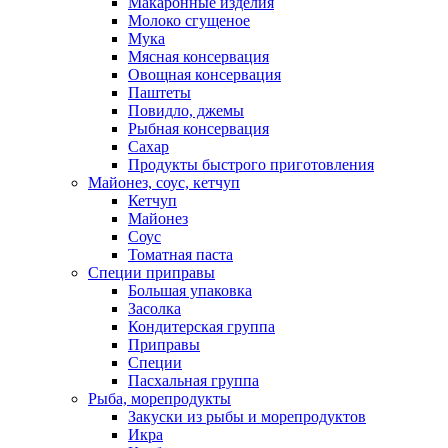
Макаронные изделия
Молоко сгущеное
Мука
Мясная консервация
Овощная консервация
Паштеты
Повидло, джемы
Рыбная консервация
Сахар
Продукты быстрого приготовления
Майонез, соус, кетчуп
Кетчуп
Майонез
Соус
Томатная паста
Специи приправы
Большая упаковка
Засолка
Кондитерская группа
Приправы
Специи
Пасхальная группа
Рыба, морепродукты
Закуски из рыбы и морепродуктов
Икра