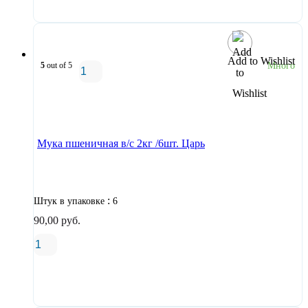
Add to Wishlist
5
out of 5
Много
В корзину
Мука пшеничная в/с 2кг /6шт. Царь
:
Штук в упаковке
6
90,00
руб.
В корзину