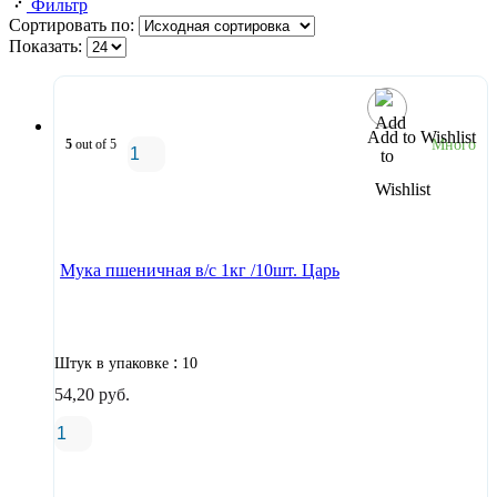
Фильтр
Сортировать по:
Показать:
Add to Wishlist
5
out of 5
Много
В корзину
Мука пшеничная в/с 1кг /10шт. Царь
:
Штук в упаковке
10
54,20
руб.
В корзину