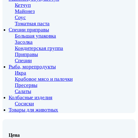
Кетчуп
Майонез
Соус
Томатная паста
Специи приправы
Большая упаковка
Засолка
Кондитерская группа
Приправы
Специи
Рыба, морепродукты
Икра
Крабовое мясо и палочки
Пресервы
Салаты
Колбасные изделия
Сосиски
Товары для животных
Цена