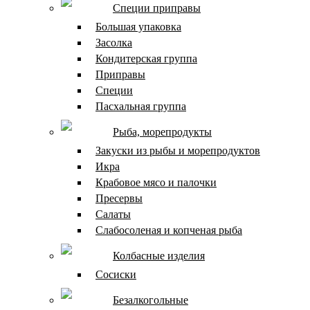
Специи приправы
Большая упаковка
Засолка
Кондитерская группа
Приправы
Специи
Пасхальная группа
Рыба, морепродукты
Закуски из рыбы и морепродуктов
Икра
Крабовое мясо и палочки
Пресервы
Салаты
Слабосоленая и копченая рыба
Колбасные изделия
Сосиски
Безалкогольные