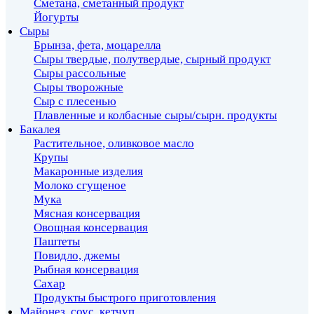
Сметана, сметанный продукт
Йогурты
Сыры
Брынза, фета, моцарелла
Сыры твердые, полутвердые, сырный продукт
Сыры рассольные
Сыры творожные
Сыр с плесенью
Плавленные и колбасные сыры/сырн. продукты
Бакалея
Растительное, оливковое масло
Крупы
Макаронные изделия
Молоко сгущеное
Мука
Мясная консервация
Овощная консервация
Паштеты
Повидло, джемы
Рыбная консервация
Сахар
Продукты быстрого приготовления
Майонез, соус, кетчуп