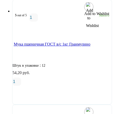
Add to Wishlist
5
out of 5
Много
В корзину
Мука пшеничная ГОСТ в/с 1кг Гранмулино
:
Штук в упаковке
12
54,20
руб.
В корзину