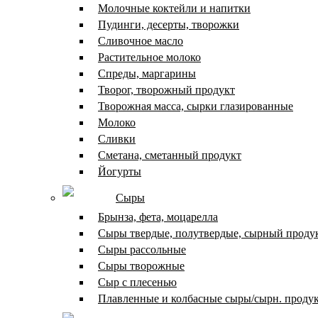
Молочные коктейли и напитки
Пудинги, десерты, творожки
Сливочное масло
Растительное молоко
Спреды, маргарины
Творог, творожный продукт
Творожная масса, сырки глазированные
Молоко
Сливки
Сметана, сметанный продукт
Йогурты
Сыры
Брынза, фета, моцарелла
Сыры твердые, полутвердые, сырный проду
Сыры рассольные
Сыры творожные
Сыр с плесенью
Плавленные и колбасные сыры/сырн. проду