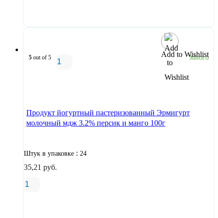
В корзину
Add to Wishlist
5
out of 5
Много
В корзину
Продукт йогуртный пастеризованный Эрмигурт
молочный мдж 3.2% персик и манго 100г
:
Штук в упаковке
24
35,21
руб.
В корзину