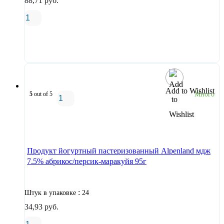
88,71
руб.
В корзину
Add to Wishlist
5
out of 5
Много
В корзину
Продукт йогуртный пастеризованный Alpenland мдж
7.5% абрикос/персик-маракуйя 95г
:
Штук в упаковке
24
34,93
руб.