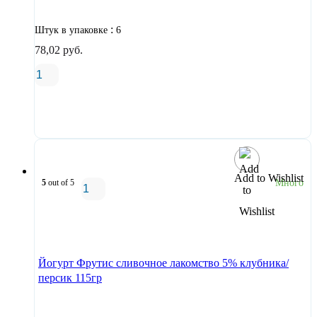
:
Штук в упаковке
6
78,02
руб.
В корзину
Add to Wishlist
5
out of 5
Много
В корзину
Йогурт Фрутис сливочное лакомство 5% клубника/
персик 115гр