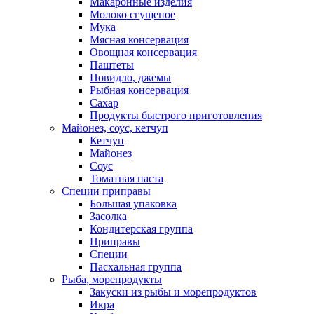
Макаронные изделия
Молоко сгущеное
Мука
Мясная консервация
Овощная консервация
Паштеты
Повидло, джемы
Рыбная консервация
Сахар
Продукты быстрого приготовления
Майонез, соус, кетчуп
Кетчуп
Майонез
Соус
Томатная паста
Специи приправы
Большая упаковка
Засолка
Кондитерская группа
Приправы
Специи
Пасхальная группа
Рыба, морепродукты
Закуски из рыбы и морепродуктов
Икра