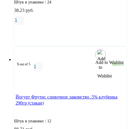
:
Штук в упаковке
24
38,23
руб.
В корзину
Add to Wishlist
5
out of 5
Много
В корзину
Йогурт Фрутис сливочное лакомство .5% клубника
290гр (стакан)
:
Штук в упаковке
12