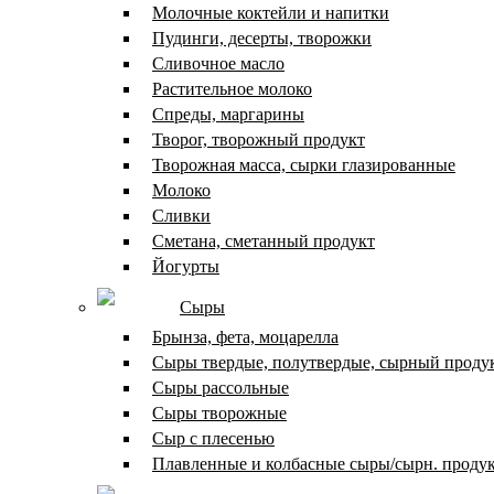
Молочные коктейли и напитки
Пудинги, десерты, творожки
Сливочное масло
Растительное молоко
Спреды, маргарины
Творог, творожный продукт
Творожная масса, сырки глазированные
Молоко
Сливки
Сметана, сметанный продукт
Йогурты
Сыры
Брынза, фета, моцарелла
Сыры твердые, полутвердые, сырный проду
Сыры рассольные
Сыры творожные
Сыр с плесенью
Плавленные и колбасные сыры/сырн. проду