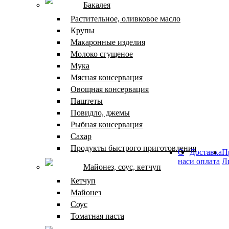
Бакалея
Растительное, оливковое масло
Крупы
Макаронные изделия
Молоко сгущеное
Мука
Мясная консервация
Овощная консервация
Паштеты
Повидло, джемы
Рыбная консервация
Сахар
Продукты быстрого приготовления
О
Доставка
П
нас
и оплата
Л
Майонез, соус, кетчуп
Кетчуп
Майонез
Соус
Томатная паста