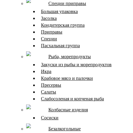
Специи приправы
Большая упаковка
Засолка
Кондитерская группа
Приправы
Специи
Пасхальная группа
Рыба, морепродукты
Закуски из рыбы и морепродуктов
Икра
Крабовое мясо и палочки
Пресервы
Салаты
Слабосоленая и копченая рыба
Колбасные изделия
Сосиски
Безалкогольные