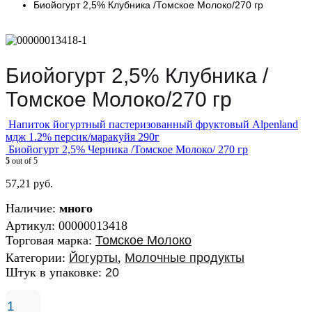
Биойогурт 2,5% Клубника /Томское Молоко/270 гр
Биойогурт 2,5% Клубника /
Томское Молоко/270 гр
Напиток йогуртный пастеризованный фруктовый Alpenland
мдж 1.2% персик/маракуйя 290г
Биойогурт 2,5% Черника /Томское Молоко/ 270 гр
5
out of 5
57,21
руб.
Наличие:
много
Артикул:
00000013418
Торговая марка:
Томское Молоко
Категории:
Йогурты
,
Молочные продукты
Штук в упаковке:
20