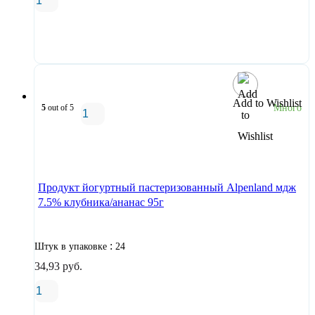
В корзину
Add to Wishlist
5
out of 5
Много
В корзину
Продукт йогуртный пастеризованный Alpenland мдж
7.5% клубника/ананас 95г
:
Штук в упаковке
24
34,93
руб.