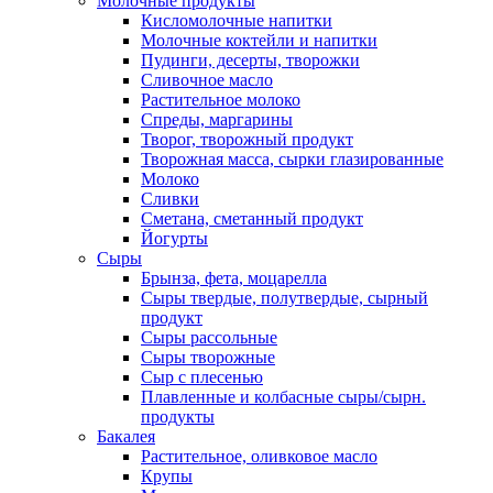
Молочные продукты
Кисломолочные напитки
Молочные коктейли и напитки
Пудинги, десерты, творожки
Сливочное масло
Растительное молоко
Спреды, маргарины
Творог, творожный продукт
Творожная масса, сырки глазированные
Молоко
Сливки
Сметана, сметанный продукт
Йогурты
Сыры
Брынза, фета, моцарелла
Сыры твердые, полутвердые, сырный
продукт
Сыры рассольные
Сыры творожные
Сыр с плесенью
Плавленные и колбасные сыры/сырн.
продукты
Бакалея
Растительное, оливковое масло
Крупы