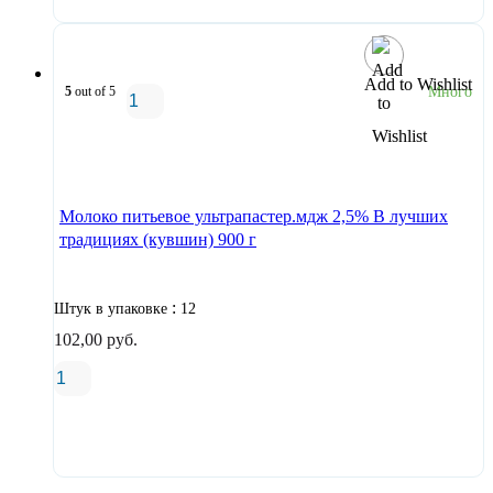
Add to Wishlist
5
out of 5
Много
В корзину
Молоко питьевое ультрапастер.мдж 2,5% В лучших
традициях (кувшин) 900 г
:
Штук в упаковке
12
102,00
руб.
В корзину