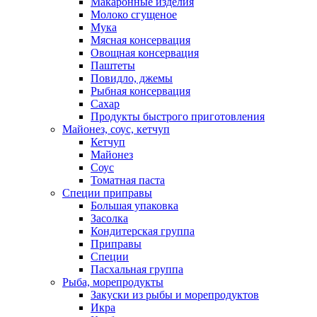
Макаронные изделия
Молоко сгущеное
Мука
Мясная консервация
Овощная консервация
Паштеты
Повидло, джемы
Рыбная консервация
Сахар
Продукты быстрого приготовления
Майонез, соус, кетчуп
Кетчуп
Майонез
Соус
Томатная паста
Специи приправы
Большая упаковка
Засолка
Кондитерская группа
Приправы
Специи
Пасхальная группа
Рыба, морепродукты
Закуски из рыбы и морепродуктов
Икра