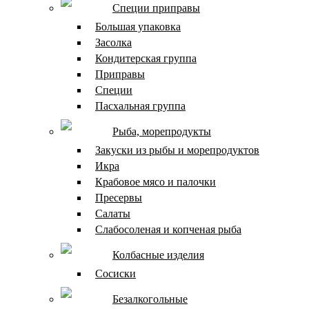
Специи приправы
Большая упаковка
Засолка
Кондитерская группа
Приправы
Специи
Пасхальная группа
Рыба, морепродукты
Закуски из рыбы и морепродуктов
Икра
Крабовое мясо и палочки
Пресервы
Салаты
Слабосоленая и копченая рыба
Колбасные изделия
Сосиски
Безалкогольные