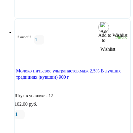
В корзину
Add to Wishlist
5
out of 5
Много
В корзину
Молоко питьевое ультрапастер.мдж 2,5% В лучших
традициях (кувшин) 900 г
:
Штук в упаковке
12
102,00
руб.
В корзину