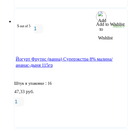
Add to Wishlist
5
out of 5
Много
В корзину
Йогурт Фрутис (ванна) Суперэкстра 8% малина/
ананас-дыня 115гр
:
Штук в упаковке
16
47,33
руб.
В корзину