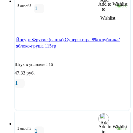
Add to Wishlist
5
out of 5
Много
В корзину
Йогурт Фрутис (ванна) Суперэкстра 8% клубника/
яблоко-груша 115гр
:
Штук в упаковке
16
47,33
руб.
В корзину
Add to Wishlist
5
out of 5
Много