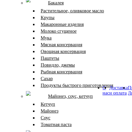
Бакалея
Растительное, оливковое масло
Крупы
Макаронные изделия
Молоко сгущеное
Мука
Мясная консервация
Овощная консервация
Паштеты
Повидло, джемы
Рыбная консервация
Сахар
Продукты быстрого приготовления
О
Доставка
П
нас
и оплата
Л
Майонез, соус, кетчуп
Кетчуп
Майонез
Соус
Томатная паста