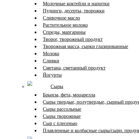
Молочные коктейли и напитки
Пудинги, десерты, творожки
Сливочное масло
Растительное молоко
Спреды, маргарины
Творог, творожный продукт
Творожная масса, сырки глазированные
Молоко
Сливки
Сметана, сметанный продукт
Йогурты
Сыры
Брынза, фета, моцарелла
Сыры твердые, полутвердые, сырный проду
Сыры рассольные
Сыры творожные
Сыр с плесенью
Плавленные и колбасные сыры/сырн. проду