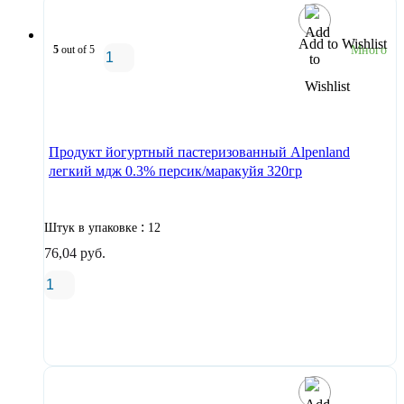
Add to Wishlist
5
out of 5
Много
В корзину
Продукт йогуртный пастеризованный Alpenland
легкий мдж 0.3% персик/маракуйя 320гр
:
Штук в упаковке
12
76,04
руб.
В корзину