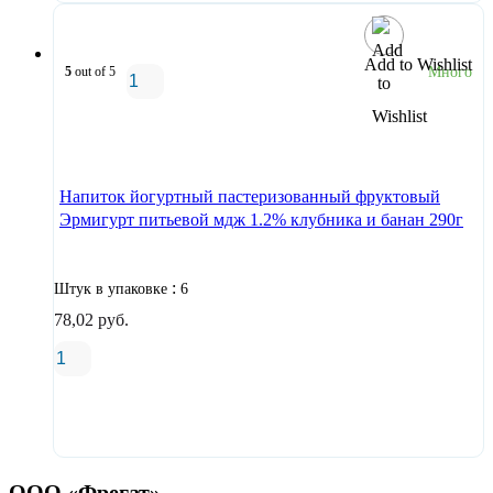
Add to Wishlist
5
out of 5
Много
В корзину
Напиток йогуртный пастеризованный фруктовый
Эрмигурт питьевой мдж 1.2% клубника и банан 290г
:
Штук в упаковке
6
78,02
руб.
В корзину
ООО «Фрегат»