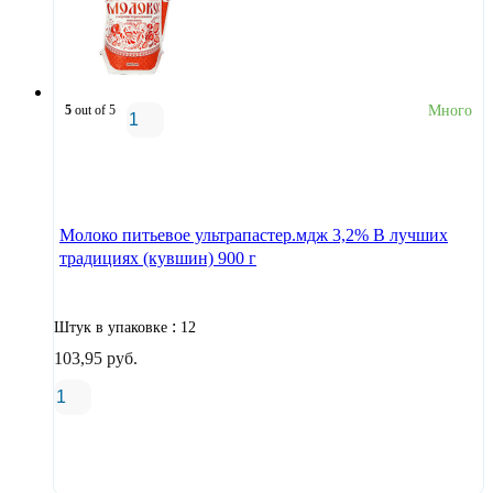
5
out of 5
Много
В корзину
Молоко питьевое ультрапастер.мдж 3,2% В лучших
традициях (кувшин) 900 г
:
Штук в упаковке
12
103,95
руб.
В корзину