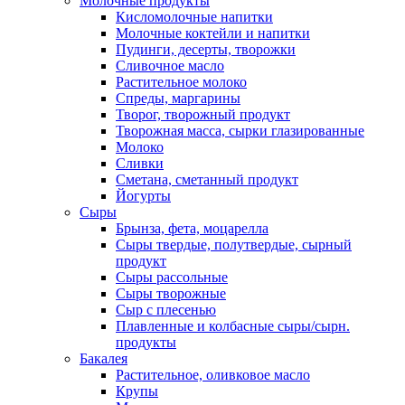
Молочные продукты
Кисломолочные напитки
Молочные коктейли и напитки
Пудинги, десерты, творожки
Сливочное масло
Растительное молоко
Спреды, маргарины
Творог, творожный продукт
Творожная масса, сырки глазированные
Молоко
Сливки
Сметана, сметанный продукт
Йогурты
Сыры
Брынза, фета, моцарелла
Сыры твердые, полутвердые, сырный
продукт
Сыры рассольные
Сыры творожные
Сыр с плесенью
Плавленные и колбасные сыры/сырн.
продукты
Бакалея
Растительное, оливковое масло
Крупы