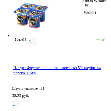
Add to Wishlist
5
out of 5
Много
В корзину
Йогурт Фрутис сливочное лакомство 5% клубника/
персик 115гр
:
Штук в упаковке
24
38,23
руб.