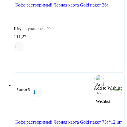
Кофе растворимый Черная карта Gold пакет 36г
:
Штук в упаковке
20
111,22
В корзину
Add to Wishlist
5
out of 5
Много
В корзину
Кофе растворимый Черная карта Gold пакет 75г*12 шт