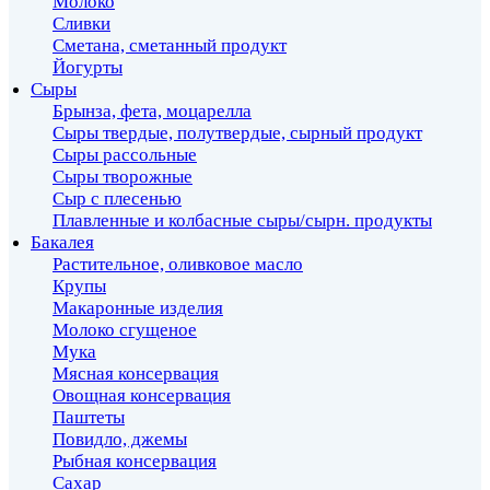
Молоко
Сливки
Сметана, сметанный продукт
Йогурты
Сыры
Брынза, фета, моцарелла
Сыры твердые, полутвердые, сырный продукт
Сыры рассольные
Сыры творожные
Сыр с плесенью
Плавленные и колбасные сыры/сырн. продукты
Бакалея
Растительное, оливковое масло
Крупы
Макаронные изделия
Молоко сгущеное
Мука
Мясная консервация
Овощная консервация
Паштеты
Повидло, джемы
Рыбная консервация
Сахар