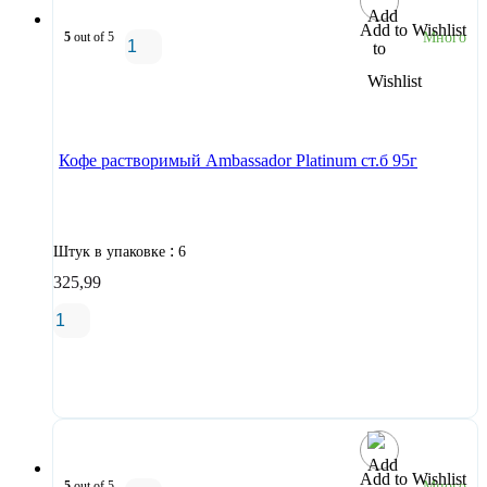
Add to Wishlist
5
out of 5
Много
В корзину
Кофе растворимый Ambassador Platinum ст.б 95г
:
Штук в упаковке
6
325,99
В корзину
Add to Wishlist
5
out of 5
Много