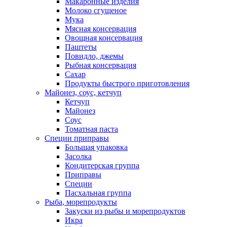
Макаронные изделия
Молоко сгущеное
Мука
Мясная консервация
Овощная консервация
Паштеты
Повидло, джемы
Рыбная консервация
Сахар
Продукты быстрого приготовления
Майонез, соус, кетчуп
Кетчуп
Майонез
Соус
Томатная паста
Специи приправы
Большая упаковка
Засолка
Кондитерская группа
Приправы
Специи
Пасхальная группа
Рыба, морепродукты
Закуски из рыбы и морепродуктов
Икра