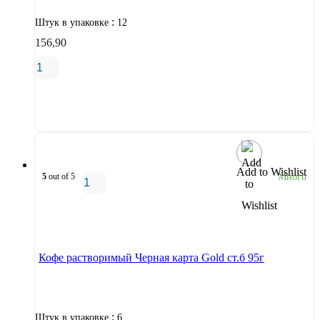
:
Штук в упаковке
12
156,90
В корзину
Add to Wishlist
5
out of 5
Много
В корзину
Кофе растворимый Черная карта Gold ст.б 95г
:
Штук в упаковке
6