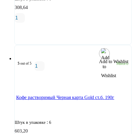
308,64
В корзину
Add to Wishlist
5
out of 5
Много
В корзину
Кофе растворимый Черная карта Gold ст.б. 190г
:
Штук в упаковке
6
603,20