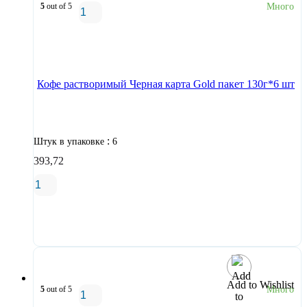
5
out of 5
Много
В корзину
Кофе растворимый Черная карта Gold пакет 130г*6 шт
:
Штук в упаковке
6
393,72
В корзину
Add to Wishlist
5
out of 5
Много