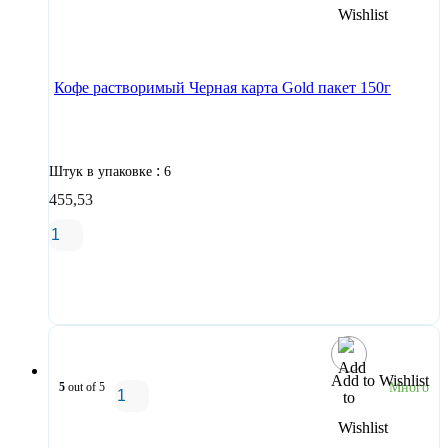
В корзину
Кофе растворимый Черная карта Gold пакет 150г
:
Штук в упаковке
6
455,53
В корзину
Add to Wishlist
5
out of 5
Много
В корзину