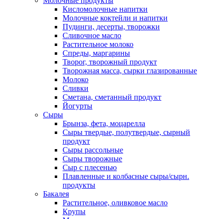
Молочные продукты
Кисломолочные напитки
Молочные коктейли и напитки
Пудинги, десерты, творожки
Сливочное масло
Растительное молоко
Спреды, маргарины
Творог, творожный продукт
Творожная масса, сырки глазированные
Молоко
Сливки
Сметана, сметанный продукт
Йогурты
Сыры
Брынза, фета, моцарелла
Сыры твердые, полутвердые, сырный
продукт
Сыры рассольные
Сыры творожные
Сыр с плесенью
Плавленные и колбасные сыры/сырн.
продукты
Бакалея
Растительное, оливковое масло
Крупы