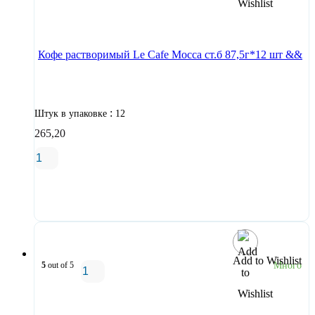
В корзину
Кофе растворимый Le Cafe Mocca ст.б 87,5г*12 шт &&
:
Штук в упаковке
12
265,20
В корзину
Add to Wishlist
5
out of 5
Много
В корзину