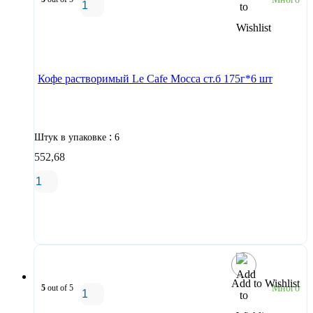
В корзину
Кофе растворимый Le Cafe Mocca ст.б 175г*6 шт
:
Штук в упаковке
6
552,68
В корзину
Add to Wishlist
5
out of 5
Много