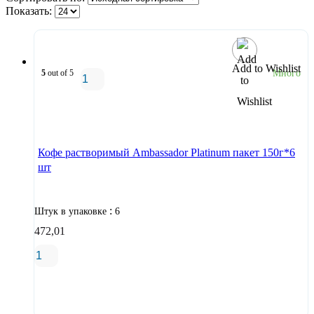
Показать:
Add to Wishlist
5
out of 5
Много
В корзину
Кофе растворимый Ambassador Platinum пакет 150г*6
шт
:
Штук в упаковке
6
472,01
В корзину