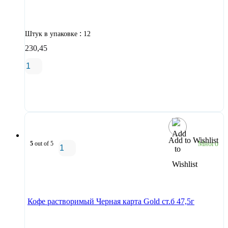
:
Штук в упаковке
12
230,45
В корзину
Add to Wishlist
5
out of 5
Много
В корзину
Кофе растворимый Черная карта Gold ст.б 47,5г