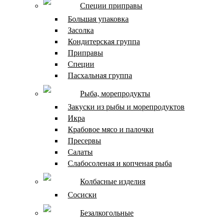
Специи приправы
Большая упаковка
Засолка
Кондитерская группа
Приправы
Специи
Пасхальная группа
Рыба, морепродукты
Закуски из рыбы и морепродуктов
Икра
Крабовое мясо и палочки
Пресервы
Салаты
Слабосоленая и копченая рыба
Колбасные изделия
Сосиски
Безалкогольные