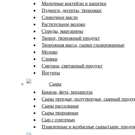
Молочные коктейли и напитки
Пудинги, десерты, творожки
Сливочное масло
Растительное молоко
Спреды, маргарины
Творог, творожный продукт
Творожная масса, сырки глазированные
Молоко
Сливки
Сметана, сметанный продукт
Йогурты
Сыры
Брынза, фета, моцарелла
Сыры твердые, полутвердые, сырный проду
Сыры рассольные
Сыры творожные
Сыр с плесенью
Плавленные и колбасные сыры/сырн. проду