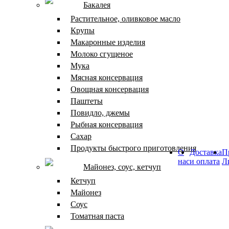
Бакалея
Растительное, оливковое масло
Крупы
Макаронные изделия
Молоко сгущеное
Мука
Мясная консервация
Овощная консервация
Паштеты
Повидло, джемы
Рыбная консервация
Сахар
Продукты быстрого приготовления
О
Доставка
П
нас
и оплата
Л
Майонез, соус, кетчуп
Кетчуп
Майонез
Соус
Томатная паста