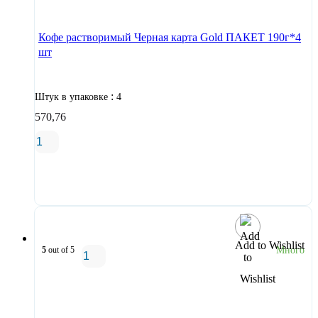
Кофе растворимый Черная карта Gold ПАКЕТ 190г*4
шт
:
Штук в упаковке
4
570,76
В корзину
Add to Wishlist
5
out of 5
Много
В корзину