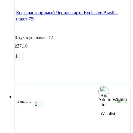
Кофе растворимый Черная карта Exclusive Brasilia
пакет 75г
:
Штук в упаковке
12
227,10
В корзину
Add to Wishlist
5
out of 5
Много
В корзину