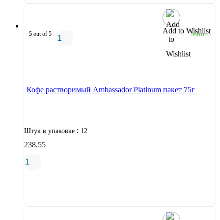
Add to Wishlist
5
out of 5
Много
В корзину
Кофе растворимый Ambassador Platinum пакет 75г
:
Штук в упаковке
12
238,55
В корзину