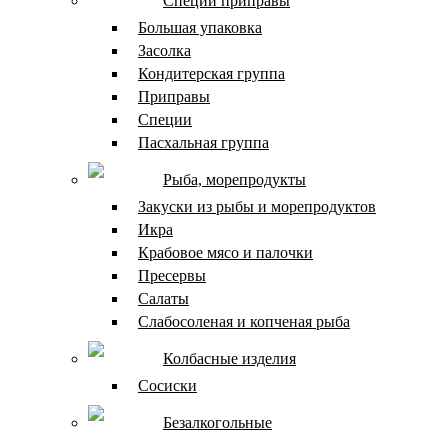
Специи приправы
Большая упаковка
Засолка
Кондитерская группа
Приправы
Специи
Пасхальная группа
Рыба, морепродукты
Закуски из рыбы и морепродуктов
Икра
Крабовое мясо и палочки
Пресервы
Салаты
Слабосоленая и копченая рыба
Колбасные изделия
Сосиски
Безалкогольные