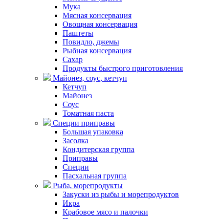
Мука
Мясная консервация
Овощная консервация
Паштеты
Повидло, джемы
Рыбная консервация
Сахар
Продукты быстрого приготовления
Майонез, соус, кетчуп
Кетчуп
Майонез
Соус
Томатная паста
Специи приправы
Большая упаковка
Засолка
Кондитерская группа
Приправы
Специи
Пасхальная группа
Рыба, морепродукты
Закуски из рыбы и морепродуктов
Икра
Крабовое мясо и палочки