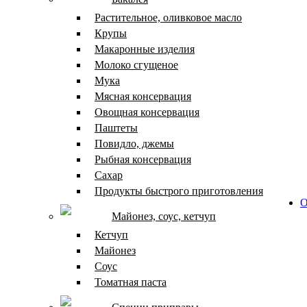
Растительное, оливковое масло
Крупы
Макаронные изделия
Молоко сгущеное
Мука
Мясная консервация
Овощная консервация
Паштеты
Повидло, джемы
Рыбная консервация
Сахар
Продукты быстрого приготовления
О
Майонез, соус, кетчуп
Кетчуп
Майонез
Соус
Томатная паста