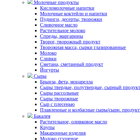
Молочные продукты
Кисломолочные напитки
Молочные коктейли и напитки
Пудинги, десерты, творожки
Сливочное масло
Растительное молоко
Спреды, маргарины
Творог, творожный продукт
Творожная масса, сырки глазированные
Молоко
Сливки
Сметана, сметанный продукт
Йогурты
Сыры
Брынза, фета, моцарелла
Сыры твердые, полутвердые, сырный продук
Сыры рассольные
Сыры творожные
Сыр с плесенью
Плавленные и колбасные сыры/сырн. продук
Бакалея
Растительное, оливковое масло
Крупы
Макаронные изделия
Молоко сгущеное