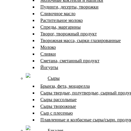
Молочные коктейли и напитки
Пудинги, десерты, творожки
Сливочное масло
Растительное молоко
Спреды, маргарины
Творог, творожный продукт
Творожная масса, сырки глазированные
Молоко
Сливки
Сметана, сметанный продукт
Йогурты
Сыры
Брынза, фета, моцарелла
Сыры твердые, полутвердые, сырный проду
Сыры рассольные
Сыры творожные
Сыр с плесенью
Плавленные и колбасные сыры/сырн. проду
Бакалея