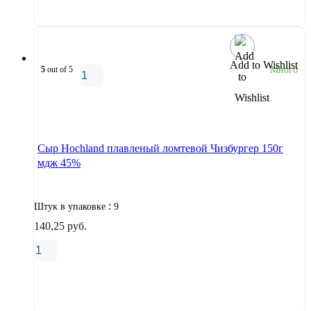
Add to Wishlist
5
out of 5
Много
В корзину
Сыр Hochland плавленый ломтевой Чизбургер 150г
мдж 45%
:
Штук в упаковке
9
140,25
руб.
В корзину