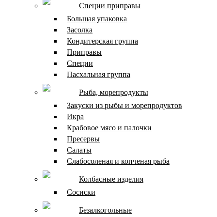
Специи приправы
Большая упаковка
Засолка
Кондитерская группа
Приправы
Специи
Пасхальная группа
Рыба, морепродукты
Закуски из рыбы и морепродуктов
Икра
Крабовое мясо и палочки
Пресервы
Салаты
Слабосоленая и копченая рыба
Колбасные изделия
Сосиски
Безалкогольные