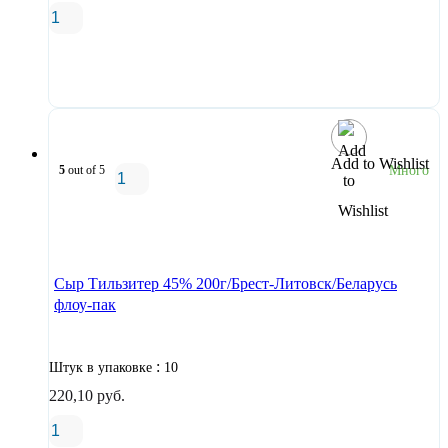
В корзину
Add to Wishlist
5
out of 5
Много
В корзину
Сыр Тильзитер 45% 200г/Брест-Литовск/Беларусь
флоу-пак
:
Штук в упаковке
10
220,10
руб.