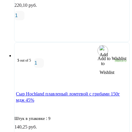
220,10
руб.
В корзину
Add to Wishlist
5
out of 5
Много
В корзину
Сыр Hochland плавленый ломтевой с грибами 150г
мдж 45%
:
Штук в упаковке
9
140,25
руб.