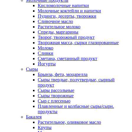
Молочные продукты
Кисломолочные напитки
Молочные коктейли и напитки
Пудинги, десерты, творожки
Сливочное масло
Растительное молоко
Спреды, маргарины
Творог, творожный продукт
Творожная масса, сырки глазированные
Молоко
Сливки
Сметана, сметанный продукт
Йогурты
Сыры
Брынза, фета, моцарелла
Сыры твердые, полутвердые, сырный
продукт
Сыры рассольные
Сыры творожные
Сыр с плесенью
Плавленные и колбасные сыры/сырн.
продукты
Бакалея
Растительное, оливковое масло
Крупы