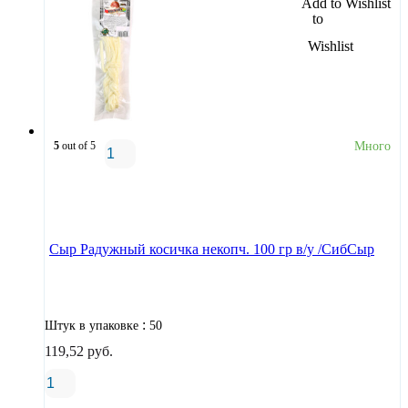
Add to Wishlist
5
out of 5
Много
В корзину
Сыр Радужный косичка некопч. 100 гр в/у /СибСыр
:
Штук в упаковке
50
119,52
руб.