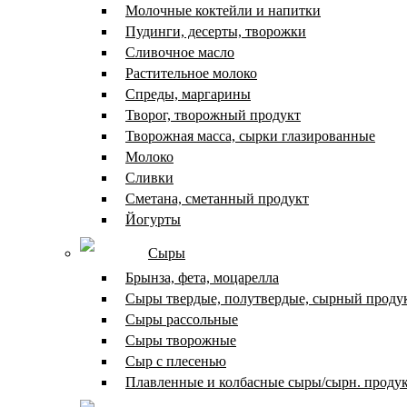
Молочные коктейли и напитки
Пудинги, десерты, творожки
Сливочное масло
Растительное молоко
Спреды, маргарины
Творог, творожный продукт
Творожная масса, сырки глазированные
Молоко
Сливки
Сметана, сметанный продукт
Йогурты
Сыры
Брынза, фета, моцарелла
Сыры твердые, полутвердые, сырный проду
Сыры рассольные
Сыры творожные
Сыр с плесенью
Плавленные и колбасные сыры/сырн. проду