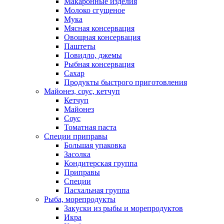
Макаронные изделия
Молоко сгущеное
Мука
Мясная консервация
Овощная консервация
Паштеты
Повидло, джемы
Рыбная консервация
Сахар
Продукты быстрого приготовления
Майонез, соус, кетчуп
Кетчуп
Майонез
Соус
Томатная паста
Специи приправы
Большая упаковка
Засолка
Кондитерская группа
Приправы
Специи
Пасхальная группа
Рыба, морепродукты
Закуски из рыбы и морепродуктов
Икра