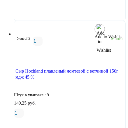
В корзину
Add to Wishlist
5
out of 5
Много
В корзину
Сыр Hochland плавленый ломтевой с ветчиной 150г
мдж 45 %
:
Штук в упаковке
9
140,25
руб.
В корзину