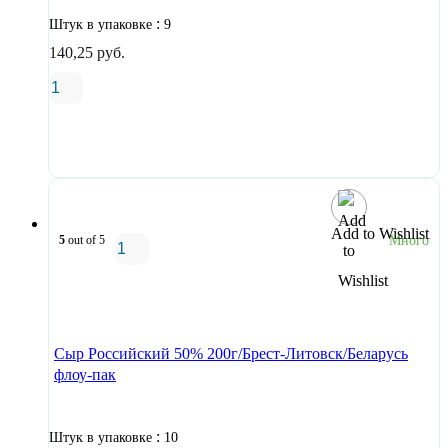
:
Штук в упаковке
9
140,25
руб.
В корзину
Add to Wishlist
5
out of 5
Много
В корзину
Сыр Российский 50% 200г/Брест-Литовск/Беларусь
флоу-пак
:
Штук в упаковке
10