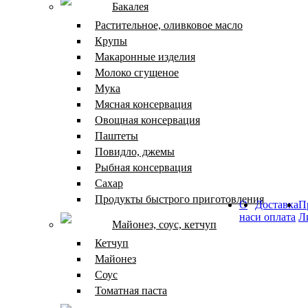
Бакалея
Растительное, оливковое масло
Крупы
Макаронные изделия
Молоко сгущеное
Мука
Мясная консервация
Овощная консервация
Паштеты
Повидло, джемы
Рыбная консервация
Сахар
Продукты быстрого приготовления
О
Доставка
П
нас
и оплата
Л
Майонез, соус, кетчуп
Кетчуп
Майонез
Соус
Томатная паста