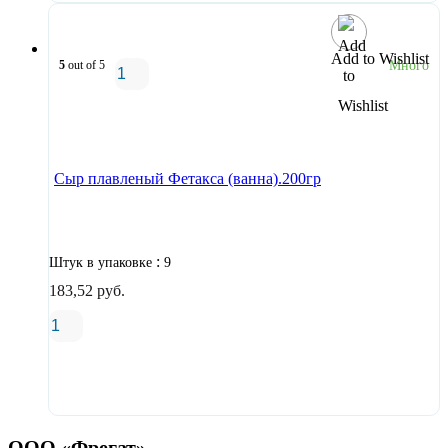
Add to Wishlist
5
out of 5
Много
В корзину
Сыр плавленый Фетакса (ванна).200гр
:
Штук в упаковке
9
183,52
руб.
В корзину
ООО «Фрегат»