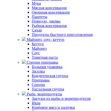
Мука
Мясная консервация
Овощная консервация
Паштеты
Повидло, джемы
Рыбная консервация
Сахар
Продукты быстрого приготовления
Майонез, соус, кетчуп
Кетчуп
Майонез
Соус
Томатная паста
Специи приправы
Большая упаковка
Засолка
Кондитерская группа
Приправы
Специи
Пасхальная группа
Рыба, морепродукты
Закуски из рыбы и морепродуктов
Икра
Крабовое мясо и палочки