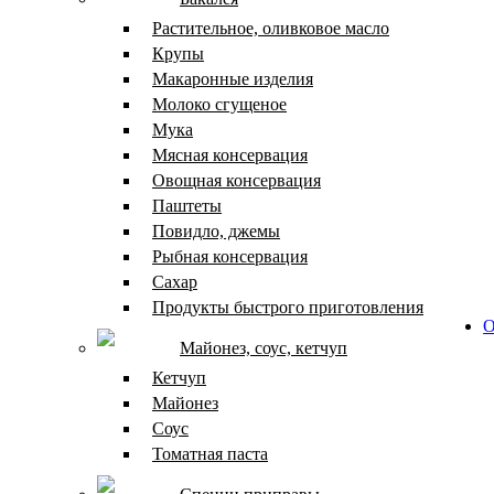
Растительное, оливковое масло
Крупы
Макаронные изделия
Молоко сгущеное
Мука
Мясная консервация
Овощная консервация
Паштеты
Повидло, джемы
Рыбная консервация
Сахар
Продукты быстрого приготовления
О
Майонез, соус, кетчуп
Кетчуп
Майонез
Соус
Томатная паста