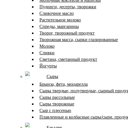
Молочные коктейли и напитки
Пудинги, десерты, творожки
Сливочное масло
Растительное молоко
Спреды, маргарины
Творог, творожный продукт
Творожная масса, сырки глазированные
Молоко
Сливки
Сметана, сметанный продукт
Йогурты
Сыры
Брынза, фета, моцарелла
Сыры твердые, полутвердые, сырный проду
Сыры рассольные
Сыры творожные
Сыр с плесенью
Плавленные и колбасные сыры/сырн. проду
Бакалея