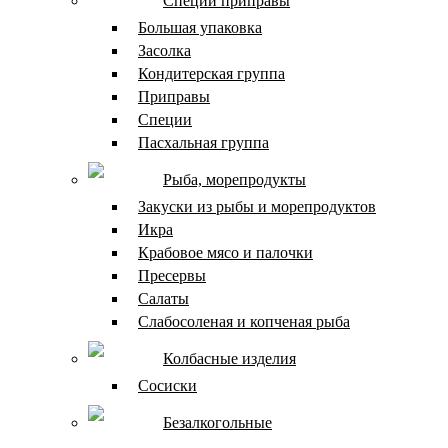
Специи приправы
Большая упаковка
Засолка
Кондитерская группа
Приправы
Специи
Пасхальная группа
Рыба, морепродукты
Закуски из рыбы и морепродуктов
Икра
Крабовое мясо и палочки
Пресервы
Салаты
Слабосоленая и копченая рыба
Колбасные изделия
Сосиски
Безалкогольные