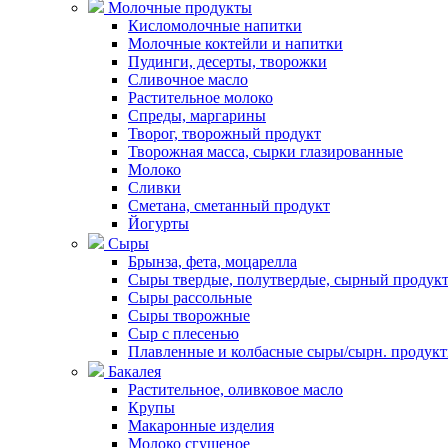
Молочные продукты
Кисломолочные напитки
Молочные коктейли и напитки
Пудинги, десерты, творожки
Сливочное масло
Растительное молоко
Спреды, маргарины
Творог, творожный продукт
Творожная масса, сырки глазированные
Молоко
Сливки
Сметана, сметанный продукт
Йогурты
Сыры
Брынза, фета, моцарелла
Сыры твердые, полутвердые, сырный продук
Сыры рассольные
Сыры творожные
Сыр с плесенью
Плавленные и колбасные сыры/сырн. продук
Бакалея
Растительное, оливковое масло
Крупы
Макаронные изделия
Молоко сгущеное