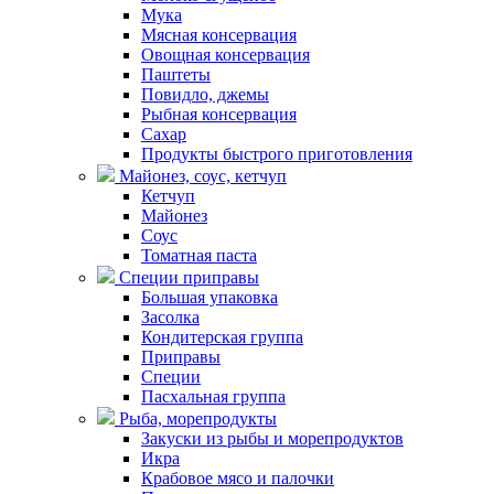
Мука
Мясная консервация
Овощная консервация
Паштеты
Повидло, джемы
Рыбная консервация
Сахар
Продукты быстрого приготовления
Майонез, соус, кетчуп
Кетчуп
Майонез
Соус
Томатная паста
Специи приправы
Большая упаковка
Засолка
Кондитерская группа
Приправы
Специи
Пасхальная группа
Рыба, морепродукты
Закуски из рыбы и морепродуктов
Икра
Крабовое мясо и палочки