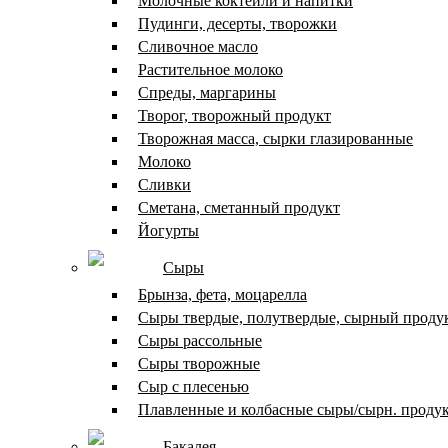
Молочные коктейли и напитки
Пудинги, десерты, творожки
Сливочное масло
Растительное молоко
Спреды, маргарины
Творог, творожный продукт
Творожная масса, сырки глазированные
Молоко
Сливки
Сметана, сметанный продукт
Йогурты
Сыры
Брынза, фета, моцарелла
Сыры твердые, полутвердые, сырный проду
Сыры рассольные
Сыры творожные
Сыр с плесенью
Плавленные и колбасные сыры/сырн. проду
Бакалея