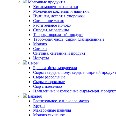
Молочные продукты
Кисломолочные напитки
Молочные коктейли и напитки
Пудинги, десерты, творожки
Сливочное масло
Растительное молоко
Спреды, маргарины
Творог, творожный продукт
Творожная масса, сырки глазированные
Молоко
Сливки
Сметана, сметанный продукт
Йогурты
Сыры
Брынза, фета, моцарелла
Сыры твердые, полутвердые, сырный продук
Сыры рассольные
Сыры творожные
Сыр с плесенью
Плавленные и колбасные сыры/сырн. продук
Бакалея
Растительное, оливковое масло
Крупы
Макаронные изделия
Молоко сгущеное