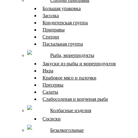
Специи приправы
Большая упаковка
Засолка
Кондитерская группа
Приправы
Специи
Пасхальная группа
Рыба, морепродукты
Закуски из рыбы и морепродуктов
Икра
Крабовое мясо и палочки
Пресервы
Салаты
Слабосоленая и копченая рыба
Колбасные изделия
Сосиски
Безалкогольные