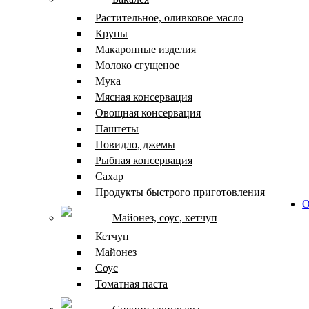
Растительное, оливковое масло
Крупы
Макаронные изделия
Молоко сгущеное
Мука
Мясная консервация
Овощная консервация
Паштеты
Повидло, джемы
Рыбная консервация
Сахар
Продукты быстрого приготовления
О
Майонез, соус, кетчуп
Кетчуп
Майонез
Соус
Томатная паста