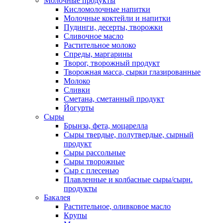
Молочные продукты
Кисломолочные напитки
Молочные коктейли и напитки
Пудинги, десерты, творожки
Сливочное масло
Растительное молоко
Спреды, маргарины
Творог, творожный продукт
Творожная масса, сырки глазированные
Молоко
Сливки
Сметана, сметанный продукт
Йогурты
Сыры
Брынза, фета, моцарелла
Сыры твердые, полутвердые, сырный
продукт
Сыры рассольные
Сыры творожные
Сыр с плесенью
Плавленные и колбасные сыры/сырн.
продукты
Бакалея
Растительное, оливковое масло
Крупы