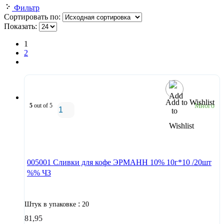
Фильтр
Сортировать по:
Показать:
1
2
Add to Wishlist
5
out of 5
Много
В корзину
005001 Сливки для кофе ЭРМАНН 10% 10г*10 /20шт
%% ЧЗ
:
Штук в упаковке
20
81,95