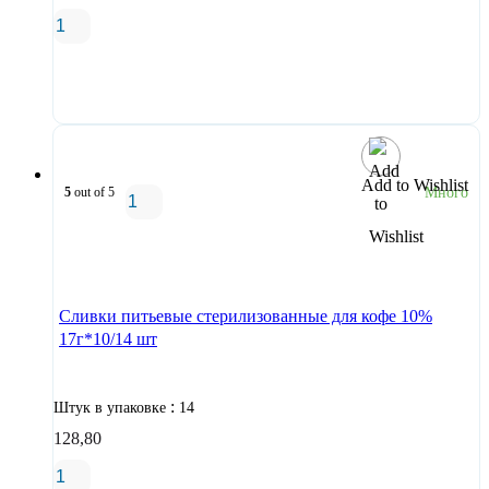
В корзину
Add to Wishlist
5
out of 5
Много
В корзину
Сливки питьевые стерилизованные для кофе 10%
17г*10/14 шт
:
Штук в упаковке
14
128,80