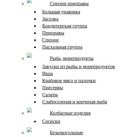
Специи приправы
Большая упаковка
Засолка
Кондитерская группа
Приправы
Специи
Пасхальная группа
Рыба, морепродукты
Закуски из рыбы и морепродуктов
Икра
Крабовое мясо и палочки
Пресервы
Салаты
Слабосоленая и копченая рыба
Колбасные изделия
Сосиски
Безалкогольные