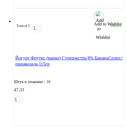
Add to Wishlist
5
out of 5
Много
В корзину
Йогурт Фрутис (ванна) Суперэкстра 8% БананаСплит./
пинаколада 115гр
:
Штук в упаковке
16
47,33
В корзину