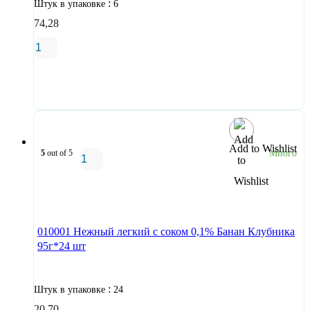
:
Штук в упаковке
6
74,28
В корзину
Add to Wishlist
5
out of 5
Много
В корзину
010001 Нежный легкий с соком 0,1% Банан Клубника
95г*24 шт
:
Штук в упаковке
24
20,70