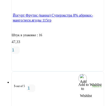
В корзину
Йогурт Фрутис (ванна) Суперэкстра 8% абрикос-
манго/лесн.ягоды 115гр
:
Штук в упаковке
16
47,33
В корзину
Add to Wishlist
5
out of 5
Много
В корзину