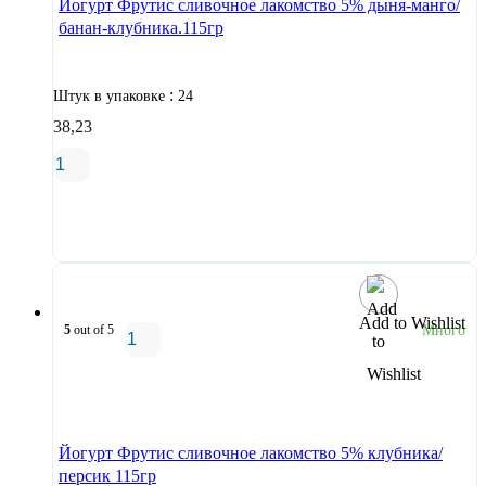
Йогурт Фрутис сливочное лакомство 5% дыня-манго/
банан-клубника.115гр
:
Штук в упаковке
24
38,23
В корзину
Add to Wishlist
5
out of 5
Много
В корзину
Йогурт Фрутис сливочное лакомство 5% клубника/
персик 115гр