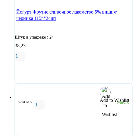
Йогурт Фрутис сливочное лакомство 5% вишня/
черника 115г*24шт
:
Штук в упаковке
24
38,23
В корзину
Add to Wishlist
5
out of 5
Много
В корзину