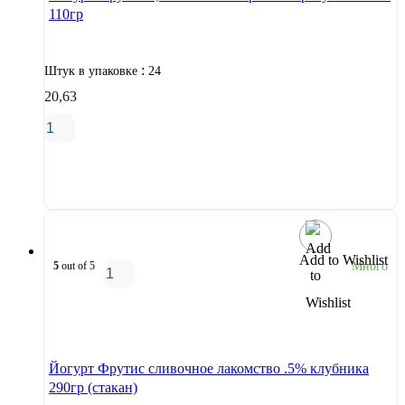
110гр
:
Штук в упаковке
24
20,63
В корзину
Add to Wishlist
5
out of 5
Много
В корзину
Йогурт Фрутис сливочное лакомство .5% клубника
290гр (стакан)