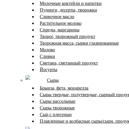
Молочные коктейли и напитки
Пудинги, десерты, творожки
Сливочное масло
Растительное молоко
Спреды, маргарины
Творог, творожный продукт
Творожная масса, сырки глазированные
Молоко
Сливки
Сметана, сметанный продукт
Йогурты
Сыры
Брынза, фета, моцарелла
Сыры твердые, полутвердые, сырный проду
Сыры рассольные
Сыры творожные
Сыр с плесенью
Плавленные и колбасные сыры/сырн. проду