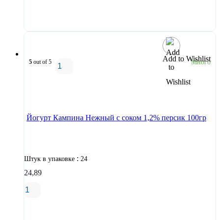
В корзину
Add to Wishlist
5
out of 5
Много
В корзину
Йогурт Кампина Нежный с соком 1,2% персик 100гр
:
Штук в упаковке
24
24,89
В корзину