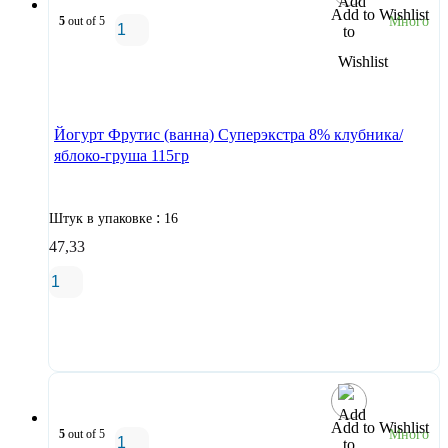
Add to Wishlist
5
out of 5
Много
В корзину
Йогурт Фрутис (ванна) Суперэкстра 8% клубника/
яблоко-груша 115гр
:
Штук в упаковке
16
47,33
В корзину
Add to Wishlist
5
out of 5
Много