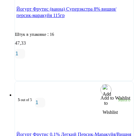
Йогурт Фрутис (ванна) Суперэкстра 8% вишня/
персик-маракуйя 115гр
:
Штук в упаковке
16
47,33
В корзину
Add to Wishlist
5
out of 5
Много
В корзину
Йогурт Фрутис 0,1% Легкий Персик-Маракуйя/Вишня