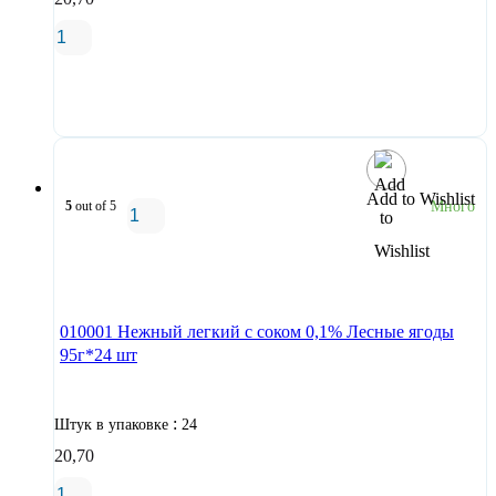
В корзину
Add to Wishlist
5
out of 5
Много
В корзину
010001 Нежный легкий с соком 0,1% Лесные ягоды
95г*24 шт
:
Штук в упаковке
24
20,70