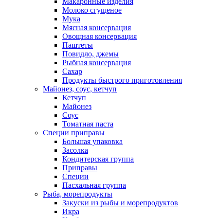
Макаронные изделия
Молоко сгущеное
Мука
Мясная консервация
Овощная консервация
Паштеты
Повидло, джемы
Рыбная консервация
Сахар
Продукты быстрого приготовления
Майонез, соус, кетчуп
Кетчуп
Майонез
Соус
Томатная паста
Специи приправы
Большая упаковка
Засолка
Кондитерская группа
Приправы
Специи
Пасхальная группа
Рыба, морепродукты
Закуски из рыбы и морепродуктов
Икра