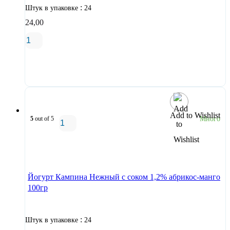
:
Штук в упаковке
24
24,00
В корзину
Add to Wishlist
5
out of 5
Много
В корзину
Йогурт Кампина Нежный с соком 1,2% абрикос-манго
100гр
:
Штук в упаковке
24