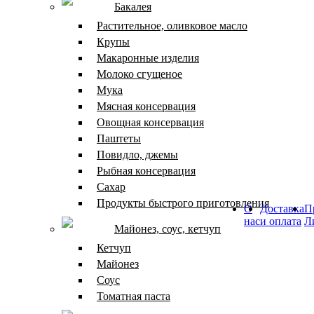
Бакалея
Растительное, оливковое масло
Крупы
Макаронные изделия
Молоко сгущеное
Мука
Мясная консервация
Овощная консервация
Паштеты
Повидло, джемы
Рыбная консервация
Сахар
Продукты быстрого приготовления
О
Доставка
П
нас
и оплата
Л
Майонез, соус, кетчуп
Кетчуп
Майонез
Соус
Томатная паста