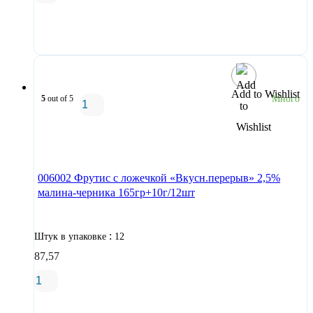
В корзину
Add to Wishlist
5
out of 5
Много
В корзину
006002 Фрутис с ложечкой «Вкусн.перерыв» 2,5%
малина-черника 165гр+10г/12шт
:
Штук в упаковке
12
87,57