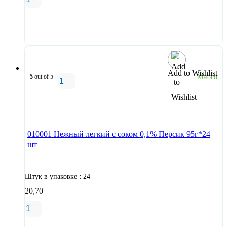
В корзину
Add to Wishlist
5
out of 5
Много
В корзину
010001 Нежный легкий с соком 0,1% Персик 95г*24
шт
:
Штук в упаковке
24
20,70