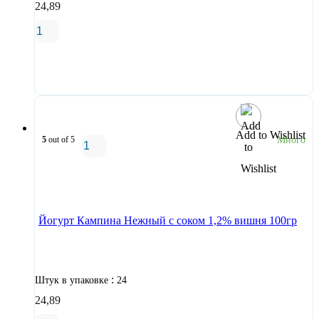
24,89
В корзину
Add to Wishlist
5
out of 5
Много
В корзину
Йогурт Кампина Нежный с соком 1,2% вишня 100гр
:
Штук в упаковке
24
24,89