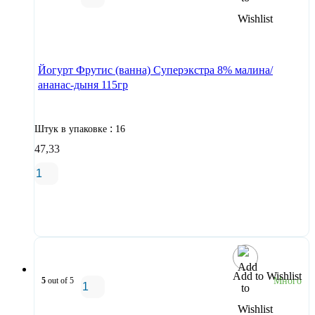
В корзину
Йогурт Фрутис (ванна) Суперэкстра 8% малина/
ананас-дыня 115гр
:
Штук в упаковке
16
47,33
В корзину
Add to Wishlist
5
out of 5
Много