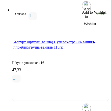
Add to Wishlist
5
out of 5
Много
В корзину
Йогурт Фрутис (ванна) Суперэкстра 8% вишня-
пломбир/груша-ваниль 115гр
:
Штук в упаковке
16
47,33
В корзину