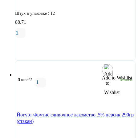
:
Штук в упаковке
12
88,71
В корзину
Add to Wishlist
5
out of 5
Много
В корзину
Йогурт Фрутис сливочное лакомство .5% персик 290гр
(стакан)