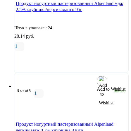
Продукт йогуртный пастеризованный Alpenland мдж
2.5% клубника/персик-манго 95г
:
Штук в упаковке
24
28,14
руб.
В корзину
Add to Wishlist
5
out of 5
Много
В корзину
Продукт йогуртный пастеризованный Alpenland
легкий мдж 0.3% клубника 320гр