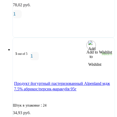
78,02
руб.
В корзину
Add to Wishlist
5
out of 5
Много
В корзину
Продукт йогуртный пастеризованный Alpenland мдж
7.5% абрикос/персик-маракуйя 95г
:
Штук в упаковке
24
34,93
руб.