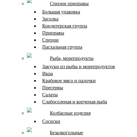
Специи приправы
Большая упаковка
Засолка
Кондитерская группа
Приправы
Специи
Пасхальная группа
Рыба, морепродукты
Закуски из рыбы и морепродуктов
Икра
Крабовое мясо и палочки
Пресервы
Салаты
Слабосоленая и копченая рыба
Колбасные изделия
Сосиски
Безалкогольные