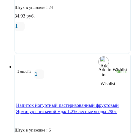
:
Штук в упаковке
24
34,93
руб.
В корзину
Add to Wishlist
5
out of 5
Много
В корзину
Напиток йогуртный пастеризованный фруктовый
Эрмигурт питьевой мдж 1.2% лесные ягоды 290г
:
Штук в упаковке
6