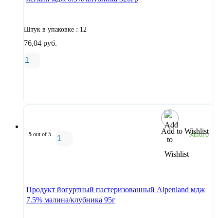
:
Штук в упаковке
12
76,04
руб.
В корзину
Add to Wishlist
5
out of 5
Много
В корзину
Продукт йогуртный пастеризованный Alpenland мдж
7.5% малина/клубника 95г