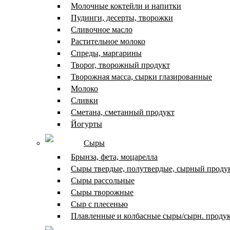
Молочные коктейли и напитки
Пудинги, десерты, творожки
Сливочное масло
Растительное молоко
Спреды, маргарины
Творог, творожный продукт
Творожная масса, сырки глазированные
Молоко
Сливки
Сметана, сметанный продукт
Йогурты
Сыры
Брынза, фета, моцарелла
Сыры твердые, полутвердые, сырный проду
Сыры рассольные
Сыры творожные
Сыр с плесенью
Плавленные и колбасные сыры/сырн. проду