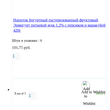
В корзину
Напиток йогуртный пастеризованный фруктовый
Эрмигурт питьевой мдж 1.2% с персиком и маракуйей
420г
:
Штук в упаковке
6
101,75
руб.
В корзину
Add to Wishlist
5
out of 5
Много
В корзину