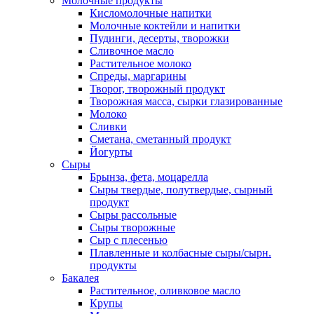
Молочные продукты
Кисломолочные напитки
Молочные коктейли и напитки
Пудинги, десерты, творожки
Сливочное масло
Растительное молоко
Спреды, маргарины
Творог, творожный продукт
Творожная масса, сырки глазированные
Молоко
Сливки
Сметана, сметанный продукт
Йогурты
Сыры
Брынза, фета, моцарелла
Сыры твердые, полутвердые, сырный
продукт
Сыры рассольные
Сыры творожные
Сыр с плесенью
Плавленные и колбасные сыры/сырн.
продукты
Бакалея
Растительное, оливковое масло
Крупы