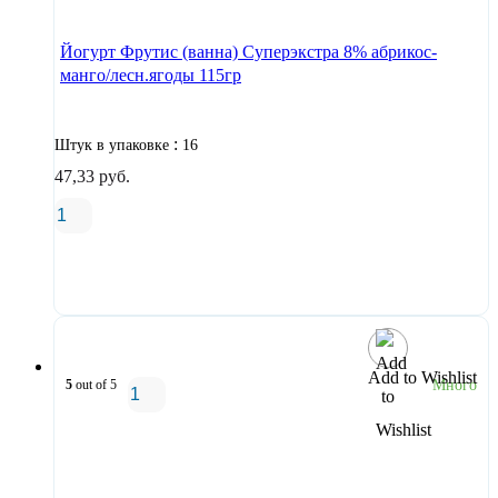
Йогурт Фрутис (ванна) Суперэкстра 8% абрикос-
манго/лесн.ягоды 115гр
:
Штук в упаковке
16
47,33
руб.
В корзину
Add to Wishlist
5
out of 5
Много
В корзину