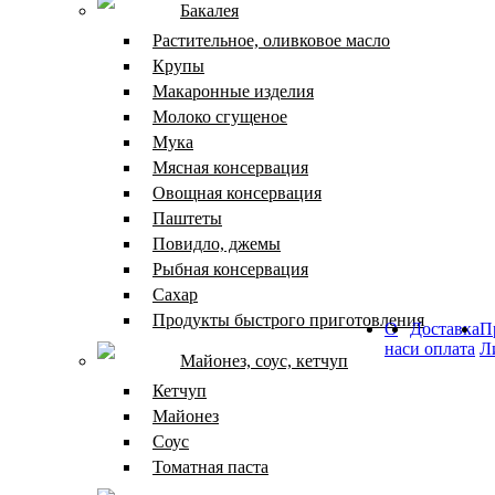
Бакалея
Растительное, оливковое масло
Крупы
Макаронные изделия
Молоко сгущеное
Мука
Мясная консервация
Овощная консервация
Паштеты
Повидло, джемы
Рыбная консервация
Сахар
Продукты быстрого приготовления
О
Доставка
П
нас
и оплата
Л
Майонез, соус, кетчуп
Кетчуп
Майонез
Соус
Томатная паста