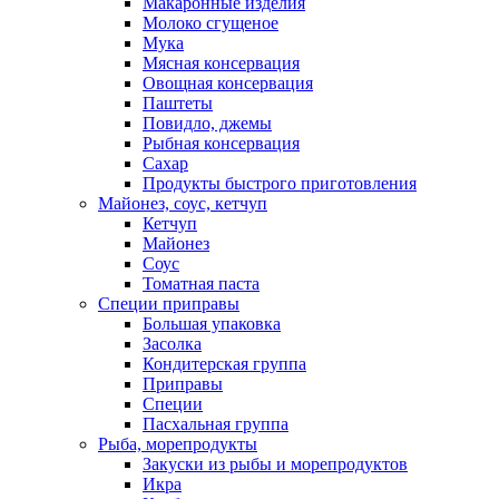
Макаронные изделия
Молоко сгущеное
Мука
Мясная консервация
Овощная консервация
Паштеты
Повидло, джемы
Рыбная консервация
Сахар
Продукты быстрого приготовления
Майонез, соус, кетчуп
Кетчуп
Майонез
Соус
Томатная паста
Специи приправы
Большая упаковка
Засолка
Кондитерская группа
Приправы
Специи
Пасхальная группа
Рыба, морепродукты
Закуски из рыбы и морепродуктов
Икра