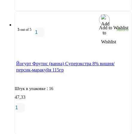
Add to Wishlist
5
out of 5
Много
В корзину
Йогурт Фрутис (ванна) Суперэкстра 8% вишня/
персик-маракуйя 115гр
:
Штук в упаковке
16
47,33
В корзину