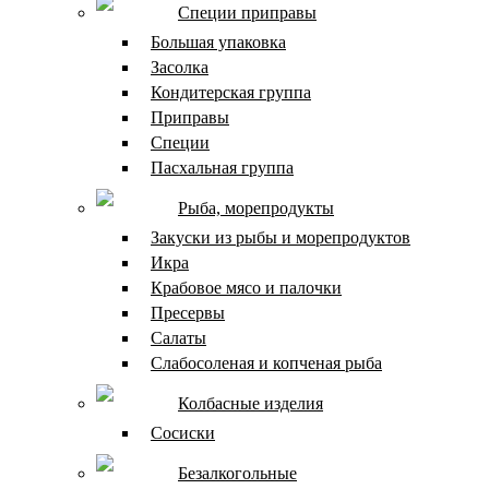
Специи приправы
Большая упаковка
Засолка
Кондитерская группа
Приправы
Специи
Пасхальная группа
Рыба, морепродукты
Закуски из рыбы и морепродуктов
Икра
Крабовое мясо и палочки
Пресервы
Салаты
Слабосоленая и копченая рыба
Колбасные изделия
Сосиски
Безалкогольные