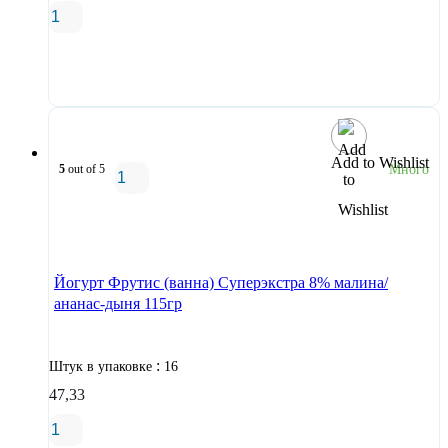
В корзину
Add to Wishlist
5
out of 5
Много
В корзину
Йогурт Фрутис (ванна) Суперэкстра 8% малина/
ананас-дыня 115гр
:
Штук в упаковке
16
47,33