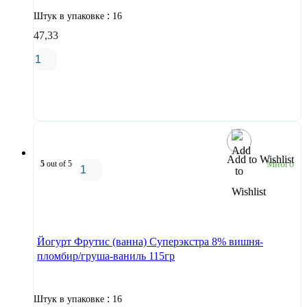
:
Штук в упаковке
16
47,33
В корзину
Add to Wishlist
5
out of 5
Много
В корзину
Йогурт Фрутис (ванна) Суперэкстра 8% вишня-
пломбир/груша-ваниль 115гр
:
Штук в упаковке
16