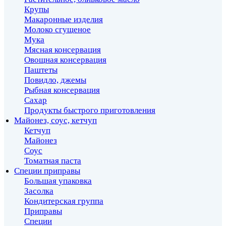
Крупы
Макаронные изделия
Молоко сгущеное
Мука
Мясная консервация
Овощная консервация
Паштеты
Повидло, джемы
Рыбная консервация
Сахар
Продукты быстрого приготовления
Майонез, соус, кетчуп
Кетчуп
Майонез
Соус
Томатная паста
Специи приправы
Большая упаковка
Засолка
Кондитерская группа
Приправы
Специи