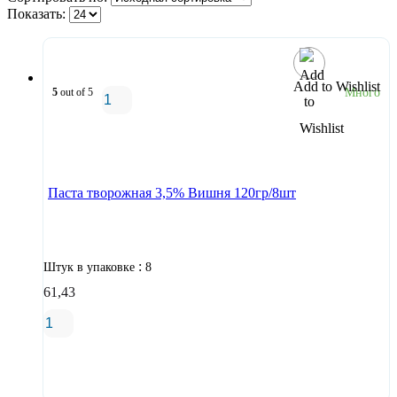
Показать:
Add to Wishlist
5
out of 5
Много
В корзину
Паста творожная 3,5% Вишня 120гр/8шт
:
Штук в упаковке
8
61,43
В корзину