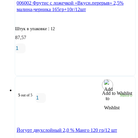
006002 Фрутис с ложечкой «Вкусн.перерыв» 2,5%
малина-черника 165гр+10г/12шт
:
Штук в упаковке
12
87,57
В корзину
Add to Wishlist
5
out of 5
Много
В корзину
Йогурт двухслойный 2,0 % Манго 120 гр/12 шт