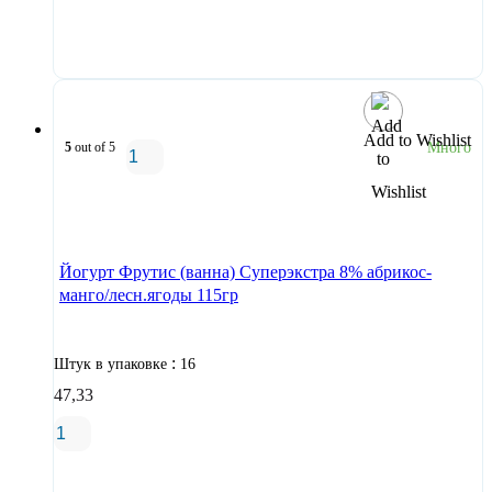
В корзину
Add to Wishlist
5
out of 5
Много
В корзину
Йогурт Фрутис (ванна) Суперэкстра 8% абрикос-
манго/лесн.ягоды 115гр
:
Штук в упаковке
16
47,33
В корзину