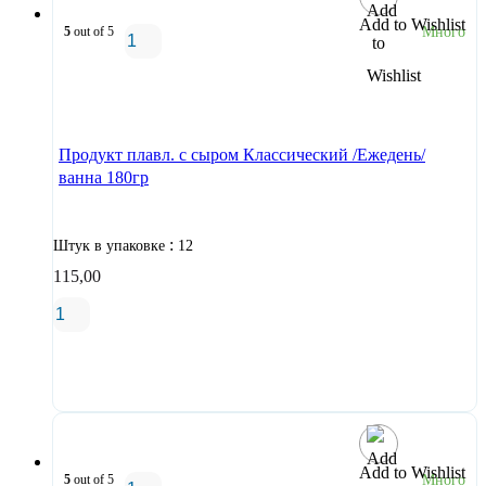
Add to Wishlist
5
out of 5
Много
В корзину
Продукт плавл. с сыром Классический /Ежедень/
ванна 180гр
:
Штук в упаковке
12
115,00
В корзину
Add to Wishlist
5
out of 5
Много