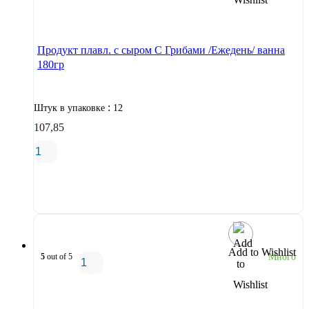
В корзину
Продукт плавл. с сыром С Грибами /Ежедень/ ванна
180гр
:
Штук в упаковке
12
107,85
В корзину
Add to Wishlist
5
out of 5
Много
В корзину