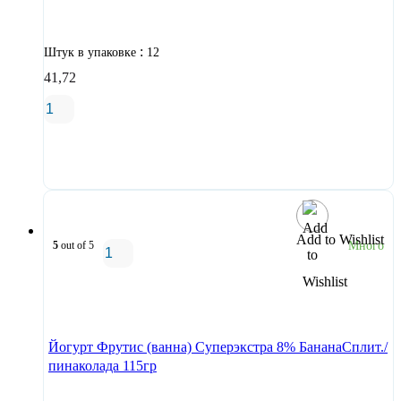
:
Штук в упаковке
12
41,72
В корзину
Add to Wishlist
5
out of 5
Много
В корзину
Йогурт Фрутис (ванна) Суперэкстра 8% БананаСплит./
пинаколада 115гр