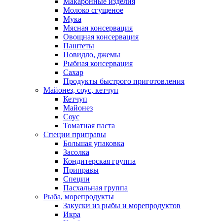
Макаронные изделия
Молоко сгущеное
Мука
Мясная консервация
Овощная консервация
Паштеты
Повидло, джемы
Рыбная консервация
Сахар
Продукты быстрого приготовления
Майонез, соус, кетчуп
Кетчуп
Майонез
Соус
Томатная паста
Специи приправы
Большая упаковка
Засолка
Кондитерская группа
Приправы
Специи
Пасхальная группа
Рыба, морепродукты
Закуски из рыбы и морепродуктов
Икра