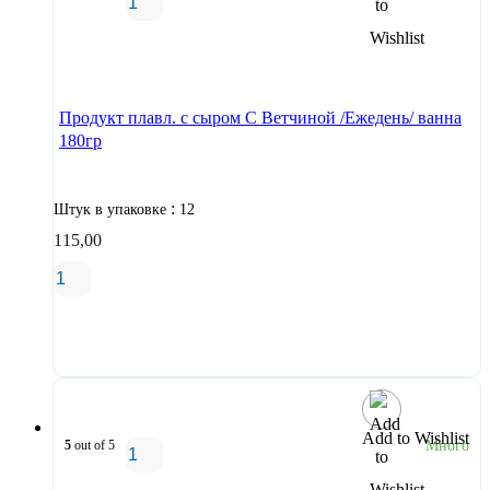
В корзину
Продукт плавл. с сыром С Ветчиной /Ежедень/ ванна
180гр
:
Штук в упаковке
12
115,00
В корзину
Add to Wishlist
5
out of 5
Много