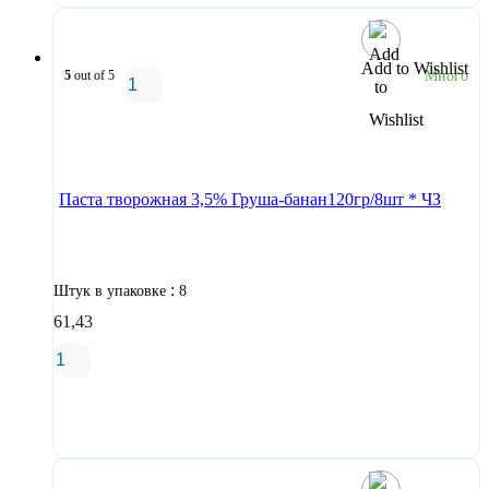
Add to Wishlist
5
out of 5
Много
В корзину
Паста творожная 3,5% Груша-банан120гр/8шт * ЧЗ
:
Штук в упаковке
8
61,43
В корзину