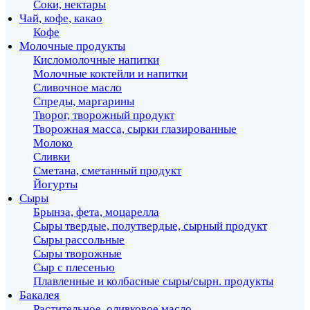
Соки, нектары
Чай, кофе, какао
Кофе
Молочные продукты
Кисломолочные напитки
Молочные коктейли и напитки
Сливочное масло
Спреды, маргарины
Творог, творожный продукт
Творожная масса, сырки глазированные
Молоко
Сливки
Сметана, сметанный продукт
Йогурты
Сыры
Брынза, фета, моцарелла
Сыры твердые, полутвердые, сырный продукт
Сыры рассольные
Сыры творожные
Сыр с плесенью
Плавленные и колбасные сыры/сырн. продукты
Бакалея
Растительное, оливковое масло