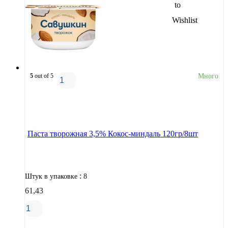
5
out of 5
Много
В корзину
Паста творожная 3,5% Кокос-миндаль 120гр/8шт
:
Штук в упаковке
8
61,43