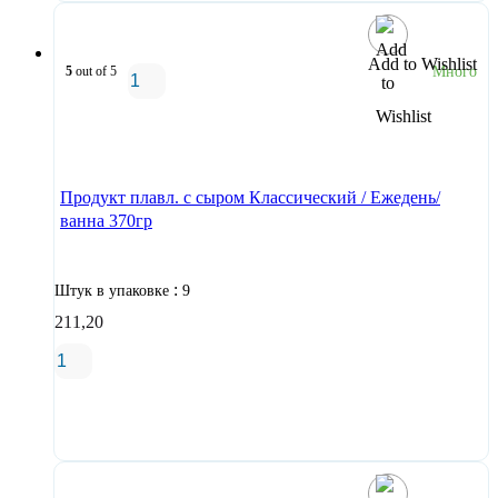
Add to Wishlist
5
out of 5
Много
В корзину
Продукт плавл. с сыром Классический / Ежедень/
ванна 370гр
:
Штук в упаковке
9
211,20
В корзину