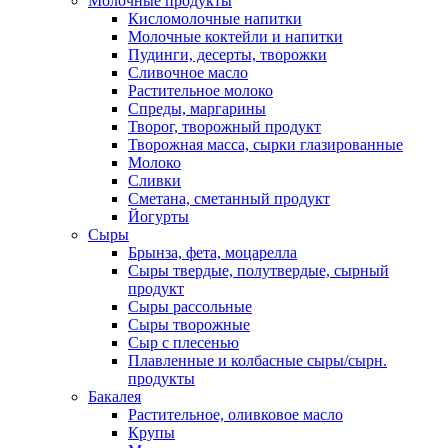
Молочные продукты
Кисломолочные напитки
Молочные коктейли и напитки
Пудинги, десерты, творожки
Сливочное масло
Растительное молоко
Спреды, маргарины
Творог, творожный продукт
Творожная масса, сырки глазированные
Молоко
Сливки
Сметана, сметанный продукт
Йогурты
Сыры
Брынза, фета, моцарелла
Сыры твердые, полутвердые, сырный
продукт
Сыры рассольные
Сыры творожные
Сыр с плесенью
Плавленные и колбасные сыры/сырн.
продукты
Бакалея
Растительное, оливковое масло
Крупы