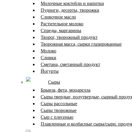
Молочные коктейли и напитки
Пудинги, десерты, творожки
Сливочное масло
Растительное молоко
Спреды, маргарины
Творог, творожный продукт
Творожная масса, сырки глазированные
Молоко
Сливки
Сметана, сметанный продукт
Йогурты
Сыры
Брынза, фета, моцарелла
Сыры твердые, полутвердые, сырный проду
Сыры рассольные
Сыры творожные
Сыр с плесенью
Плавленные и колбасные сыры/сырн. проду