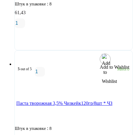
:
Штук в упаковке
8
61,43
В корзину
Add to Wishlist
5
out of 5
Много
В корзину
Паста творожная 3,5% Чизкейк120гр/8шт * ЧЗ
:
Штук в упаковке
8