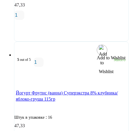
47,33
В корзину
Add to Wishlist
5
out of 5
Много
В корзину
Йогурт Фрутис (ванна) Суперэкстра 8% клубника/
яблоко-груша 115гр
:
Штук в упаковке
16
47,33