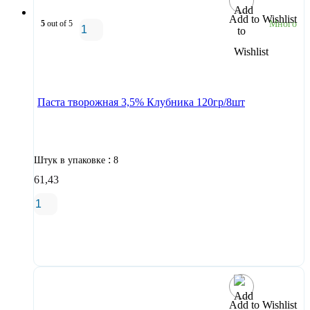
Add to Wishlist
5
out of 5
Много
В корзину
Паста творожная 3,5% Клубника 120гр/8шт
:
Штук в упаковке
8
61,43
В корзину
Add to Wishlist