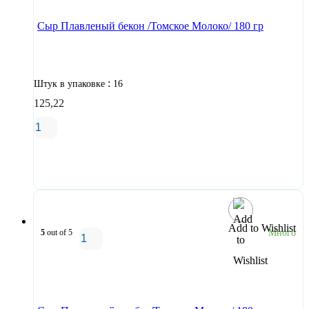
Сыр Плавленый бекон /Томское Молоко/ 180 гр
:
Штук в упаковке
16
125,22
В корзину
Add to Wishlist
5
out of 5
Много
В корзину