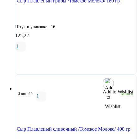
Сыр Плавленый грибы /Томское Молоко/ 180 гр
:
Штук в упаковке
16
125,22
В корзину
Add to Wishlist
5
out of 5
Много
В корзину
Сыр Плавленый сливочный /Томское Молоко/ 400 гр