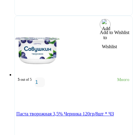
В корзину
Add to Wishlist
5
out of 5
Много
В корзину
Паста творожная 3,5% Черника 120гр/8шт * ЧЗ