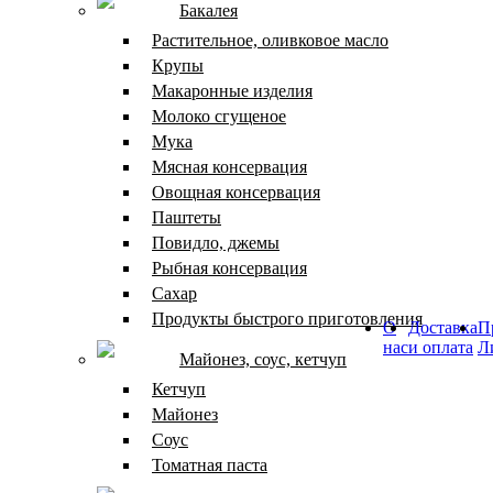
Бакалея
Растительное, оливковое масло
Крупы
Макаронные изделия
Молоко сгущеное
Мука
Мясная консервация
Овощная консервация
Паштеты
Повидло, джемы
Рыбная консервация
Сахар
Продукты быстрого приготовления
О
Доставка
П
нас
и оплата
Л
Майонез, соус, кетчуп
Кетчуп
Майонез
Соус
Томатная паста