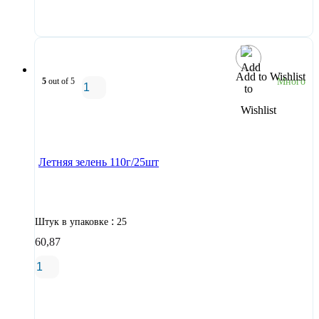
В корзину
Add to Wishlist
5
out of 5
Много
В корзину
Летняя зелень 110г/25шт
:
Штук в упаковке
25
60,87
В корзину