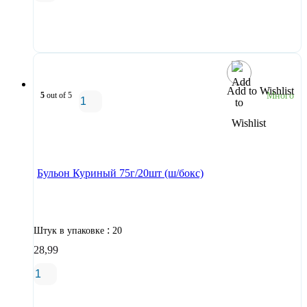
В корзину
Add to Wishlist
5
out of 5
Много
В корзину
Бульон Куриный 75г/20шт (ш/бокс)
:
Штук в упаковке
20
28,99