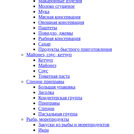
Макаронные изделия
Молоко сгущеное
Мука
Мясная консервация
Овощная консервация
Паштеты
Повидло, джемы
Рыбная консервация
Сахар
Продукты быстрого приготовления
Майонез, соус, кетчуп
Кетчуп
Майонез
Соус
Томатная паста
Специи приправы
Большая упаковка
Засолка
Кондитерская группа
Приправы
Специи
Пасхальная группа
Рыба, морепродукты
Закуски из рыбы и морепродуктов
Икра