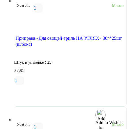
5
out of 5
Много
В корзину
Приправа «Для овощей-гриль НА УГЛЯХ» 30г*25шт
(ш/бокс)
:
Штук в упаковке
25
37,95
В корзину
Add to Wishlist
5
out of 5
Много