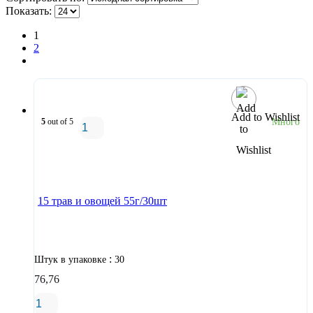
Показать:
1
2
Add to Wishlist
5
out of 5
Много
В корзину
15 трав и овощей 55г/30шт
:
Штук в упаковке
30
76,76