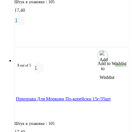
:
Штук в упаковке
105
17,40
В корзину
Add to Wishlist
5
out of 5
Много
В корзину
Приправа Для Моркови По-корейски 15г/35шт
:
Штук в упаковке
105
17,40