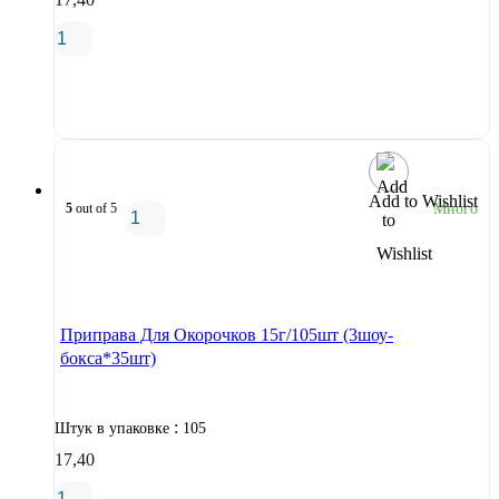
В корзину
Add to Wishlist
5
out of 5
Много
В корзину
Приправа Для Окорочков 15г/105шт (3шоу-
бокса*35шт)
:
Штук в упаковке
105
17,40