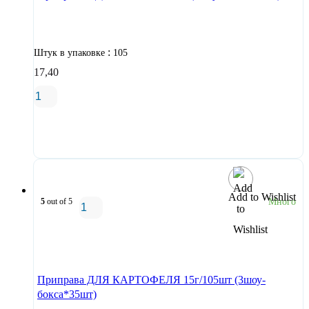
:
Штук в упаковке
105
17,40
В корзину
Add to Wishlist
5
out of 5
Много
В корзину
Приправа ДЛЯ КАРТОФЕЛЯ 15г/105шт (3шоу-
бокса*35шт)