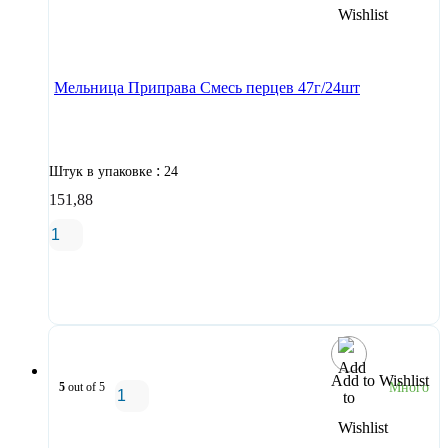
В корзину
Мельница Приправа Смесь перцев 47г/24шт
:
Штук в упаковке
24
151,88
В корзину
Add to Wishlist
5
out of 5
Много
В корзину