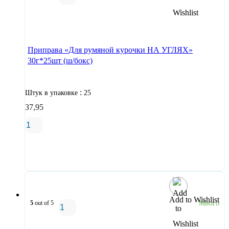
В корзину
Приправа «Для румяной курочки НА УГЛЯХ»
30г*25шт (ш/бокс)
:
Штук в упаковке
25
37,95
В корзину
Add to Wishlist
5
out of 5
Много