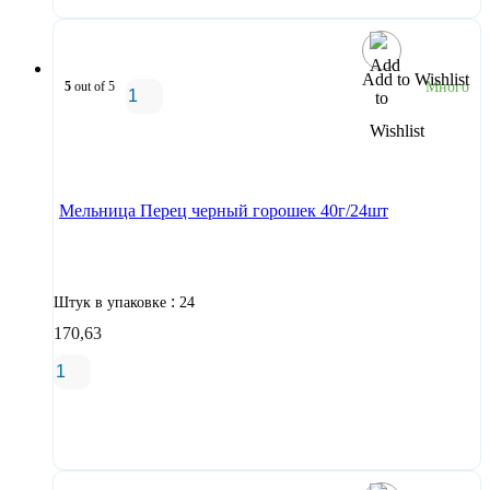
Add to Wishlist
5
out of 5
Много
В корзину
Мельница Перец черный горошек 40г/24шт
:
Штук в упаковке
24
170,63
В корзину