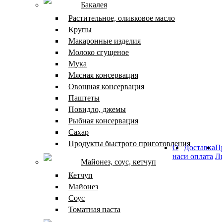
Бакалея
Растительное, оливковое масло
Крупы
Макаронные изделия
Молоко сгущеное
Мука
Мясная консервация
Овощная консервация
Паштеты
Повидло, джемы
Рыбная консервация
Сахар
Продукты быстрого приготовления
О
Доставка
П
нас
и оплата
Л
Майонез, соус, кетчуп
Кетчуп
Майонез
Соус
Томатная паста