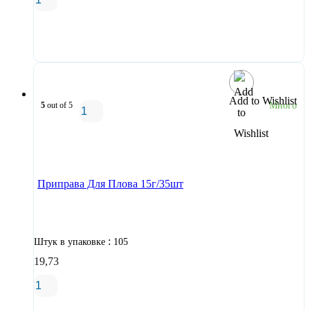
В корзину
Add to Wishlist
5
out of 5
Много
В корзину
Приправа Для Плова 15г/35шт
:
Штук в упаковке
105
19,73