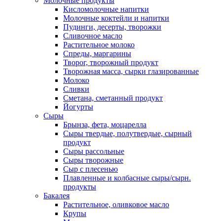
Молочные продукты
Кисломолочные напитки
Молочные коктейли и напитки
Пудинги, десерты, творожки
Сливочное масло
Растительное молоко
Спреды, маргарины
Творог, творожный продукт
Творожная масса, сырки глазированные
Молоко
Сливки
Сметана, сметанный продукт
Йогурты
Сыры
Брынза, фета, моцарелла
Сыры твердые, полутвердые, сырный
продукт
Сыры рассольные
Сыры творожные
Сыр с плесенью
Плавленные и колбасные сыры/сырн.
продукты
Бакалея
Растительное, оливковое масло
Крупы