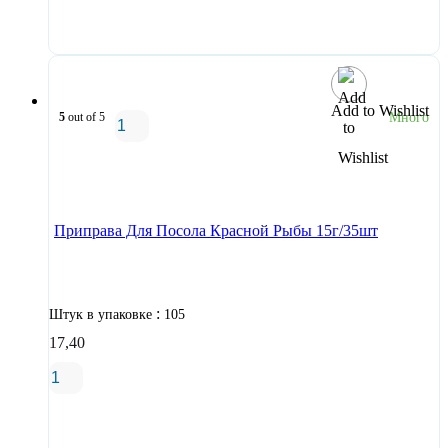
В корзину
Add to Wishlist
5
out of 5
Много
В корзину
Приправа Для Посола Красной Рыбы 15г/35шт
:
Штук в упаковке
105
17,40
В корзину