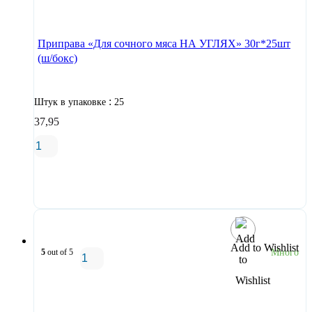
В корзину
Приправа «Для сочного мяса НА УГЛЯХ» 30г*25шт
(ш/бокс)
:
Штук в упаковке
25
37,95
В корзину
Add to Wishlist
5
out of 5
Много
В корзину