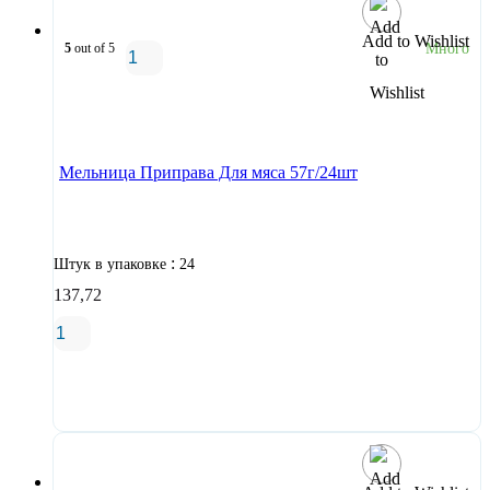
Add to Wishlist
5
out of 5
Много
В корзину
Мельница Приправа Для мяса 57г/24шт
:
Штук в упаковке
24
137,72
В корзину