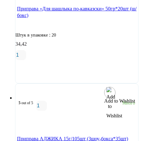
Приправа «Для шашлыка по-кавказски» 50гр*20шт (ш/
бокс)
:
Штук в упаковке
20
34,42
В корзину
Add to Wishlist
5
out of 5
Много
В корзину
Приправа АДЖИКА 15г/105шт (3шоу-бокса*35шт)