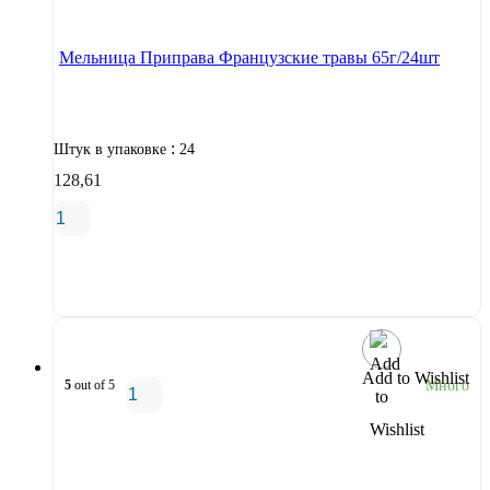
Мельница Приправа Французские травы 65г/24шт
:
Штук в упаковке
24
128,61
В корзину
Add to Wishlist
5
out of 5
Много
В корзину