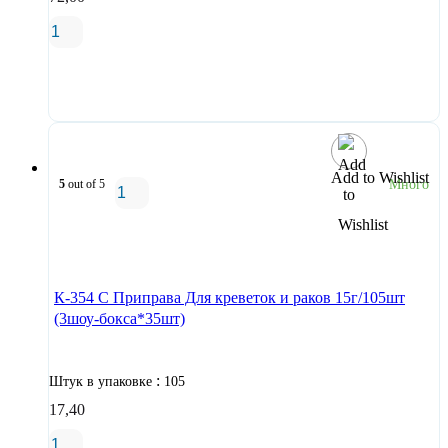
В корзину
Add to Wishlist
5
out of 5
Много
В корзину
К-354 С Приправа Для креветок и раков 15г/105шт
(3шоу-бокса*35шт)
:
Штук в упаковке
105
17,40