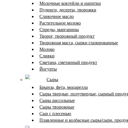
Молочные коктейли и напитки
Пудинги, десерты, творожки
Сливочное масло
Растительное молоко
Спреды, маргарины
Творог, творожный продукт
Творожная масса, сырки глазированные
Молоко
Сливки
Сметана, сметанный продукт
Йогурты
Сыры
Брынза, фета, моцарелла
Сыры твердые, полутвердые, сырный проду
Сыры рассольные
Сыры творожные
Сыр с плесенью
Плавленные и колбасные сыры/сырн. проду