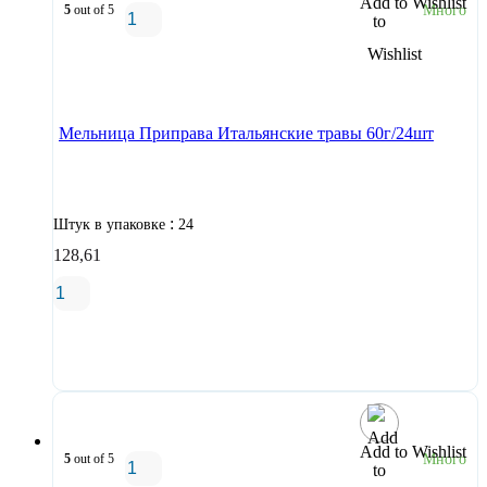
Add to Wishlist
5
out of 5
Много
В корзину
Мельница Приправа Итальянские травы 60г/24шт
:
Штук в упаковке
24
128,61
В корзину
Add to Wishlist
5
out of 5
Много