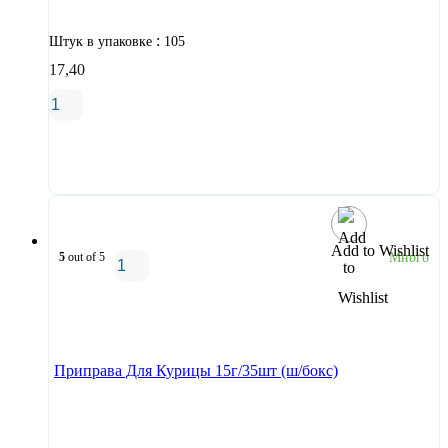
:
Штук в упаковке
105
17,40
В корзину
Add to Wishlist
5
out of 5
Много
В корзину
Приправа Для Курицы 15г/35шт (ш/бокс)