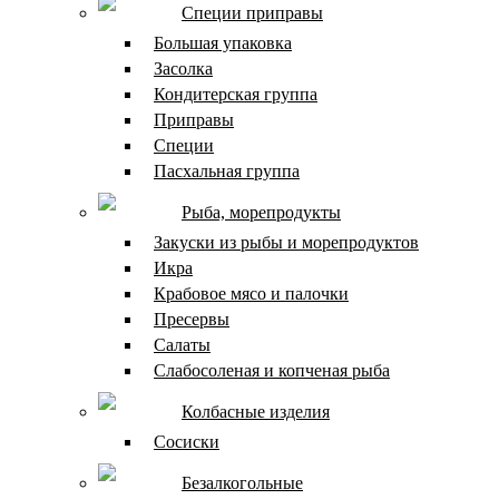
Специи приправы
Большая упаковка
Засолка
Кондитерская группа
Приправы
Специи
Пасхальная группа
Рыба, морепродукты
Закуски из рыбы и морепродуктов
Икра
Крабовое мясо и палочки
Пресервы
Салаты
Слабосоленая и копченая рыба
Колбасные изделия
Сосиски
Безалкогольные