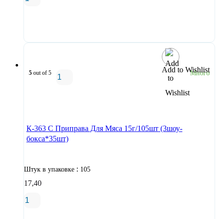
В корзину
Add to Wishlist
5
out of 5
Много
В корзину
К-363 С Приправа Для Мяса 15г/105шт (3шоу-
бокса*35шт)
:
Штук в упаковке
105
17,40