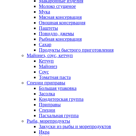
Макаронные изделия
Молоко сгущеное
Мука
Мясная консервация
Овощная консервация
Паштеты
Повидло, джемы
Рыбная консервация
Сахар
Продукты быстрого приготовления
Майонез, соус, кетчуп
Кетчуп
Майонез
Соус
Томатная паста
Специи приправы
Большая упаковка
Засолка
Кондитерская группа
Приправы
Специи
Пасхальная группа
Рыба, морепродукты
Закуски из рыбы и морепродуктов
Икра