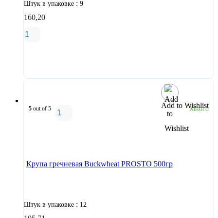
:
Штук в упаковке
9
160,20
В корзину
Add to Wishlist
5
out of 5
Много
В корзину
Крупа гречневая Buckwheat PROSTO 500гр
:
Штук в упаковке
12