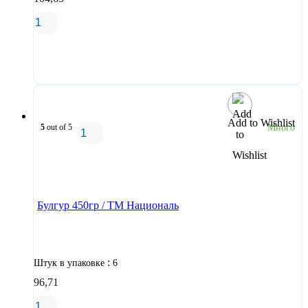
В корзину
Add to Wishlist
5
out of 5
Много
В корзину
Булгур 450гр / ТМ Националь
:
Штук в упаковке
6
96,71