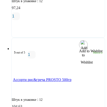
:
Штук в упаковке
12
97,24
В корзину
Add to Wishlist
5
out of 5
Много
В корзину
Ассорти рис&греча PROSTO 500гр
:
Штук в упаковке
12
104,63