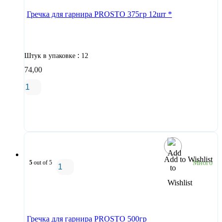
Гречка для гарнира PROSTO 375гр 12шт *
:
Штук в упаковке
12
74,00
В корзину
Add to Wishlist
5
out of 5
Много
В корзину
Гречка для гарнира PROSTO 500гр