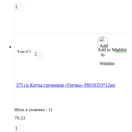
В корзину
Add to Wishlist
5
out of 5
Много
В корзину
375 гр Крупа гречневая «Гречка» PROSTO*12шт
:
Штук в упаковке
12
79,33