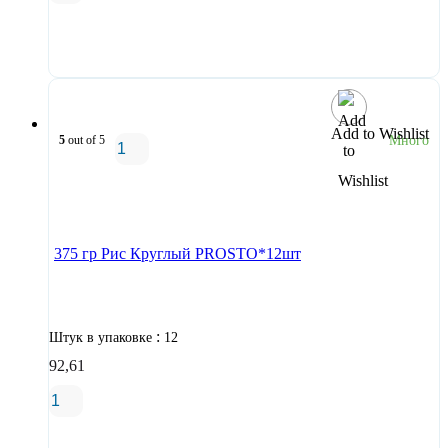
В корзину
Add to Wishlist
5
out of 5
Много
В корзину
375 гр Рис Круглый PROSTO*12шт
:
Штук в упаковке
12
92,61