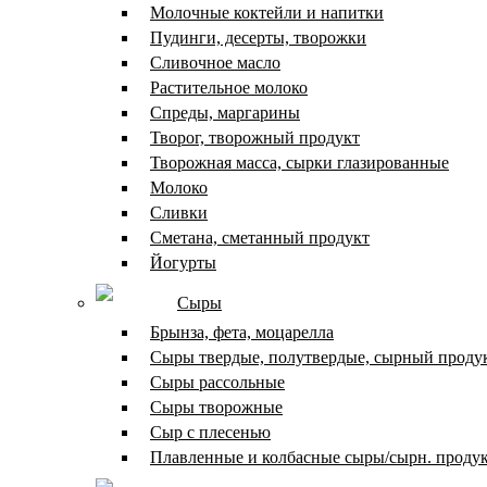
Молочные коктейли и напитки
Пудинги, десерты, творожки
Сливочное масло
Растительное молоко
Спреды, маргарины
Творог, творожный продукт
Творожная масса, сырки глазированные
Молоко
Сливки
Сметана, сметанный продукт
Йогурты
Сыры
Брынза, фета, моцарелла
Сыры твердые, полутвердые, сырный проду
Сыры рассольные
Сыры творожные
Сыр с плесенью
Плавленные и колбасные сыры/сырн. проду