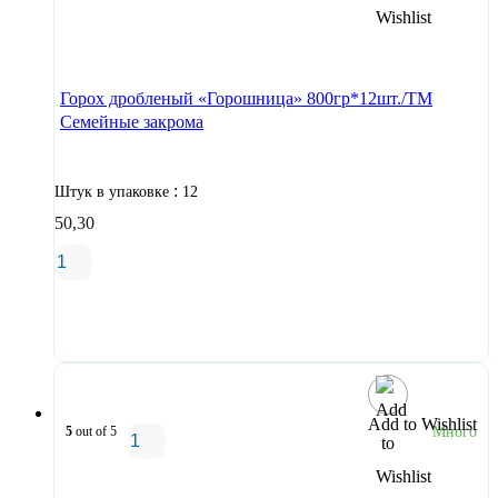
В корзину
Горох дробленый «Горошница» 800гр*12шт./ТМ
Семейные закрома
:
Штук в упаковке
12
50,30
В корзину
Add to Wishlist
5
out of 5
Много
В корзину