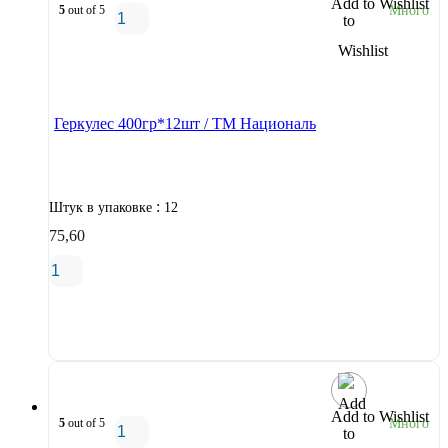
Add to Wishlist
5
out of 5
Много
В корзину
Геркулес 400гр*12шт / ТМ Националь
:
Штук в упаковке
12
75,60
В корзину
Add to Wishlist
5
out of 5
Много