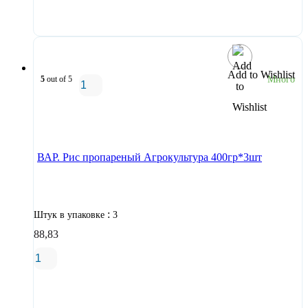
В корзину
Add to Wishlist
5
out of 5
Много
В корзину
ВАР. Рис пропареный Агрокультура 400гр*3шт
:
Штук в упаковке
3
88,83
В корзину