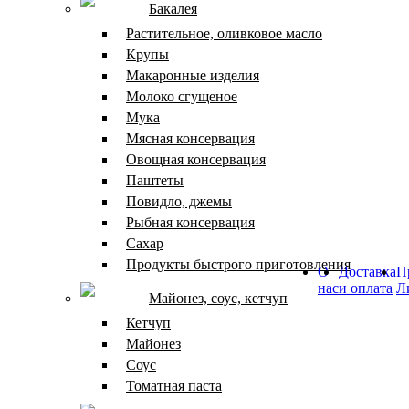
Бакалея
Растительное, оливковое масло
Крупы
Макаронные изделия
Молоко сгущеное
Мука
Мясная консервация
Овощная консервация
Паштеты
Повидло, джемы
Рыбная консервация
Сахар
Продукты быстрого приготовления
О
Доставка
П
нас
и оплата
Л
Майонез, соус, кетчуп
Кетчуп
Майонез
Соус
Томатная паста