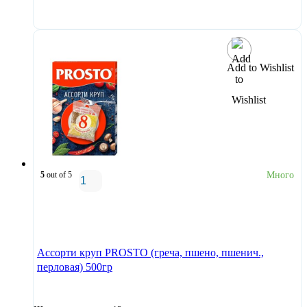
В корзину
Add to Wishlist
5
out of 5
Много
В корзину
Ассорти круп PROSTO (греча, пшено, пшенич.,
перловая) 500гр