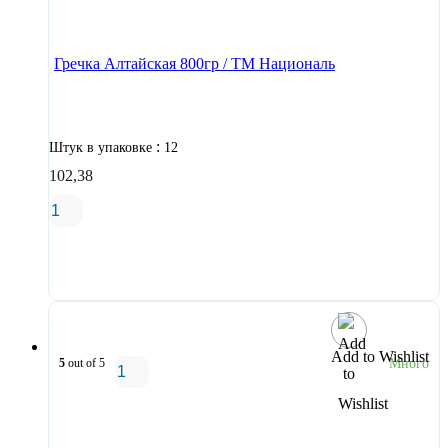
В корзину
Гречка Алтайская 800гр / ТМ Националь
:
Штук в упаковке
12
102,38
В корзину
Add to Wishlist
5
out of 5
Много
В корзину