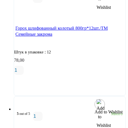
В корзину
Горох шлифованный колотый 800гр*12шт./ТМ
Семейные закрома
:
Штук в упаковке
12
78,00
В корзину
Add to Wishlist
5
out of 5
Много