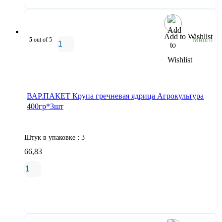
Add to Wishlist
5
out of 5
Много
В корзину
ВАР.ПАКЕТ Крупа гречневая ядрица Агрокультура
400гр*3шт
:
Штук в упаковке
3
66,83
В корзину