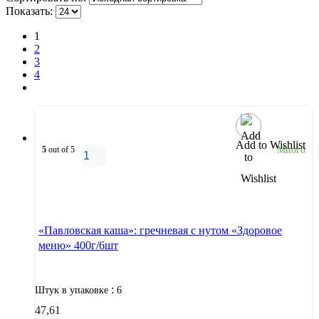
Показать:
1
2
3
4
Add to Wishlist
5
out of 5
Много
В корзину
«Павловская каша»: гречневая с нутом «Здоровое
меню» 400г/6шт
:
Штук в упаковке
6
47,61