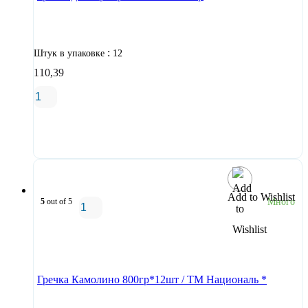
:
Штук в упаковке
12
110,39
В корзину
Add to Wishlist
5
out of 5
Много
В корзину
Гречка Камолино 800гр*12шт / ТМ Националь *