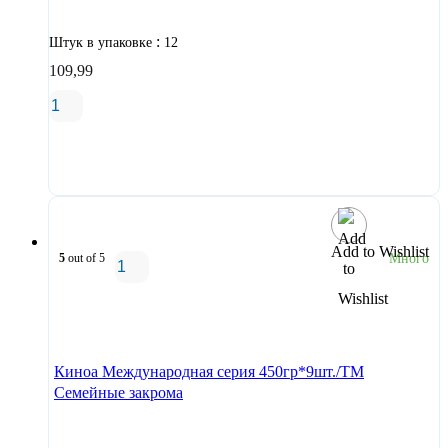
:
Штук в упаковке
12
109,99
В корзину
Add to Wishlist
5
out of 5
Много
В корзину
Киноа Международная серия 450гр*9шт./ТМ
Семейные закрома