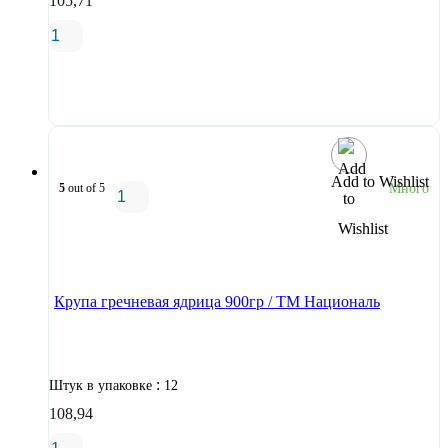
105,71
В корзину
Add to Wishlist
5
out of 5
Много
В корзину
Крупа гречневая ядрица 900гр / ТМ Националь
:
Штук в упаковке
12
108,94