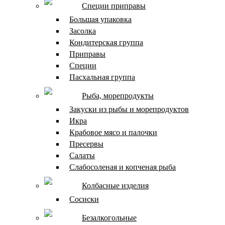
Специи приправы
Большая упаковка
Засолка
Кондитерская группа
Приправы
Специи
Пасхальная группа
Рыба, морепродукты
Закуски из рыбы и морепродуктов
Икра
Крабовое мясо и палочки
Пресервы
Салаты
Слабосоленая и копченая рыба
Колбасные изделия
Сосиски
Безалкогольные