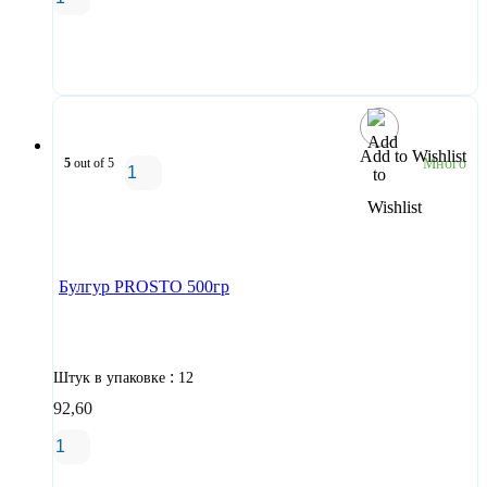
В корзину
Add to Wishlist
5
out of 5
Много
В корзину
Булгур PROSTO 500гр
:
Штук в упаковке
12
92,60