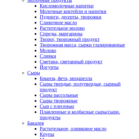
Молочные продукты
Кисломолочные напитки
Молочные коктейли и напитки
Пудинги, десерты, творожки
Сливочное масло
Растительное молоко
Спреды, маргарины
Творог, творожный продукт
Творожная масса, сырки глазированные
Молоко
Сливки
Сметана, сметанный продукт
Йогурты
Сыры
Брынза, фета, моцарелла
Сыры твердые, полутвердые, сырный
продукт
Сыры рассольные
Сыры творожные
Сыр с плесенью
Плавленные и колбасные сыры/сырн.
продукты
Бакалея
Растительное, оливковое масло
Крупы