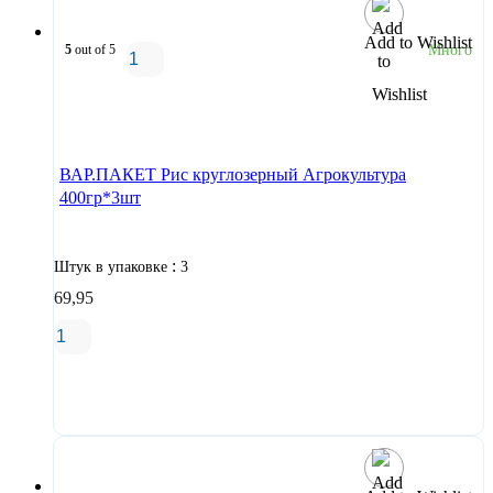
Add to Wishlist
5
out of 5
Много
В корзину
ВАР.ПАКЕТ Рис круглозерный Агрокультура
400гр*3шт
:
Штук в упаковке
3
69,95
В корзину