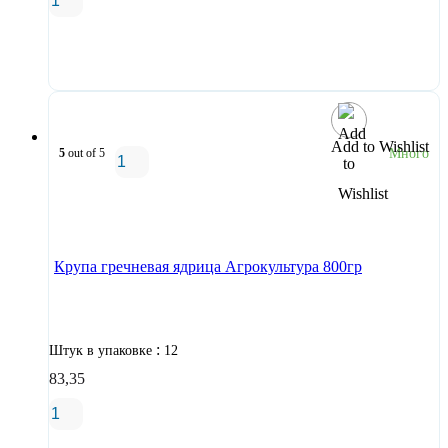
В корзину
Add to Wishlist
5
out of 5
Много
В корзину
Крупа гречневая ядрица Агрокультура 800гр
:
Штук в упаковке
12
83,35