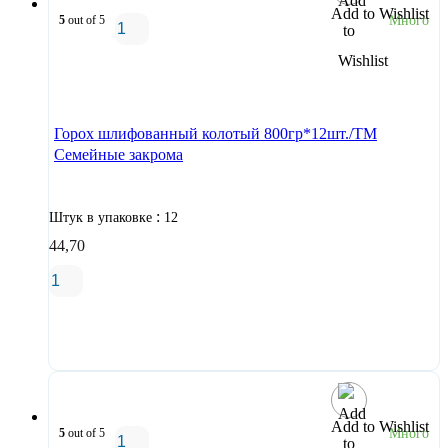
Add to Wishlist
5
out of 5
Много
В корзину
Горох шлифованный колотый 800гр*12шт./ТМ
Семейные закрома
:
Штук в упаковке
12
44,70
В корзину
Add to Wishlist
5
out of 5
Много