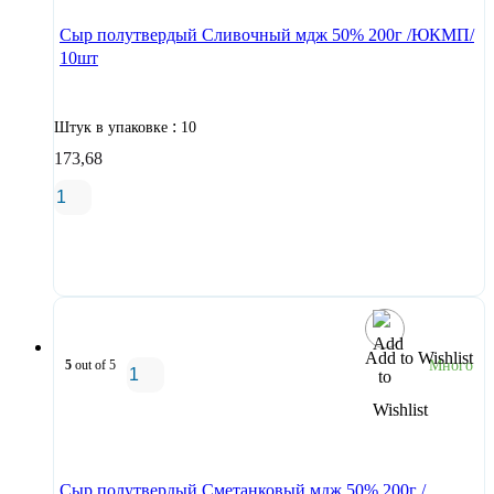
Сыр полутвердый Сливочный мдж 50% 200г /ЮКМП/
10шт
:
Штук в упаковке
10
173,68
В корзину
Add to Wishlist
5
out of 5
Много
В корзину
Сыр полутвердый Сметанковый мдж 50% 200г /