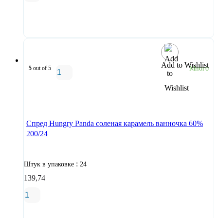
В корзину
Add to Wishlist
5
out of 5
Много
В корзину
Спред Hungry Panda соленая карамель ванночка 60%
200/24
:
Штук в упаковке
24
139,74