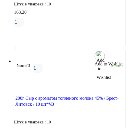
:
Штук в упаковке
10
163,20
В корзину
Add to Wishlist
5
out of 5
Много
В корзину
200г Сыр с ароматом топленого молока 45% / Брест-
Литовск / 10 шт*ЧЗ
:
Штук в упаковке
10