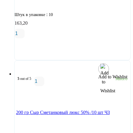
:
Штук в упаковке
10
163,20
В корзину
Add to Wishlist
5
out of 5
Много
В корзину
200 гр Сыр Сметанковый люкс 50% /10 шт ЧЗ