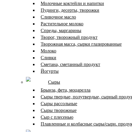
Молочные коктейли и напитки
Пудинги, десерты, творожки
Сливочное масло
Растительное молоко
Спреды, маргарины
Творог, творожный продукт
Творожная масса, сырки глазированные
Молоко
Сливки
Сметана, сметанный продукт
Йогурты
Сыры
Брынза, фета, моцарелла
Сыры твердые, полутвердые, сырный проду
Сыры рассольные
Сыры творожные
Сыр с плесенью
Плавленные и колбасные сыры/сырн. проду