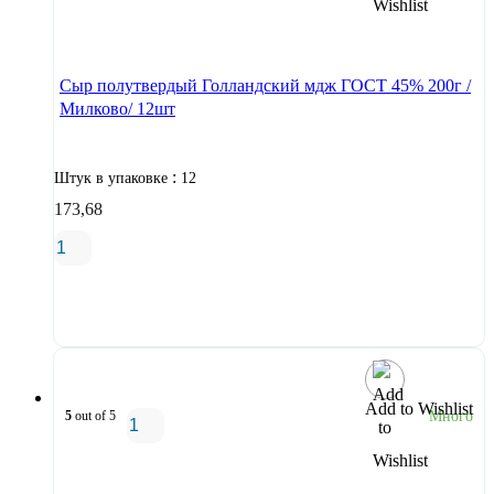
В корзину
Сыр полутвердый Голландский мдж ГОСТ 45% 200г /
Милково/ 12шт
:
Штук в упаковке
12
173,68
В корзину
Add to Wishlist
5
out of 5
Много
В корзину