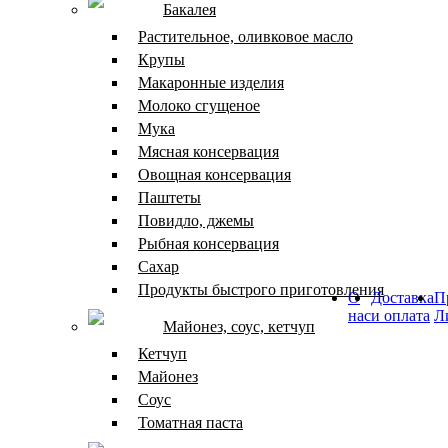
Бакалея
Растительное, оливковое масло
Крупы
Макаронные изделия
Молоко сгущеное
Мука
Мясная консервация
Овощная консервация
Паштеты
Повидло, джемы
Рыбная консервация
Сахар
Продукты быстрого приготовления
О
Доставка
П
нас
и оплата
Л
Майонез, соус, кетчуп
Кетчуп
Майонез
Соус
Томатная паста