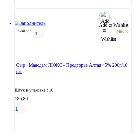
Add to Wishlist
5
out of 5
Много
В корзину
Сыр «Маасдам ЛЮКС» Предгорье Алтая 45% 200г/10
шт
:
Штук в упаковке
10
186,80
В корзину