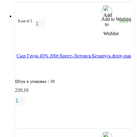
Add to Wishlist
5
out of 5
Много
В корзину
Сыр Гауда 45% 200г/Брест-Литовск/Беларусь флоу-пак
:
Штук в упаковке
10
220,10
В корзину