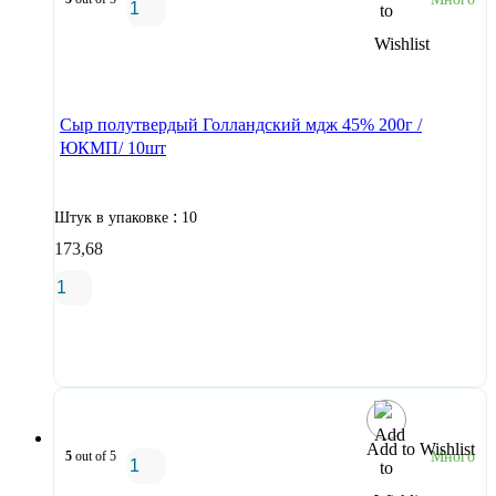
В корзину
Сыр полутвердый Голландский мдж 45% 200г /
ЮКМП/ 10шт
:
Штук в упаковке
10
173,68
В корзину
Add to Wishlist
5
out of 5
Много