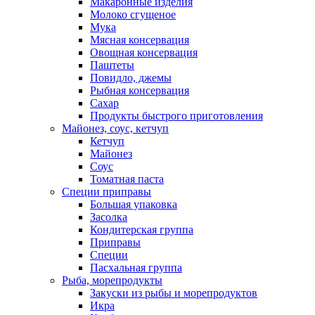
Макаронные изделия
Молоко сгущеное
Мука
Мясная консервация
Овощная консервация
Паштеты
Повидло, джемы
Рыбная консервация
Сахар
Продукты быстрого приготовления
Майонез, соус, кетчуп
Кетчуп
Майонез
Соус
Томатная паста
Специи приправы
Большая упаковка
Засолка
Кондитерская группа
Приправы
Специи
Пасхальная группа
Рыба, морепродукты
Закуски из рыбы и морепродуктов
Икра