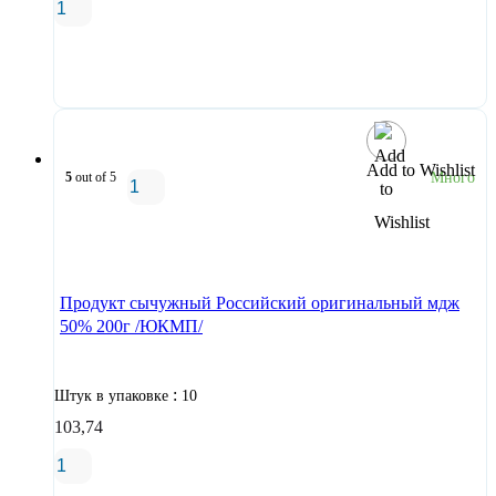
В корзину
Add to Wishlist
5
out of 5
Много
В корзину
Продукт сычужный Российский оригинальный мдж
50% 200г /ЮКМП/
:
Штук в упаковке
10
103,74