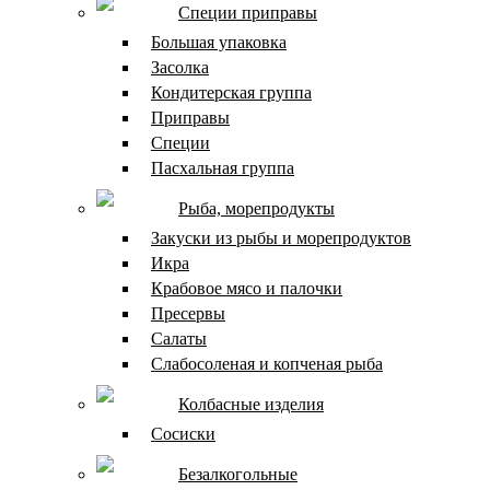
Специи приправы
Большая упаковка
Засолка
Кондитерская группа
Приправы
Специи
Пасхальная группа
Рыба, морепродукты
Закуски из рыбы и морепродуктов
Икра
Крабовое мясо и палочки
Пресервы
Салаты
Слабосоленая и копченая рыба
Колбасные изделия
Сосиски
Безалкогольные