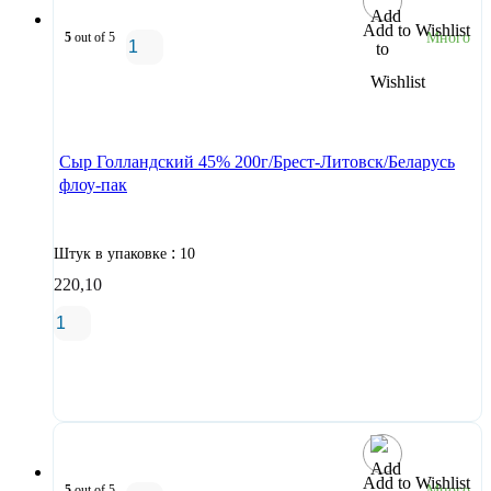
Add to Wishlist
5
out of 5
Много
В корзину
Сыр Голландский 45% 200г/Брест-Литовск/Беларусь
флоу-пак
:
Штук в упаковке
10
220,10
В корзину
Add to Wishlist
5
out of 5
Много