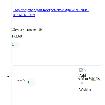
Сыр полутвердый Костромской мдж 45% 200г /
ЮКМП/ 10шт
:
Штук в упаковке
10
173,68
В корзину
Add to Wishlist
5
out of 5
Много
В корзину