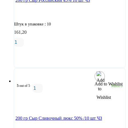
200 гр Сыр Российский 45% 10 шт ЧЗ
:
Штук в упаковке
10
161,20
В корзину
Add to Wishlist
5
out of 5
Много
В корзину
200 гр Сыр Сливочный люкс 50% /10 шт ЧЗ