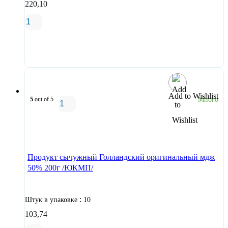
220,10
В корзину
Add to Wishlist
5
out of 5
Много
В корзину
Продукт сычужный Голландский оригинальный мдж
50% 200г /ЮКМП/
:
Штук в упаковке
10
103,74