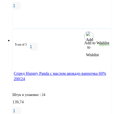
В корзину
Add to Wishlist
5
out of 5
Много
В корзину
Спред Hungry Panda с маслом авокадо ванночка 60%
200/24
:
Штук в упаковке
24
139,74