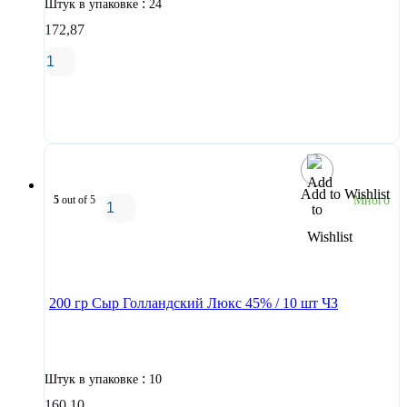
:
Штук в упаковке
24
172,87
В корзину
Add to Wishlist
5
out of 5
Много
В корзину
200 гр Сыр Голландский Люкс 45% / 10 шт ЧЗ
:
Штук в упаковке
10
160,10