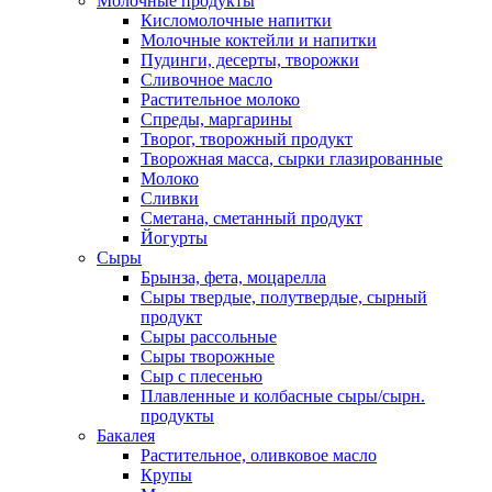
Молочные продукты
Кисломолочные напитки
Молочные коктейли и напитки
Пудинги, десерты, творожки
Сливочное масло
Растительное молоко
Спреды, маргарины
Творог, творожный продукт
Творожная масса, сырки глазированные
Молоко
Сливки
Сметана, сметанный продукт
Йогурты
Сыры
Брынза, фета, моцарелла
Сыры твердые, полутвердые, сырный
продукт
Сыры рассольные
Сыры творожные
Сыр с плесенью
Плавленные и колбасные сыры/сырн.
продукты
Бакалея
Растительное, оливковое масло
Крупы