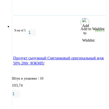
В корзину
Add to Wishlist
5
out of 5
Много
В корзину
Продукт сычужный Сметанковый оригинальный мдж
50% 200г /ЮКМП/
:
Штук в упаковке
10
103,74
В корзину