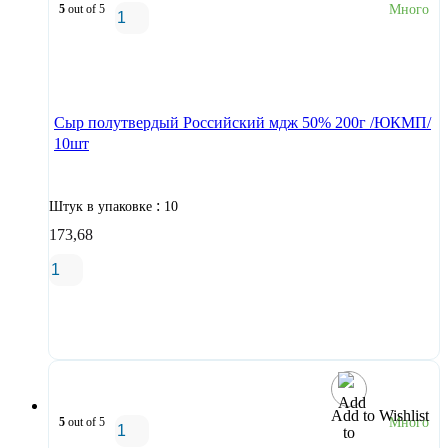
5
out of 5
Много
В корзину
Сыр полутвердый Российский мдж 50% 200г /ЮКМП/
10шт
:
Штук в упаковке
10
173,68
В корзину
Add to Wishlist
5
out of 5
Много