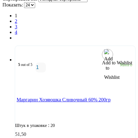
Показать:
1
2
3
4
Add to Wishlist
5
out of 5
Много
В корзину
Маргарин Хозяюшка Сливочный 60% 200гр
:
Штук в упаковке
20
51,50