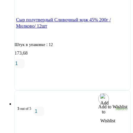
В корзину
Сыр полутвердый Сливочный мдж 45% 200г /
Милково/ 12шт
:
Штук в упаковке
12
173,68
В корзину
Add to Wishlist
5
out of 5
Много
В корзину