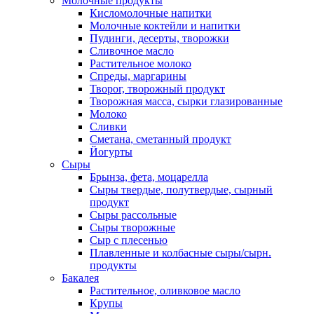
Молочные продукты
Кисломолочные напитки
Молочные коктейли и напитки
Пудинги, десерты, творожки
Сливочное масло
Растительное молоко
Спреды, маргарины
Творог, творожный продукт
Творожная масса, сырки глазированные
Молоко
Сливки
Сметана, сметанный продукт
Йогурты
Сыры
Брынза, фета, моцарелла
Сыры твердые, полутвердые, сырный
продукт
Сыры рассольные
Сыры творожные
Сыр с плесенью
Плавленные и колбасные сыры/сырн.
продукты
Бакалея
Растительное, оливковое масло
Крупы