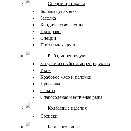
Специи приправы
Большая упаковка
Засолка
Кондитерская группа
Приправы
Специи
Пасхальная группа
Рыба, морепродукты
Закуски из рыбы и морепродуктов
Икра
Крабовое мясо и палочки
Пресервы
Салаты
Слабосоленая и копченая рыба
Колбасные изделия
Сосиски
Безалкогольные