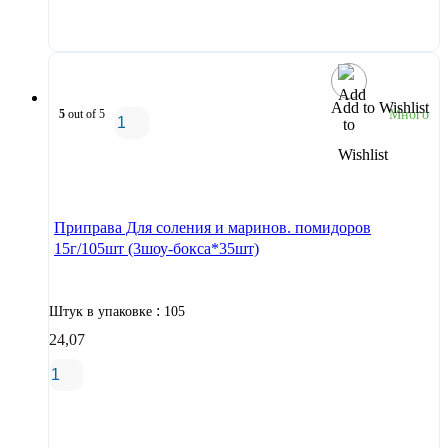
В корзину
Add to Wishlist
5
out of 5
Много
В корзину
Приправа Для соления и маринов. помидоров
15г/105шт (3шоу-бокса*35шт)
:
Штук в упаковке
105
24,07
В корзину