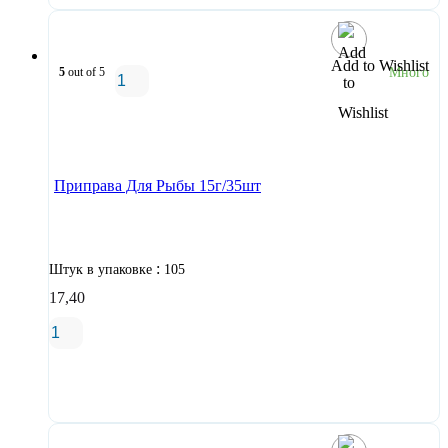
Add to Wishlist
5
out of 5
Много
В корзину
Приправа Для Рыбы 15г/35шт
:
Штук в упаковке
105
17,40
В корзину