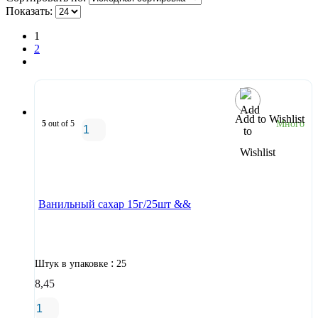
Показать:
1
2
Add to Wishlist
5
out of 5
Много
В корзину
Ванильный сахар 15г/25шт &&
:
Штук в упаковке
25
8,45