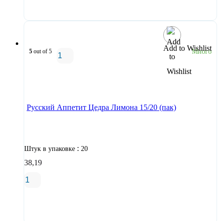
В корзину
Add to Wishlist
5
out of 5
Много
В корзину
Русский Аппетит Цедра Лимона 15/20 (пак)
:
Штук в упаковке
20
38,19
В корзину