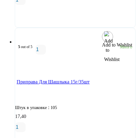
В корзину
Add to Wishlist
5
out of 5
Много
В корзину
Приправа Для Шашлыка 15г/35шт
:
Штук в упаковке
105
17,40