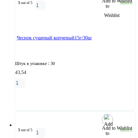
Add to Wishlist
5
out of 5
Много
В корзину
Чеснок сушеный копченый15г/30ш
:
Штук в упаковке
30
43,54
В корзину
Add to Wishlist
5
out of 5
Много