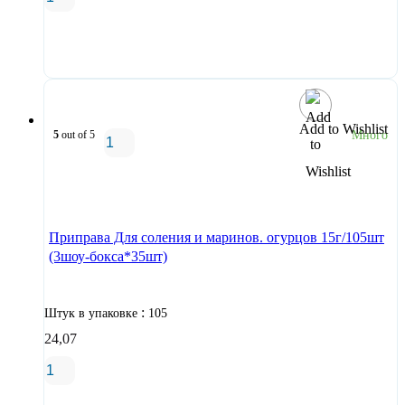
В корзину
Add to Wishlist
5
out of 5
Много
В корзину
Приправа Для соления и маринов. огурцов 15г/105шт
(3шоу-бокса*35шт)
:
Штук в упаковке
105
24,07