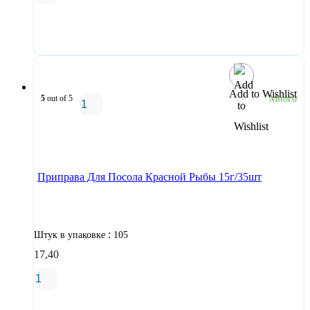
В корзину
Add to Wishlist
5
out of 5
Много
В корзину
Приправа Для Посола Красной Рыбы 15г/35шт
:
Штук в упаковке
105
17,40