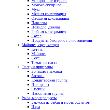
Макаронные изделия
Молоко сгущеное
Мука
Мясная консервация
Овощная консервация
Паштеты
Повидло, джемы
Рыбная консервация
Сахар
Продукты быстрого приготовления
Майонез, соус, кетчуп
Кетчуп
Майонез
Соус
Томатная паста
Специи приправы
Большая упаковка
Засолка
Кондитерская группа
Приправы
Специи
Пасхальная группа
Рыба, морепродукты
Закуски из рыбы и морепродуктов
Икра