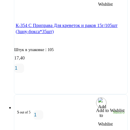
В корзину
К-354 С Приправа Для креветок и раков 15г/105шт
(3шоу-бокса*35шт)
:
Штук в упаковке
105
17,40
В корзину
Add to Wishlist
5
out of 5
Много
В корзину