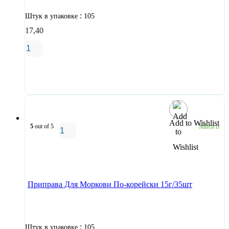
:
Штук в упаковке
105
17,40
В корзину
Add to Wishlist
5
out of 5
Много
В корзину
Приправа Для Моркови По-корейски 15г/35шт
:
Штук в упаковке
105