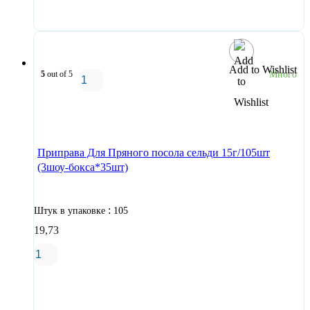
В корзину
Add to Wishlist
5
out of 5
Много
В корзину
Приправа Для Пряного посола сельди 15г/105шт
(3шоу-бокса*35шт)
:
Штук в упаковке
105
19,73
В корзину