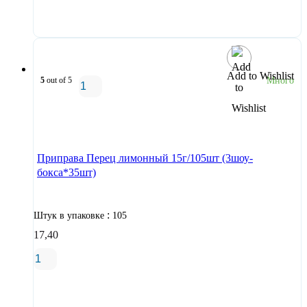
В корзину
Add to Wishlist
5
out of 5
Много
В корзину
Приправа Перец лимонный 15г/105шт (3шоу-
бокса*35шт)
:
Штук в упаковке
105
17,40
В корзину