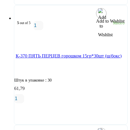
Add to Wishlist
5
out of 5
Много
В корзину
К-370 ПЯТЬ ПЕРЦЕВ горошком 15гр*30шт (ш/бокс)
:
Штук в упаковке
30
61,79
В корзину