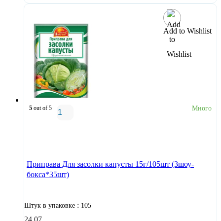
Add to Wishlist
5
out of 5
Много
В корзину
Приправа Для засолки капусты 15г/105шт (3шоу-
бокса*35шт)
:
Штук в упаковке
105
24,07