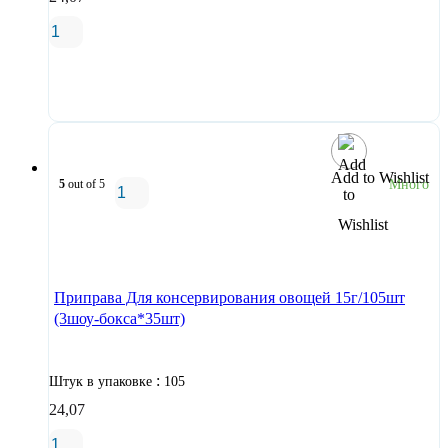
В корзину
Add to Wishlist
5
out of 5
Много
В корзину
Приправа Для консервирования овощей 15г/105шт
(3шоу-бокса*35шт)
:
Штук в упаковке
105
24,07