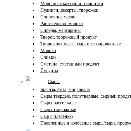
Молочные коктейли и напитки
Пудинги, десерты, творожки
Сливочное масло
Растительное молоко
Спреды, маргарины
Творог, творожный продукт
Творожная масса, сырки глазированные
Молоко
Сливки
Сметана, сметанный продукт
Йогурты
Сыры
Брынза, фета, моцарелла
Сыры твердые, полутвердые, сырный проду
Сыры рассольные
Сыры творожные
Сыр с плесенью
Плавленные и колбасные сыры/сырн. проду