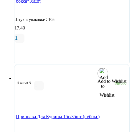
бокса*35шт)
:
Штук в упаковке
105
17,40
В корзину
Add to Wishlist
5
out of 5
Много
В корзину
Приправа Для Курицы 15г/35шт (ш/бокс)