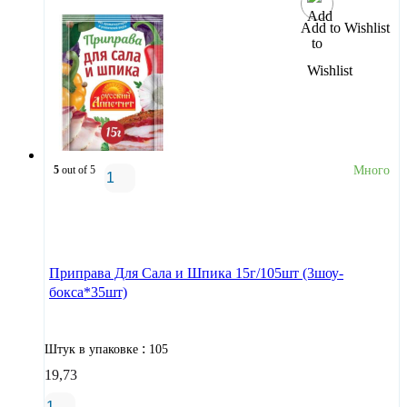
Add to Wishlist
5
out of 5
Много
В корзину
Приправа Для Сала и Шпика 15г/105шт (3шоу-
бокса*35шт)
:
Штук в упаковке
105
19,73