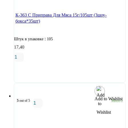
К-363 С Приправа Для Мяса 15г/105шт (3шоу-
бокса*35шт)
:
Штук в упаковке
105
17,40
В корзину
Add to Wishlist
5
out of 5
Много
В корзину