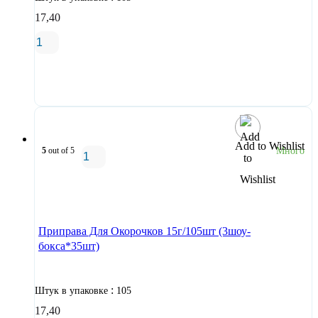
17,40
В корзину
Add to Wishlist
5
out of 5
Много
В корзину
Приправа Для Окорочков 15г/105шт (3шоу-
бокса*35шт)
:
Штук в упаковке
105
17,40