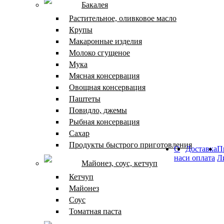
Бакалея
Растительное, оливковое масло
Крупы
Макаронные изделия
Молоко сгущеное
Мука
Мясная консервация
Овощная консервация
Паштеты
Повидло, джемы
Рыбная консервация
Сахар
Продукты быстрого приготовления
О
Доставка
П
нас
и оплата
Л
Майонез, соус, кетчуп
Кетчуп
Майонез
Соус
Томатная паста