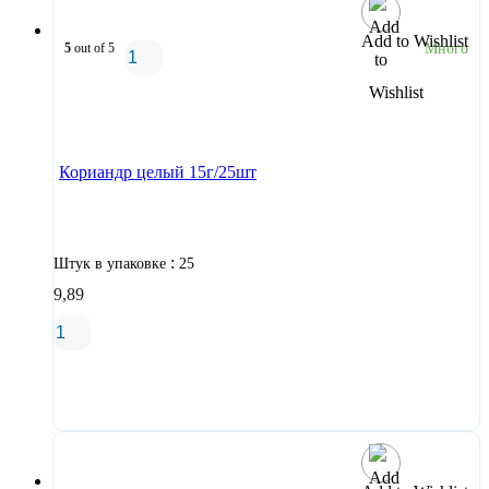
Add to Wishlist
5
out of 5
Много
В корзину
Кориандр целый 15г/25шт
:
Штук в упаковке
25
9,89
В корзину