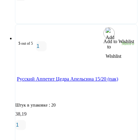
В корзину
Add to Wishlist
5
out of 5
Много
В корзину
Русский Аппетит Цедра Апельсина 15/20 (пак)
:
Штук в упаковке
20
38,19