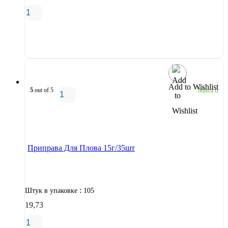
В корзину
Add to Wishlist
5
out of 5
Много
В корзину
Приправа Для Плова 15г/35шт
:
Штук в упаковке
105
19,73