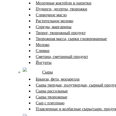
Молочные коктейли и напитки
Пудинги, десерты, творожки
Сливочное масло
Растительное молоко
Спреды, маргарины
Творог, творожный продукт
Творожная масса, сырки глазированные
Молоко
Сливки
Сметана, сметанный продукт
Йогурты
Сыры
Брынза, фета, моцарелла
Сыры твердые, полутвердые, сырный проду
Сыры рассольные
Сыры творожные
Сыр с плесенью
Плавленные и колбасные сыры/сырн. проду