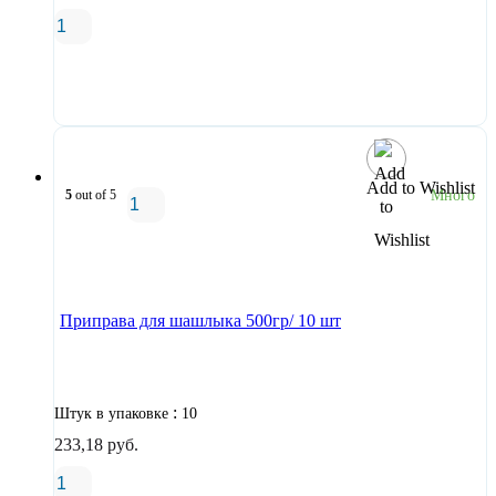
В корзину
Add to Wishlist
5
out of 5
Много
В корзину
Приправа для шашлыка 500гр/ 10 шт
:
Штук в упаковке
10
233,18
руб.