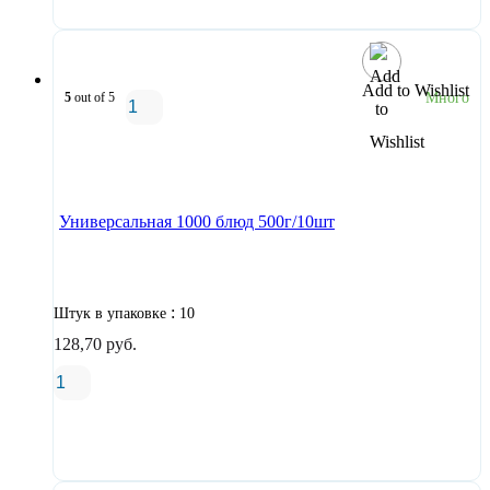
Add to Wishlist
5
out of 5
Много
В корзину
Универсальная 1000 блюд 500г/10шт
:
Штук в упаковке
10
128,70
руб.
В корзину