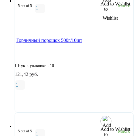
Add to Wishlist
5
out of 5
Много
В корзину
Горчичный порошок 500г/10шт
:
Штук в упаковке
10
121,42
руб.
В корзину
Add to Wishlist
5
out of 5
Много