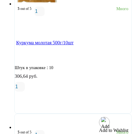
5
out of 5
Много
В корзину
Куркума молотая 500г/10шт
:
Штук в упаковке
10
306,64
руб.
В корзину
Add to Wishlist
5
out of 5
Много