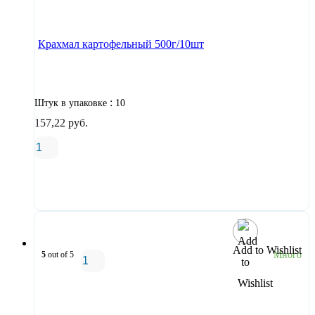
В корзину
Крахмал картофельный 500г/10шт
:
Штук в упаковке
10
157,22
руб.
В корзину
Add to Wishlist
5
out of 5
Много
В корзину