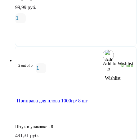
99,99
руб.
В корзину
Add to Wishlist
5
out of 5
Много
В корзину
Приправа для плова 1000гр/ 8 шт
:
Штук в упаковке
8
491,31
руб.