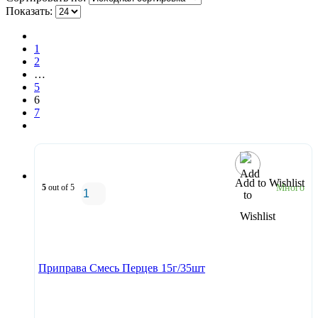
Показать:
1
2
…
5
6
7
Add to Wishlist
5
out of 5
Много
В корзину
Приправа Смесь Перцев 15г/35шт