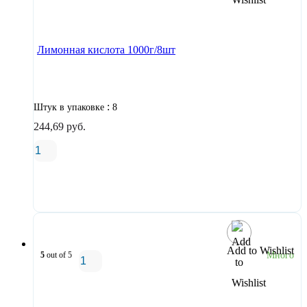
В корзину
Лимонная кислота 1000г/8шт
:
Штук в упаковке
8
244,69
руб.
В корзину
Add to Wishlist
5
out of 5
Много
В корзину