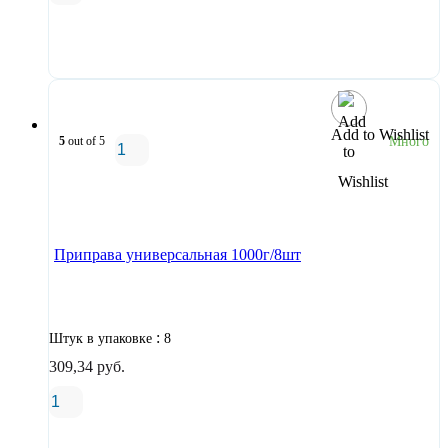
В корзину
Add to Wishlist
5
out of 5
Много
В корзину
Приправа универсальная 1000г/8шт
:
Штук в упаковке
8
309,34
руб.