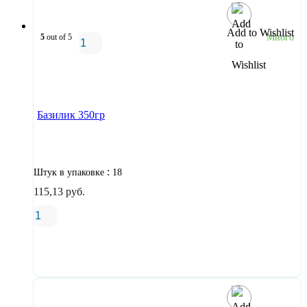
Add to Wishlist
5
out of 5
Много
В корзину
Базилик 350гр
:
Штук в упаковке
18
115,13
руб.
В корзину