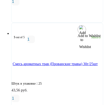
В корзину
Add to Wishlist
5
out of 5
Много
В корзину
Смесь ароматных трав (Прованские травы) 30г/25шт
:
Штук в упаковке
25
43,56
руб.