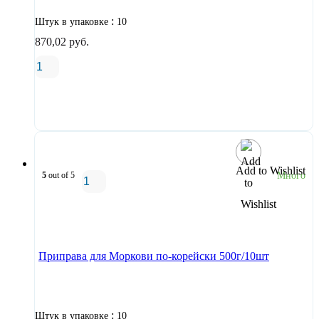
:
Штук в упаковке
10
870,02
руб.
В корзину
Add to Wishlist
5
out of 5
Много
В корзину
Приправа для Моркови по-корейски 500г/10шт
:
Штук в упаковке
10