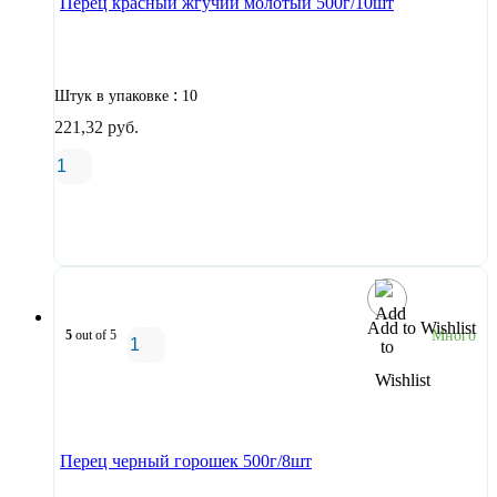
Перец красный жгучий молотый 500г/10шт
:
Штук в упаковке
10
221,32
руб.
В корзину
Add to Wishlist
5
out of 5
Много
В корзину
Перец черный горошек 500г/8шт