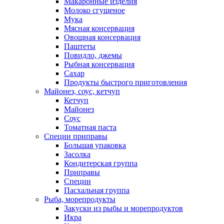
Макаронные изделия
Молоко сгущеное
Мука
Мясная консервация
Овощная консервация
Паштеты
Повидло, джемы
Рыбная консервация
Сахар
Продукты быстрого приготовления
Майонез, соус, кетчуп
Кетчуп
Майонез
Соус
Томатная паста
Специи приправы
Большая упаковка
Засолка
Кондитерская группа
Приправы
Специи
Пасхальная группа
Рыба, морепродукты
Закуски из рыбы и морепродуктов
Икра