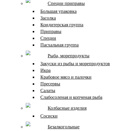
Специи приправы
Большая упаковка
Засолка
Кондитерская группа
Приправы
Специи
Пасхальная группа
Рыба, морепродукты
Закуски из рыбы и морепродуктов
Икра
Крабовое мясо и палочки
Пресервы
Салаты
Слабосоленая и копченая рыба
Колбасные изделия
Сосиски
Безалкогольные