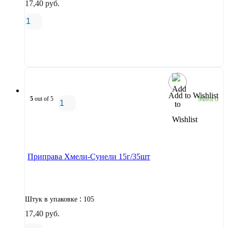
17,40
руб.
В корзину
Add to Wishlist
5
out of 5
Много
В корзину
Приправа Хмели-Сунели 15г/35шт
:
Штук в упаковке
105
17,40
руб.