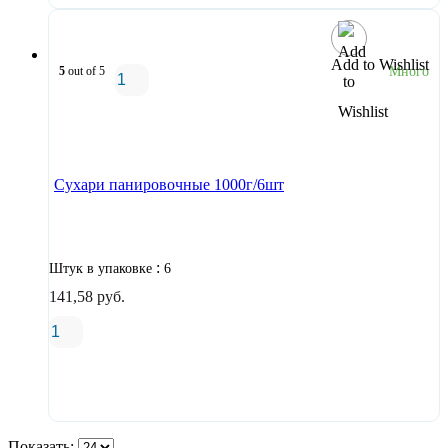
Add to Wishlist
5
out of 5
Много
В корзину
Сухари панировочные 1000г/6шт
:
Штук в упаковке
6
141,58
руб.
В корзину
Показать: