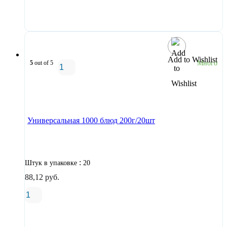
В корзину
Add to Wishlist
5
out of 5
Много
В корзину
Универсальная 1000 блюд 200г/20шт
:
Штук в упаковке
20
88,12
руб.
В корзину