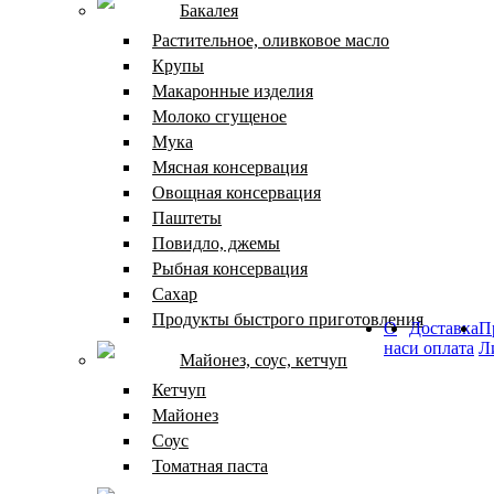
Бакалея
Растительное, оливковое масло
Крупы
Макаронные изделия
Молоко сгущеное
Мука
Мясная консервация
Овощная консервация
Паштеты
Повидло, джемы
Рыбная консервация
Сахар
Продукты быстрого приготовления
О
Доставка
П
нас
и оплата
Л
Майонез, соус, кетчуп
Кетчуп
Майонез
Соус
Томатная паста