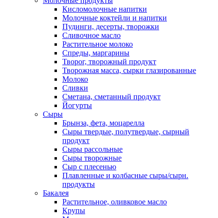
Молочные продукты
Кисломолочные напитки
Молочные коктейли и напитки
Пудинги, десерты, творожки
Сливочное масло
Растительное молоко
Спреды, маргарины
Творог, творожный продукт
Творожная масса, сырки глазированные
Молоко
Сливки
Сметана, сметанный продукт
Йогурты
Сыры
Брынза, фета, моцарелла
Сыры твердые, полутвердые, сырный
продукт
Сыры рассольные
Сыры творожные
Сыр с плесенью
Плавленные и колбасные сыры/сырн.
продукты
Бакалея
Растительное, оливковое масло
Крупы