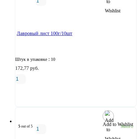
В корзину
Лавровый лист 100г/10шт
:
Штук в упаковке
10
172,77
руб.
В корзину
Add to Wishlist
5
out of 5
Много