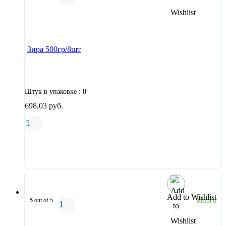
В корзину
Зира 500гр/8шт
:
Штук в упаковке
8
698,03
руб.
В корзину
Add to Wishlist
5
out of 5
Много