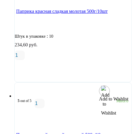
Паприка красная сладкая молотая 500г/10шт
:
Штук в упаковке
10
234,60
руб.
В корзину
Add to Wishlist
5
out of 5
Много
В корзину