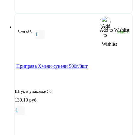
В корзину
Add to Wishlist
5
out of 5
Много
В корзину
Приправа Хмели-сунели 500г/8шт
:
Штук в упаковке
8
139,10
руб.
В корзину