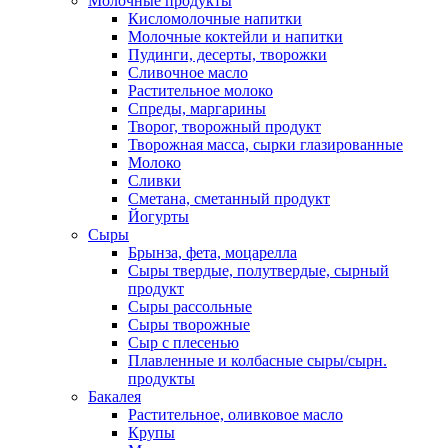
Молочные продукты
Кисломолочные напитки
Молочные коктейли и напитки
Пудинги, десерты, творожки
Сливочное масло
Растительное молоко
Спреды, маргарины
Творог, творожный продукт
Творожная масса, сырки глазированные
Молоко
Сливки
Сметана, сметанный продукт
Йогурты
Сыры
Брынза, фета, моцарелла
Сыры твердые, полутвердые, сырный
продукт
Сыры рассольные
Сыры творожные
Сыр с плесенью
Плавленные и колбасные сыры/сырн.
продукты
Бакалея
Растительное, оливковое масло
Крупы