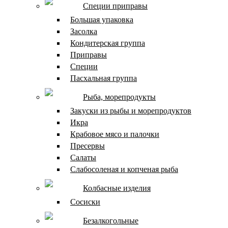
Специи приправы
Большая упаковка
Засолка
Кондитерская группа
Приправы
Специи
Пасхальная группа
Рыба, морепродукты
Закуски из рыбы и морепродуктов
Икра
Крабовое мясо и палочки
Пресервы
Салаты
Слабосоленая и копченая рыба
Колбасные изделия
Сосиски
Безалкогольные