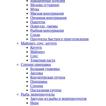
Макаронные изделия
Молоко сгущеное
Мука
Мясная консервация
Овощная консервация
Паштеты
Повидло, джемы
Рыбная консервация
Сахар
Продукты быстрого приготовления
Майонез, соус, кетчуп
Кетчуп
Майонез
Соус
Томатная паста
Специи приправы
Большая упаковка
Засолка
Кондитерская группа
Приправы
Специи
Пасхальная группа
Рыба, морепродукты
Закуски из рыбы и морепродуктов
Икра