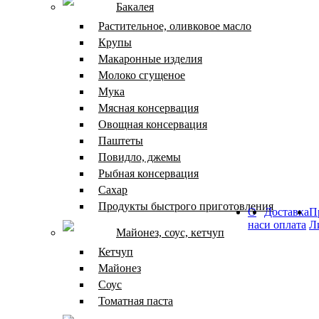
Бакалея
Растительное, оливковое масло
Крупы
Макаронные изделия
Молоко сгущеное
Мука
Мясная консервация
Овощная консервация
Паштеты
Повидло, джемы
Рыбная консервация
Сахар
Продукты быстрого приготовления
О
Доставка
П
нас
и оплата
Л
Майонез, соус, кетчуп
Кетчуп
Майонез
Соус
Томатная паста