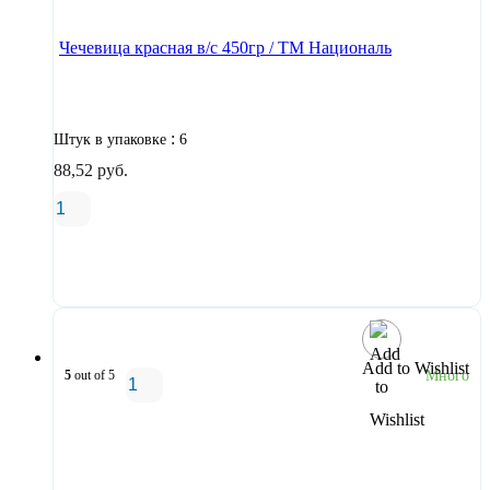
Чечевица красная в/с 450гр / ТМ Националь
:
Штук в упаковке
6
88,52
руб.
В корзину
Add to Wishlist
5
out of 5
Много
В корзину