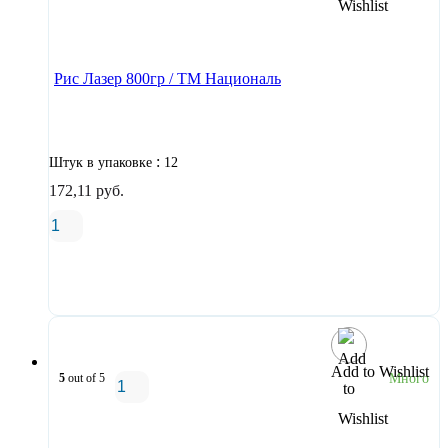
В корзину
Рис Лазер 800гр / ТМ Националь
:
Штук в упаковке
12
172,11
руб.
В корзину
Add to Wishlist
5
out of 5
Много
В корзину