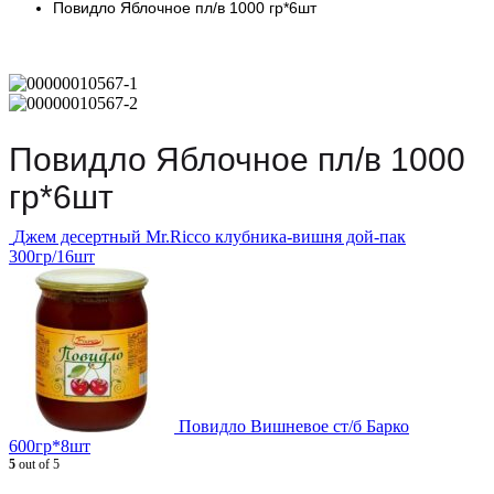
Повидло Яблочное пл/в 1000 гр*6шт
Повидло Яблочное пл/в 1000
гр*6шт
Джем десертный Mr.Ricco клубника-вишня дой-пак
300гр/16шт
Повидло Вишневое ст/б Барко
600гр*8шт
5
out of 5