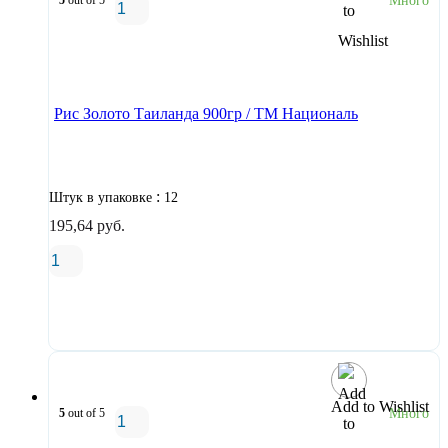
5
out of 5
Много
В корзину
Рис Золото Таиланда 900гр / ТМ Националь
:
Штук в упаковке
12
195,64
руб.
В корзину
Add to Wishlist
5
out of 5
Много