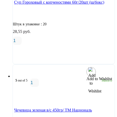
Суп Гороховый с копченостями 60г/20шт (ш/бокс)
:
Штук в упаковке
20
28,55
руб.
В корзину
Add to Wishlist
5
out of 5
Много
В корзину
Чечевица зеленая в/с 450гр/ ТМ Националь