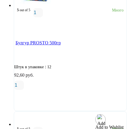
5
out of 5
Много
В корзину
Булгур PROSTO 500гр
:
Штук в упаковке
12
92,60
руб.
В корзину
Add to Wishlist