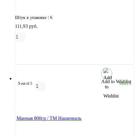
:
Штук в упаковке
6
111,93
руб.
В корзину
Add to Wishlist
5
out of 5
Много
В корзину
Манная 800гр / ТМ Националь