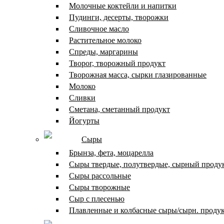
Молочные коктейли и напитки
Пудинги, десерты, творожки
Сливочное масло
Растительное молоко
Спреды, маргарины
Творог, творожный продукт
Творожная масса, сырки глазированные
Молоко
Сливки
Сметана, сметанный продукт
Йогурты
Сыры
Брынза, фета, моцарелла
Сыры твердые, полутвердые, сырный проду
Сыры рассольные
Сыры творожные
Сыр с плесенью
Плавленные и колбасные сыры/сырн. проду