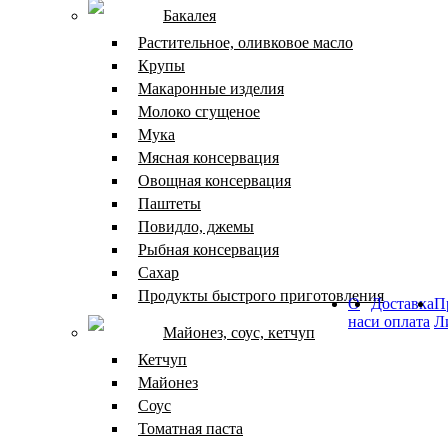
Бакалея
Растительное, оливковое масло
Крупы
Макаронные изделия
Молоко сгущеное
Мука
Мясная консервация
Овощная консервация
Паштеты
Повидло, джемы
Рыбная консервация
Сахар
Продукты быстрого приготовления
О
Доставка
П
нас
и оплата
Л
Майонез, соус, кетчуп
Кетчуп
Майонез
Соус
Томатная паста