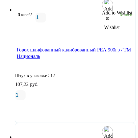
Add to Wishlist
5
out of 5
Много
В корзину
Горох шлифованный калиброванный РЕА 900гр / ТМ
Националь
:
Штук в упаковке
12
107,22
руб.
В корзину