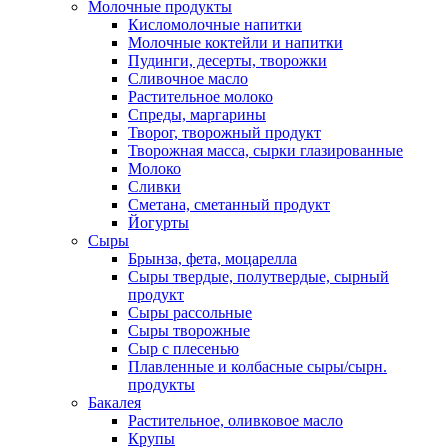
Молочные продукты
Кисломолочные напитки
Молочные коктейли и напитки
Пудинги, десерты, творожки
Сливочное масло
Растительное молоко
Спреды, маргарины
Творог, творожный продукт
Творожная масса, сырки глазированные
Молоко
Сливки
Сметана, сметанный продукт
Йогурты
Сыры
Брынза, фета, моцарелла
Сыры твердые, полутвердые, сырный
продукт
Сыры рассольные
Сыры творожные
Сыр с плесенью
Плавленные и колбасные сыры/сырн.
продукты
Бакалея
Растительное, оливковое масло
Крупы