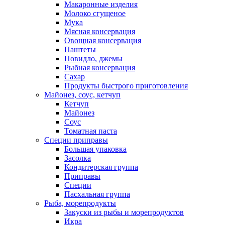
Макаронные изделия
Молоко сгущеное
Мука
Мясная консервация
Овощная консервация
Паштеты
Повидло, джемы
Рыбная консервация
Сахар
Продукты быстрого приготовления
Майонез, соус, кетчуп
Кетчуп
Майонез
Соус
Томатная паста
Специи приправы
Большая упаковка
Засолка
Кондитерская группа
Приправы
Специи
Пасхальная группа
Рыба, морепродукты
Закуски из рыбы и морепродуктов
Икра