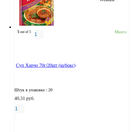
5
out of 5
Много
В корзину
Суп Харчо 70г/20шт (ш/бокс)
:
Штук в упаковке
20
40,31
руб.
В корзину