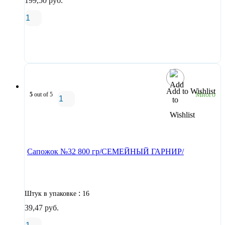
199,50
руб.
В корзину
Add to Wishlist
5
out of 5
Много
В корзину
Сапожок №32 800 гр/СЕМЕЙНЫЙ ГАРНИР/
:
Штук в упаковке
16
39,47
руб.