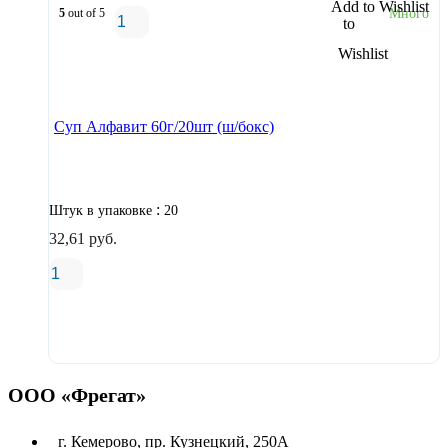
Add to Wishlist
5
out of 5
Много
В корзину
Суп Алфавит 60г/20шт (ш/бокс)
:
Штук в упаковке
20
32,61
руб.
В корзину
ООО «Фрегат»
г. Кемерово, пр. Кузнецкий, 250А