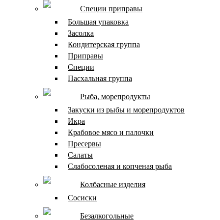
Специи приправы
Большая упаковка
Засолка
Кондитерская группа
Приправы
Специи
Пасхальная группа
Рыба, морепродукты
Закуски из рыбы и морепродуктов
Икра
Крабовое мясо и палочки
Пресервы
Салаты
Слабосоленая и копченая рыба
Колбасные изделия
Сосиски
Безалкогольные