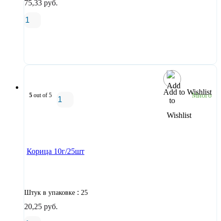
75,33
руб.
В корзину
Add to Wishlist
5
out of 5
Много
В корзину
Корица 10г/25шт
:
Штук в упаковке
25
20,25
руб.