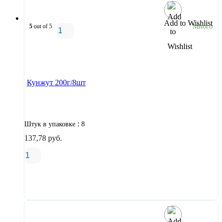
Add to Wishlist
5
out of 5
Много
В корзину
Кунжут 200г/8шт
:
Штук в упаковке
8
137,78
руб.
В корзину