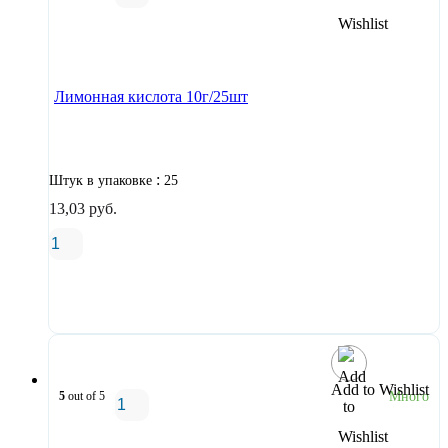
В корзину
Лимонная кислота 10г/25шт
:
Штук в упаковке
25
13,03
руб.
В корзину
Add to Wishlist
5
out of 5
Много