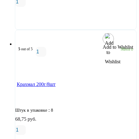
В корзину
Add to Wishlist
5
out of 5
Много
В корзину
Крахмал 200г/8шт
:
Штук в упаковке
8
68,75
руб.