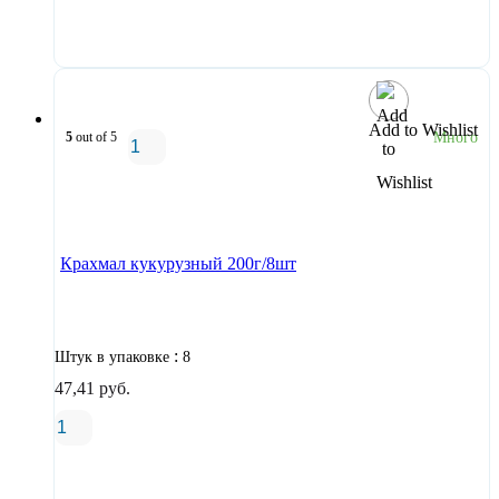
В корзину
Add to Wishlist
5
out of 5
Много
В корзину
Крахмал кукурузный 200г/8шт
:
Штук в упаковке
8
47,41
руб.
В корзину