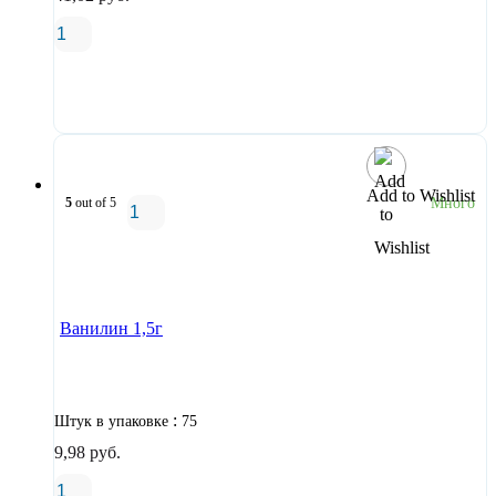
В корзину
Add to Wishlist
5
out of 5
Много
В корзину
Ванилин 1,5г
:
Штук в упаковке
75
9,98
руб.