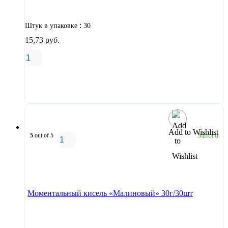
:
Штук в упаковке
30
15,73
руб.
В корзину
Add to Wishlist
5
out of 5
Много
В корзину
Моментальный кисель «Малиновый» 30г/30шт