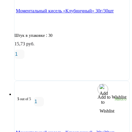
Моментальный кисель «Клубничный» 30г/30шт
:
Штук в упаковке
30
15,73
руб.
В корзину
Add to Wishlist
5
out of 5
Много
В корзину