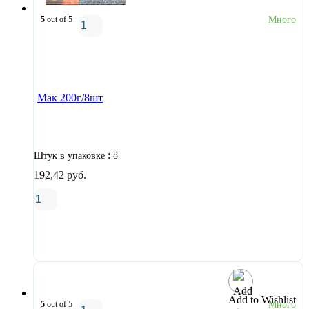
5
out of 5
Много
В корзину
Мак 200г/8шт
:
Штук в упаковке
8
192,42
руб.
В корзину
Add to Wishlist
5
out of 5
Много