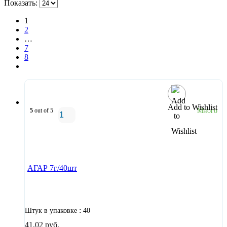
Показать:
1
2
…
7
8
Add to Wishlist
5
out of 5
Много
В корзину
АГАР 7г/40шт
:
Штук в упаковке
40
41,02
руб.