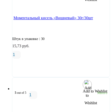
В корзину
Моментальный кисель «Вишневый» 30г/30шт
:
Штук в упаковке
30
15,73
руб.
В корзину
Add to Wishlist
5
out of 5
Много
В корзину