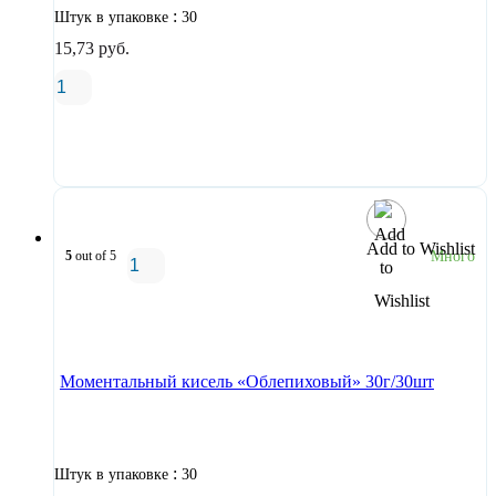
:
Штук в упаковке
30
15,73
руб.
В корзину
Add to Wishlist
5
out of 5
Много
В корзину
Моментальный кисель «Облепиховый» 30г/30шт
:
Штук в упаковке
30