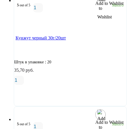
Add to Wishlist
5
out of 5
Много
В корзину
Кунжут черный 30г/20шт
:
Штук в упаковке
20
35,70
руб.
В корзину
Add to Wishlist
5
out of 5
Много