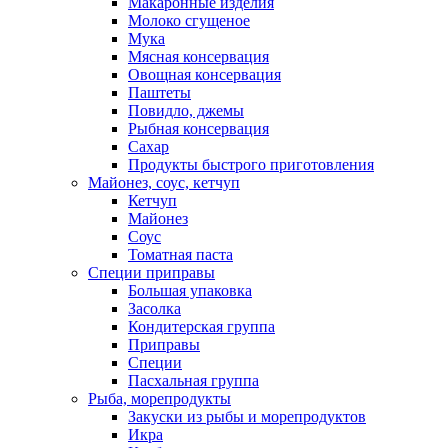
Макаронные изделия
Молоко сгущеное
Мука
Мясная консервация
Овощная консервация
Паштеты
Повидло, джемы
Рыбная консервация
Сахар
Продукты быстрого приготовления
Майонез, соус, кетчуп
Кетчуп
Майонез
Соус
Томатная паста
Специи приправы
Большая упаковка
Засолка
Кондитерская группа
Приправы
Специи
Пасхальная группа
Рыба, морепродукты
Закуски из рыбы и морепродуктов
Икра