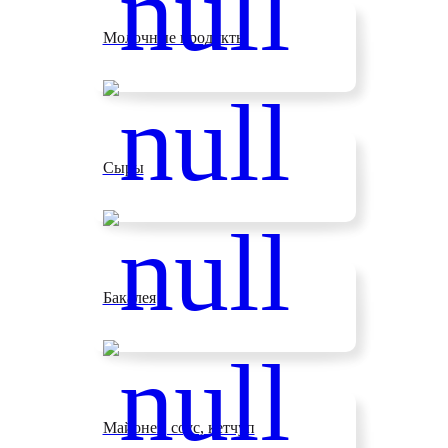
Молочные продукты
Сыры
Бакалея
Майонез, соус, кетчуп