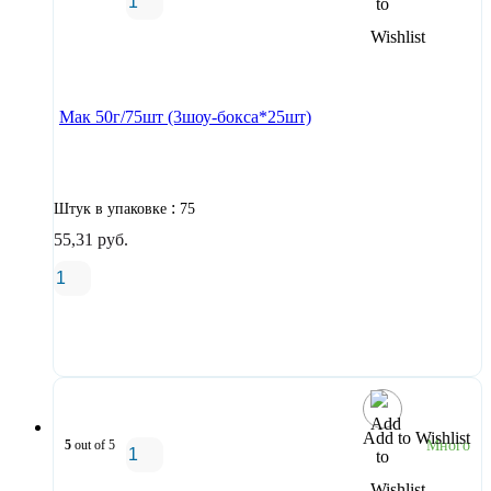
В корзину
Мак 50г/75шт (3шоу-бокса*25шт)
:
Штук в упаковке
75
55,31
руб.
В корзину
Add to Wishlist
5
out of 5
Много