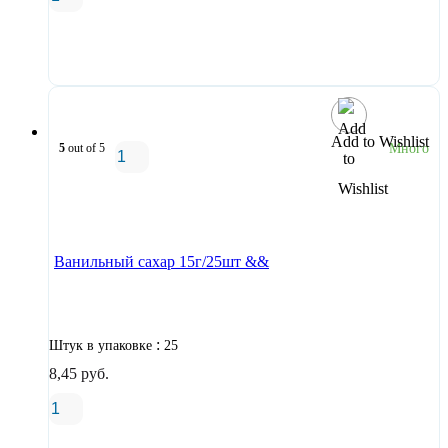
В корзину
Add to Wishlist
5
out of 5
Много
В корзину
Ванильный сахар 15г/25шт &&
:
Штук в упаковке
25
8,45
руб.