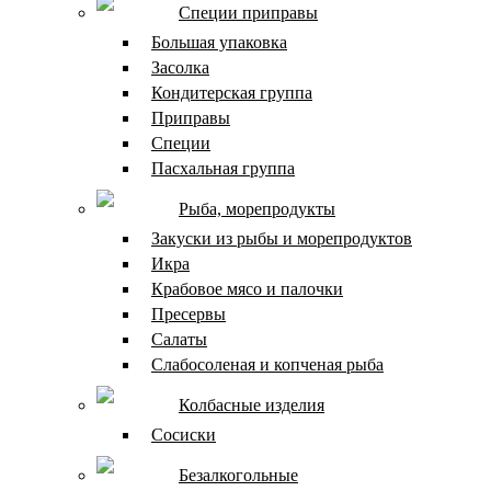
Специи приправы
Большая упаковка
Засолка
Кондитерская группа
Приправы
Специи
Пасхальная группа
Рыба, морепродукты
Закуски из рыбы и морепродуктов
Икра
Крабовое мясо и палочки
Пресервы
Салаты
Слабосоленая и копченая рыба
Колбасные изделия
Сосиски
Безалкогольные