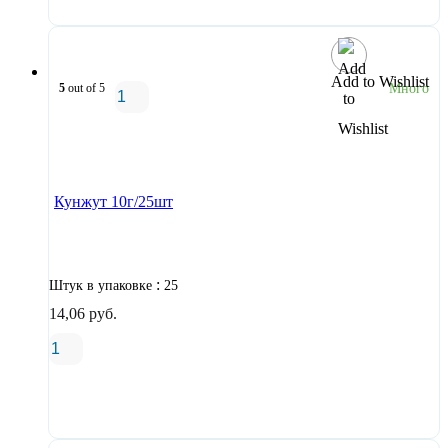
Add to Wishlist
5
out of 5
Много
В корзину
Кунжут 10г/25шт
:
Штук в упаковке
25
14,06
руб.
В корзину