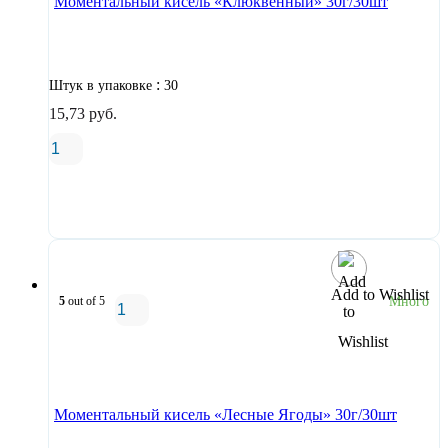
Моментальный кисель «Клюквенный» 30г/30шт
:
Штук в упаковке
30
15,73
руб.
В корзину
Add to Wishlist
5
out of 5
Много
В корзину
Моментальный кисель «Лесные Ягоды» 30г/30шт