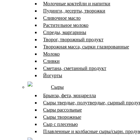
Молочные коктейли и напитки
Пудинги, десерты, творожки
Сливочное масло
Растительное молоко
Спреды, маргарины
Творог, творожный продукт
Творожная масса, сырки глазированные
Молоко
Сливки
Сметана, сметанный продукт
Йогурты
Сыры
Брынза, фета, моцарелла
Сыры твердые, полутвердые, сырный проду
Сыры рассольные
Сыры творожные
Сыр с плесенью
Плавленные и колбасные сыры/сырн. проду