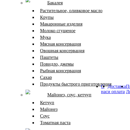
Бакалея
Растительное, оливковое масло
Крупы
Макаронные изделия
Молоко сгущеное
Мука
Мясная консервация
Овощная консервация
Паштеты
Повидло, джемы
Рыбная консервация
Сахар
Продукты быстрого приготовления
О
Доставка
П
нас
и оплата
Л
Майонез, соус, кетчуп
Кетчуп
Майонез
Соус
Томатная паста