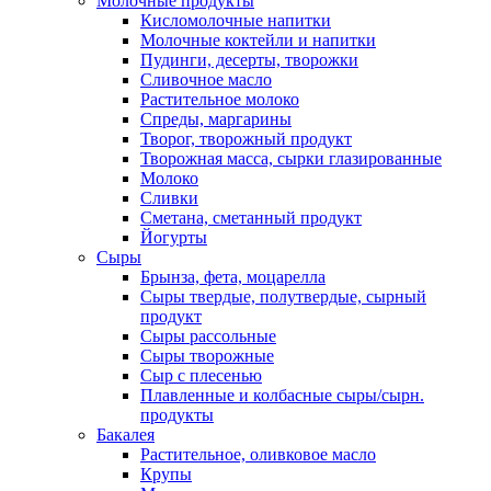
Молочные продукты
Кисломолочные напитки
Молочные коктейли и напитки
Пудинги, десерты, творожки
Сливочное масло
Растительное молоко
Спреды, маргарины
Творог, творожный продукт
Творожная масса, сырки глазированные
Молоко
Сливки
Сметана, сметанный продукт
Йогурты
Сыры
Брынза, фета, моцарелла
Сыры твердые, полутвердые, сырный
продукт
Сыры рассольные
Сыры творожные
Сыр с плесенью
Плавленные и колбасные сыры/сырн.
продукты
Бакалея
Растительное, оливковое масло
Крупы