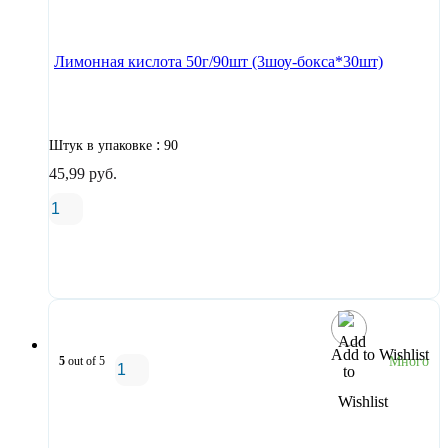
В корзину
Лимонная кислота 50г/90шт (3шоу-бокса*30шт)
:
Штук в упаковке
90
45,99
руб.
В корзину
Add to Wishlist
5
out of 5
Много
В корзину