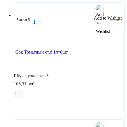
Add to Wishlist
5
out of 5
Много
В корзину
Сок Томатный ст.б 1л*8шт
:
Штук в упаковке
8
106,31
руб.
В корзину