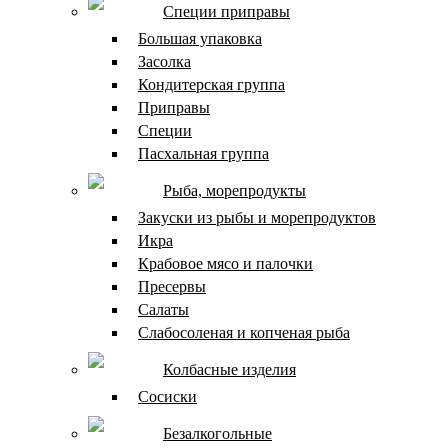
Специи приправы
Большая упаковка
Засолка
Кондитерская группа
Приправы
Специи
Пасхальная группа
Рыба, морепродукты
Закуски из рыбы и морепродуктов
Икра
Крабовое мясо и палочки
Пресервы
Салаты
Слабосоленая и копченая рыба
Колбасные изделия
Сосиски
Безалкогольные