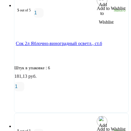
Add to Wishlist
5
out of 5
Много
В корзину
Сок 2л Яблочно-виноградный осветл., ст.б
:
Штук в упаковке
6
181,13
руб.
В корзину
Add to Wishlist