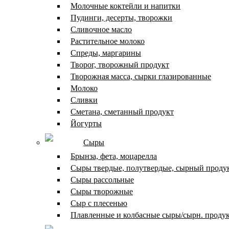
Молочные коктейли и напитки
Пудинги, десерты, творожки
Сливочное масло
Растительное молоко
Спреды, маргарины
Творог, творожный продукт
Творожная масса, сырки глазированные
Молоко
Сливки
Сметана, сметанный продукт
Йогурты
Сыры
Брынза, фета, моцарелла
Сыры твердые, полутвердые, сырный проду
Сыры рассольные
Сыры творожные
Сыр с плесенью
Плавленные и колбасные сыры/сырн. проду