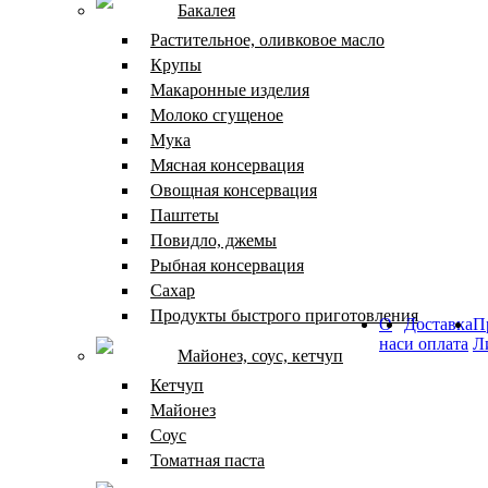
Бакалея
Растительное, оливковое масло
Крупы
Макаронные изделия
Молоко сгущеное
Мука
Мясная консервация
Овощная консервация
Паштеты
Повидло, джемы
Рыбная консервация
Сахар
Продукты быстрого приготовления
О
Доставка
П
нас
и оплата
Л
Майонез, соус, кетчуп
Кетчуп
Майонез
Соус
Томатная паста