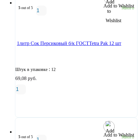
Add to Wishlist
5
out of 5
Много
В корзину
1литр Сок Персиковый б/к ГОСТTetra Pak 12 шт
:
Штук в упаковке
12
69,08
руб.
В корзину
Add to Wishlist
5
out of 5
Много