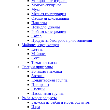
Макаронные изделия
Молоко сгущеное
Мука
Мясная консервация
Овощная консервация
Паштеты
Повидло, джемы
Рыбная консервация
Сахар
Продукты быстрого приготовления
Майонез, соус, кетчуп
Кетчуп
Майонез
Соус
Томатная паста
Специи приправы
Большая упаковка
Засолка
Кондитерская группа
Приправы
Специи
Пасхальная группа
Рыба, морепродукты
Закуски из рыбы и морепродуктов
Икра