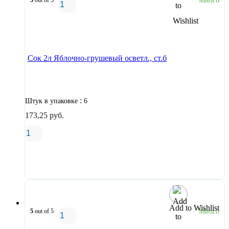
5
out of 5
Много
В корзину
Сок 2л Яблочно-грушевый осветл., ст.б
:
Штук в упаковке
6
173,25
руб.
В корзину
Add to Wishlist
5
out of 5
Много