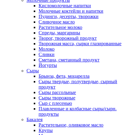
Молочные продукты
Кисломолочные напитки
Молочные коктейли и напитки
Пудинги, десерты, творожки
Сливочное масло
Растительное молоко
Спреды, маргарины
Творог, творожный продукт
Творожная масса, сырки глазированные
Молоко
Сливки
Сметана, сметанный продукт
Йогурты
Сыры
Брынза, фета, моцарелла
Сыры твердые, полутвердые, сырный
продукт
Сыры рассольные
Сыры творожные
Сыр с плесенью
Плавленные и колбасные сыры/сырн.
продукты
Бакалея
Растительное, оливковое масло
Крупы