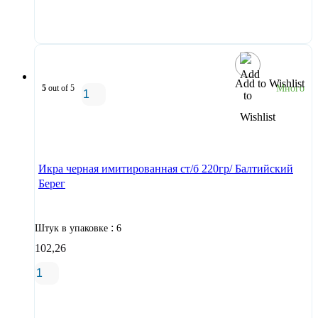
В корзину
Add to Wishlist
5
out of 5
Много
В корзину
Икра черная имитированная ст/б 220гр/ Балтийский
Берег
:
Штук в упаковке
6
102,26
В корзину