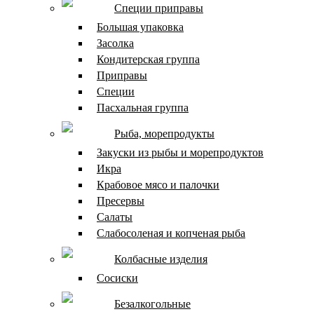
Специи приправы
Большая упаковка
Засолка
Кондитерская группа
Приправы
Специи
Пасхальная группа
Рыба, морепродукты
Закуски из рыбы и морепродуктов
Икра
Крабовое мясо и палочки
Пресервы
Салаты
Слабосоленая и копченая рыба
Колбасные изделия
Сосиски
Безалкогольные