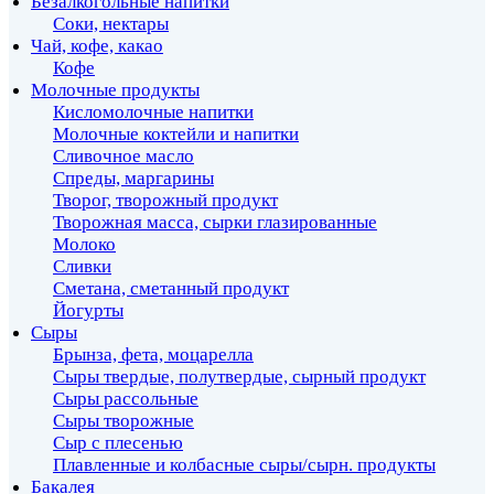
Безалкогольные напитки
Соки, нектары
Чай, кофе, какао
Кофе
Молочные продукты
Кисломолочные напитки
Молочные коктейли и напитки
Сливочное масло
Спреды, маргарины
Творог, творожный продукт
Творожная масса, сырки глазированные
Молоко
Сливки
Сметана, сметанный продукт
Йогурты
Сыры
Брынза, фета, моцарелла
Сыры твердые, полутвердые, сырный продукт
Сыры рассольные
Сыры творожные
Сыр с плесенью
Плавленные и колбасные сыры/сырн. продукты
Бакалея