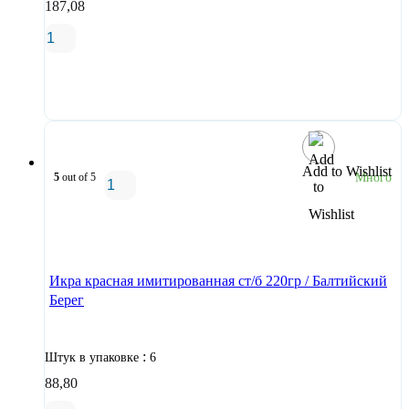
187,08
В корзину
Add to Wishlist
5
out of 5
Много
В корзину
Икра красная имитированная ст/б 220гр / Балтийский
Берег
:
Штук в упаковке
6
88,80