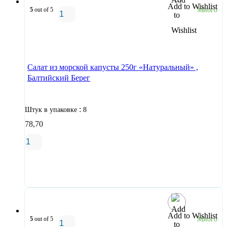
Add to Wishlist
5
out of 5
Много
В корзину
Салат из морской капусты 250г «Натуральный» ,
Балтийский Берег
:
Штук в упаковке
8
78,70
В корзину
Add to Wishlist
5
out of 5
Много