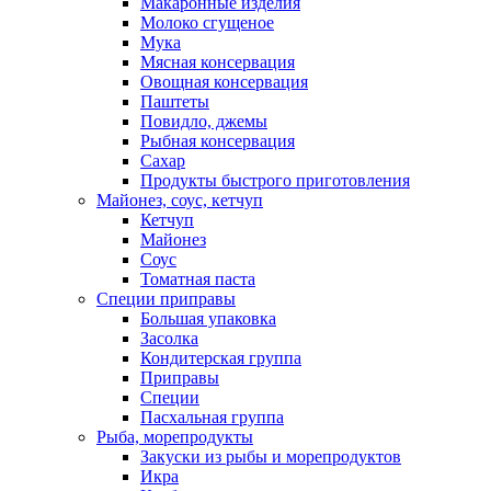
Макаронные изделия
Молоко сгущеное
Мука
Мясная консервация
Овощная консервация
Паштеты
Повидло, джемы
Рыбная консервация
Сахар
Продукты быстрого приготовления
Майонез, соус, кетчуп
Кетчуп
Майонез
Соус
Томатная паста
Специи приправы
Большая упаковка
Засолка
Кондитерская группа
Приправы
Специи
Пасхальная группа
Рыба, морепродукты
Закуски из рыбы и морепродуктов
Икра