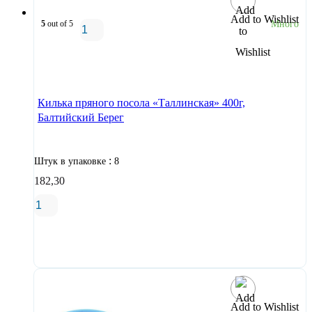
Add to Wishlist
5
out of 5
Много
В корзину
Килька пряного посола «Таллинская» 400г,
Балтийский Берег
:
Штук в упаковке
8
182,30
В корзину
Add to Wishlist