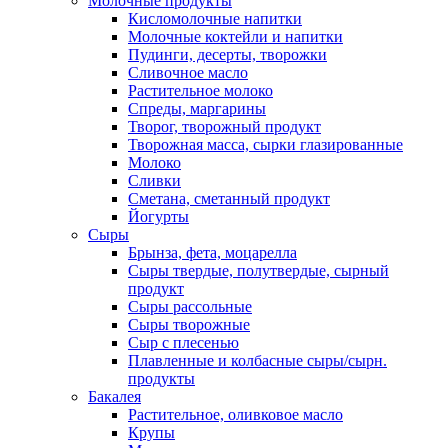
Молочные продукты
Кисломолочные напитки
Молочные коктейли и напитки
Пудинги, десерты, творожки
Сливочное масло
Растительное молоко
Спреды, маргарины
Творог, творожный продукт
Творожная масса, сырки глазированные
Молоко
Сливки
Сметана, сметанный продукт
Йогурты
Сыры
Брынза, фета, моцарелла
Сыры твердые, полутвердые, сырный
продукт
Сыры рассольные
Сыры творожные
Сыр с плесенью
Плавленные и колбасные сыры/сырн.
продукты
Бакалея
Растительное, оливковое масло
Крупы