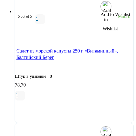
Add to Wishlist
5
out of 5
Много
В корзину
Салат из морской капусты 250 г «Витаминный»,
Балтийский Берег
:
Штук в упаковке
8
78,70
В корзину