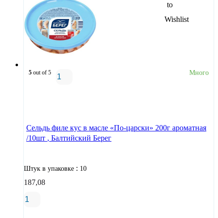
5
out of 5
Много
В корзину
Сельдь филе кус в масле «По-царски» 200г ароматная
/10шт , Балтийский Берег
:
Штук в упаковке
10
187,08