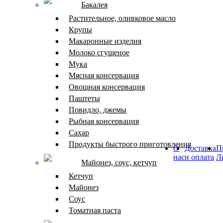
Бакалея
Растительное, оливковое масло
Крупы
Макаронные изделия
Молоко сгущеное
Мука
Мясная консервация
Овощная консервация
Паштеты
Повидло, джемы
Рыбная консервация
Сахар
Продукты быстрого приготовления
О
Доставка
П
нас
и оплата
Л
Майонез, соус, кетчуп
Кетчуп
Майонез
Соус
Томатная паста