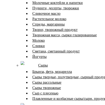
Молочные коктейли и напитки
Пудинги, десерты, творожки
Сливочное масло
Растительное молоко
Спреды, маргарины
Творог, творожный продукт
Творожная масса, сырки глазированные
Молоко
Сливки
Сметана, сметанный продукт
Йогурты
Сыры
Брынза, фета, моцарелла
Сыры твердые, полутвердые, сырный проду
Сыры рассольные
Сыры творожные
Сыр с плесенью
Плавленные и колбасные сыры/сырн. проду