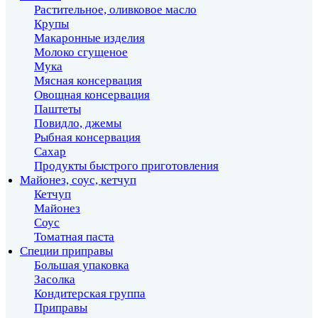
Растительное, оливковое масло
Крупы
Макаронные изделия
Молоко сгущеное
Мука
Мясная консервация
Овощная консервация
Паштеты
Повидло, джемы
Рыбная консервация
Сахар
Продукты быстрого приготовления
Майонез, соус, кетчуп
Кетчуп
Майонез
Соус
Томатная паста
Специи приправы
Большая упаковка
Засолка
Кондитерская группа
Приправы