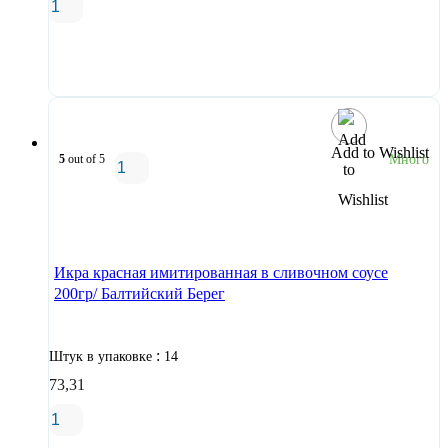
В корзину
Add to Wishlist
5
out of 5
Много
В корзину
Икра красная имитированная в сливочном соусе
200гр/ Балтийский Берег
:
Штук в упаковке
14
73,31