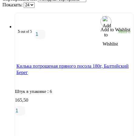
Показать:
Add to Wishlist
5
out of 5
Много
В корзину
Килька потрошеная пряного посола 180г, Балтийский
Берег
:
Штук в упаковке
6
165,50
В корзину