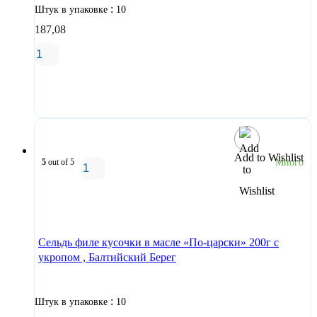
:
Штук в упаковке
10
187,08
В корзину
Add to Wishlist
5
out of 5
Много
В корзину
Сельдь филе кусочки в масле «По-царски» 200г с
укропом , Балтийский Берег
:
Штук в упаковке
10