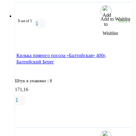
Add to Wishlist
5
out of 5
Много
В корзину
Килька пряного посола «Балтийская» 400г,
Балтийский Берег
:
Штук в упаковке
8
171,16
В корзину