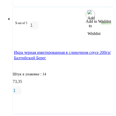
Add to Wishlist
5
out of 5
Много
В корзину
Икра черная имитированная в сливочном соусе 200гр/
Балтийский Берег
:
Штук в упаковке
14
73,35
В корзину