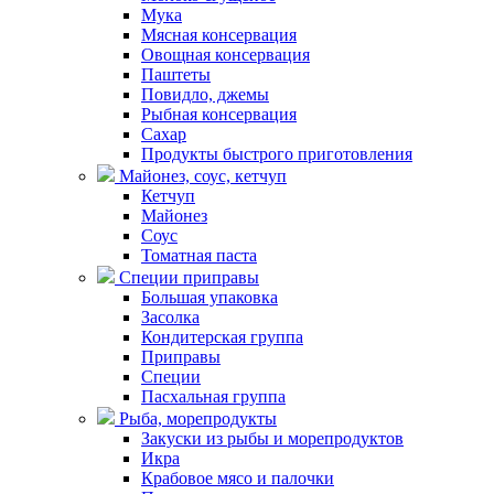
Мука
Мясная консервация
Овощная консервация
Паштеты
Повидло, джемы
Рыбная консервация
Сахар
Продукты быстрого приготовления
Майонез, соус, кетчуп
Кетчуп
Майонез
Соус
Томатная паста
Специи приправы
Большая упаковка
Засолка
Кондитерская группа
Приправы
Специи
Пасхальная группа
Рыба, морепродукты
Закуски из рыбы и морепродуктов
Икра
Крабовое мясо и палочки