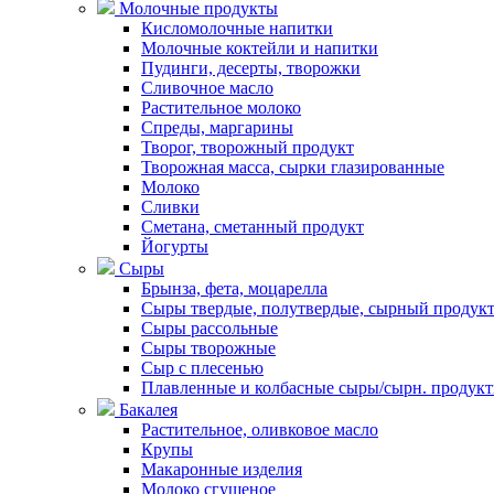
Молочные продукты
Кисломолочные напитки
Молочные коктейли и напитки
Пудинги, десерты, творожки
Сливочное масло
Растительное молоко
Спреды, маргарины
Творог, творожный продукт
Творожная масса, сырки глазированные
Молоко
Сливки
Сметана, сметанный продукт
Йогурты
Сыры
Брынза, фета, моцарелла
Сыры твердые, полутвердые, сырный продук
Сыры рассольные
Сыры творожные
Сыр с плесенью
Плавленные и колбасные сыры/сырн. продук
Бакалея
Растительное, оливковое масло
Крупы
Макаронные изделия
Молоко сгущеное