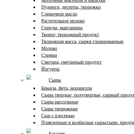
Молочные коктейли и напитки
Пудинги, десерты, творожки
Сливочное масло
Растительное молоко
Спреды, маргарины
Творог, творожный продукт
Творожная масса, сырки глазированные
Молоко
Сливки
Сметана, сметанный продукт
Йогурты
Сыры
Брынза, фета, моцарелла
Сыры твердые, полутвердые, сырный проду
Сыры рассольные
Сыры творожные
Сыр с плесенью
Плавленные и колбасные сыры/сырн. проду
Бакалея