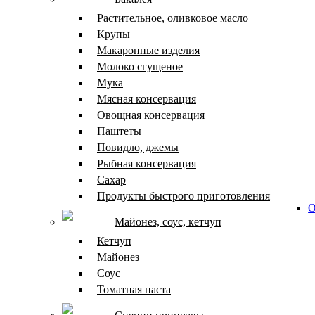
Растительное, оливковое масло
Крупы
Макаронные изделия
Молоко сгущеное
Мука
Мясная консервация
Овощная консервация
Паштеты
Повидло, джемы
Рыбная консервация
Сахар
Продукты быстрого приготовления
О
Майонез, соус, кетчуп
Кетчуп
Майонез
Соус
Томатная паста