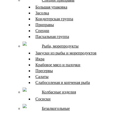
Специи приправы
Большая упаковка
Засолка
Кондитерская группа
Приправы
Специи
Пасхальная группа
Рыба, морепродукты
Закуски из рыбы и морепродуктов
Икра
Крабовое мясо и палочки
Пресервы
Салаты
Слабосоленая и копченая рыба
Колбасные изделия
Сосиски
Безалкогольные