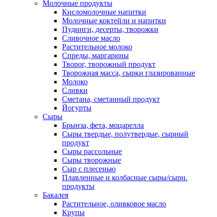
Молочные продукты
Кисломолочные напитки
Молочные коктейли и напитки
Пудинги, десерты, творожки
Сливочное масло
Растительное молоко
Спреды, маргарины
Творог, творожный продукт
Творожная масса, сырки глазированные
Молоко
Сливки
Сметана, сметанный продукт
Йогурты
Сыры
Брынза, фета, моцарелла
Сыры твердые, полутвердые, сырный
продукт
Сыры рассольные
Сыры творожные
Сыр с плесенью
Плавленные и колбасные сыры/сырн.
продукты
Бакалея
Растительное, оливковое масло
Крупы