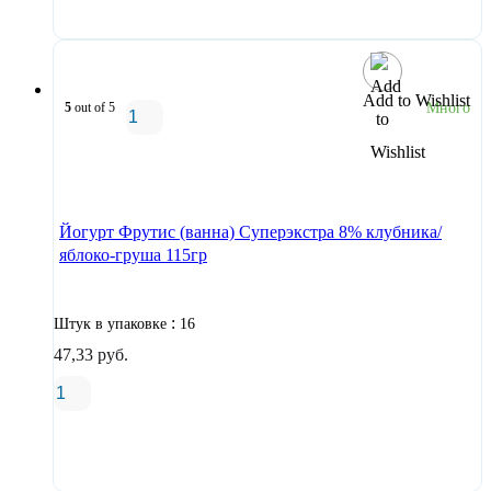
Add to Wishlist
5
out of 5
Много
В корзину
Йогурт Фрутис (ванна) Суперэкстра 8% клубника/
яблоко-груша 115гр
:
Штук в упаковке
16
47,33
руб.
В корзину