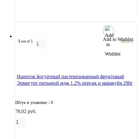
В корзину
Add to Wishlist
5
out of 5
Много
В корзину
Напиток йогуртный пастеризованный фруктовый
Эрмигурт питьевой мдж 1.2% персик и маракуйя 290г
:
Штук в упаковке
6
78,02
руб.
В корзину