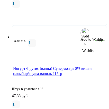
В корзину
Add to Wishlist
5
out of 5
Много
В корзину
Йогурт Фрутис (ванна) Суперэкстра 8% вишня-
пломбир/груша-ваниль 115гр
:
Штук в упаковке
16
47,33
руб.