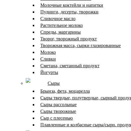
Молочные коктейли и напитки
Пудинги, десерты, творожки
Сливочное масло
Растительное молоко
Спреды, маргарины
Творог, творожный продукт
Творожная масса, сырки глазированные
Молоко
Сливки
Сметана, сметанный продукт
Йогурты
Сыры
Брынза, фета, моцарелла
Сыры твердые, полутвердые, сырный проду
Сыры рассольные
Сыры творожные
Сыр с плесенью
Плавленные и колбасные сыры/сырн. проду