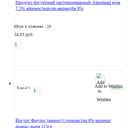
Продукт йогуртный пастеризованный Alpenland мдж
7.5% абрикос/персик-маракуйя 95г
:
Штук в упаковке
24
34,93
руб.
В корзину
Add to Wishlist
5
out of 5
Много
В корзину
Йогурт Фрутис (ванна) Суперэкстра 8% малина/
ананас-дыня 115гр