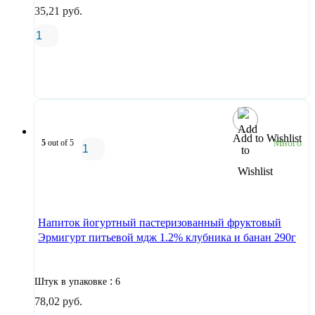
35,21
руб.
В корзину
Add to Wishlist
5
out of 5
Много
В корзину
Напиток йогуртный пастеризованный фруктовый
Эрмигурт питьевой мдж 1.2% клубника и банан 290г
:
Штук в упаковке
6
78,02
руб.