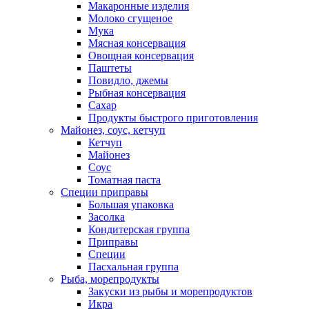
Макаронные изделия
Молоко сгущеное
Мука
Мясная консервация
Овощная консервация
Паштеты
Повидло, джемы
Рыбная консервация
Сахар
Продукты быстрого приготовления
Майонез, соус, кетчуп
Кетчуп
Майонез
Соус
Томатная паста
Специи приправы
Большая упаковка
Засолка
Кондитерская группа
Приправы
Специи
Пасхальная группа
Рыба, морепродукты
Закуски из рыбы и морепродуктов
Икра