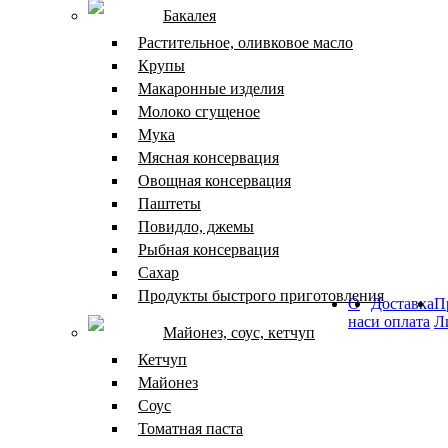
Бакалея
Растительное, оливковое масло
Крупы
Макаронные изделия
Молоко сгущеное
Мука
Мясная консервация
Овощная консервация
Паштеты
Повидло, джемы
Рыбная консервация
Сахар
Продукты быстрого приготовления
О
Доставка
П
нас
и оплата
Л
Майонез, соус, кетчуп
Кетчуп
Майонез
Соус
Томатная паста