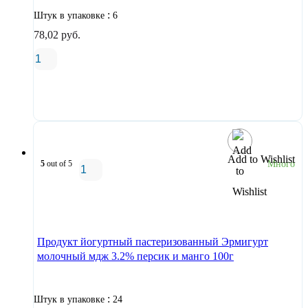
:
Штук в упаковке
6
78,02
руб.
В корзину
Add to Wishlist
5
out of 5
Много
В корзину
Продукт йогуртный пастеризованный Эрмигурт
молочный мдж 3.2% персик и манго 100г
:
Штук в упаковке
24