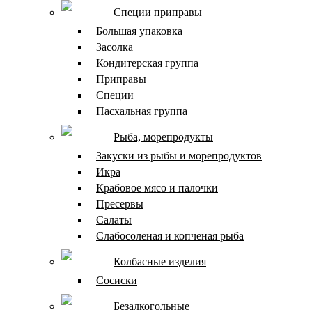
Специи приправы
Большая упаковка
Засолка
Кондитерская группа
Приправы
Специи
Пасхальная группа
Рыба, морепродукты
Закуски из рыбы и морепродуктов
Икра
Крабовое мясо и палочки
Пресервы
Салаты
Слабосоленая и копченая рыба
Колбасные изделия
Сосиски
Безалкогольные