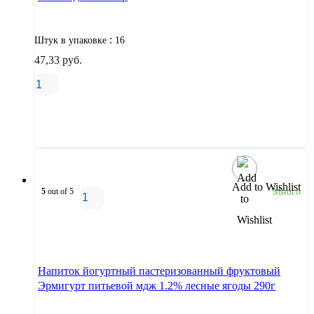
:
Штук в упаковке
16
47,33
руб.
В корзину
Add to Wishlist
5
out of 5
Много
В корзину
Напиток йогуртный пастеризованный фруктовый
Эрмигурт питьевой мдж 1.2% лесные ягоды 290г