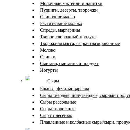
Молочные коктейли и напитки
Пудинги, десерты, творожки
Сливочное масло
Растительное молоко
Спреды, маргарины
Творог, творожный продукт
Творожная масса, сырки глазированные
Молоко
Сливки
Сметана, сметанный продукт
Йогурты
Сыры
Брынза, фета, моцарелла
Сыры твердые, полутвердые, сырный проду
Сыры рассольные
Сыры творожные
Сыр с плесенью
Плавленные и колбасные сыры/сырн. проду