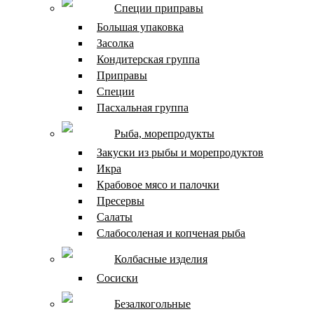
Специи приправы
Большая упаковка
Засолка
Кондитерская группа
Приправы
Специи
Пасхальная группа
Рыба, морепродукты
Закуски из рыбы и морепродуктов
Икра
Крабовое мясо и палочки
Пресервы
Салаты
Слабосоленая и копченая рыба
Колбасные изделия
Сосиски
Безалкогольные