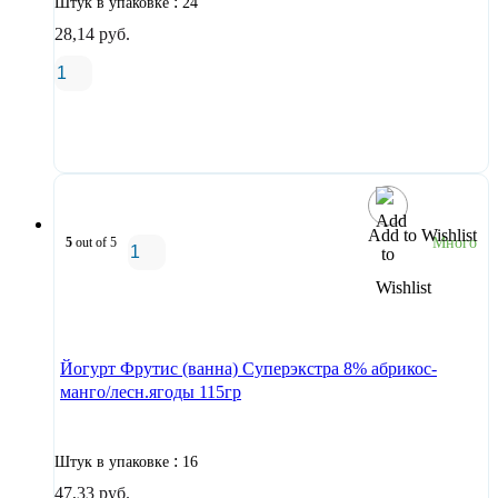
:
Штук в упаковке
24
28,14
руб.
В корзину
Add to Wishlist
5
out of 5
Много
В корзину
Йогурт Фрутис (ванна) Суперэкстра 8% абрикос-
манго/лесн.ягоды 115гр
:
Штук в упаковке
16
47,33
руб.