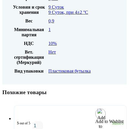
Условия и срок
9 Суток
хранения
9 Суток, при 4±2 °С
Вес
0,9
Минимальная
1
партия
НДС
10%
Вет.
Нет
сертификация
(Меркурий)
Вид упаковки
Пластиковая бутылка
Похожие товары
Add to Wishlist
5
out of 5
Много