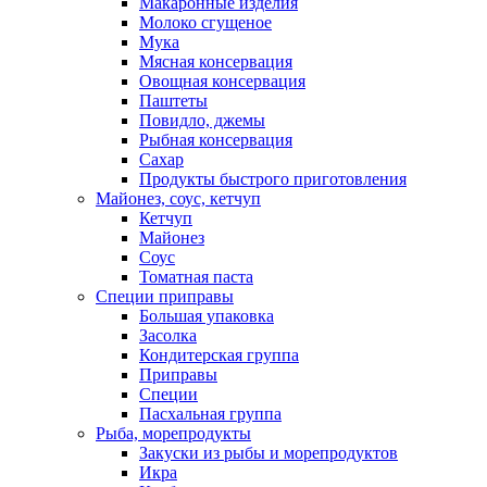
Макаронные изделия
Молоко сгущеное
Мука
Мясная консервация
Овощная консервация
Паштеты
Повидло, джемы
Рыбная консервация
Сахар
Продукты быстрого приготовления
Майонез, соус, кетчуп
Кетчуп
Майонез
Соус
Томатная паста
Специи приправы
Большая упаковка
Засолка
Кондитерская группа
Приправы
Специи
Пасхальная группа
Рыба, морепродукты
Закуски из рыбы и морепродуктов
Икра