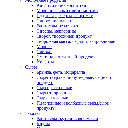
Молочные продукты
Кисломолочные напитки
Молочные коктейли и напитки
Пудинги, десерты, творожки
Сливочное масло
Растительное молоко
Спреды, маргарины
Творог, творожный продукт
Творожная масса, сырки глазированные
Молоко
Сливки
Сметана, сметанный продукт
Йогурты
Сыры
Брынза, фета, моцарелла
Сыры твердые, полутвердые, сырный
продукт
Сыры рассольные
Сыры творожные
Сыр с плесенью
Плавленные и колбасные сыры/сырн.
продукты
Бакалея
Растительное, оливковое масло
Крупы