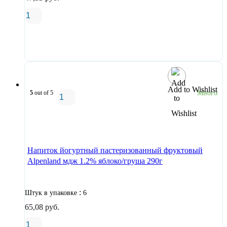
В корзину
Add to Wishlist
5
out of 5
Много
В корзину
Напиток йогуртный пастеризованный фруктовый
Alpenland мдж 1.2% яблоко/груша 290г
:
Штук в упаковке
6
65,08
руб.