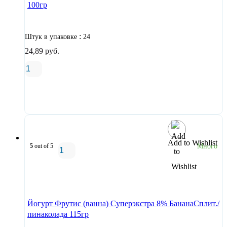
100гр
:
Штук в упаковке
24
24,89
руб.
В корзину
Add to Wishlist
5
out of 5
Много
В корзину
Йогурт Фрутис (ванна) Суперэкстра 8% БананаСплит./
пинаколада 115гр