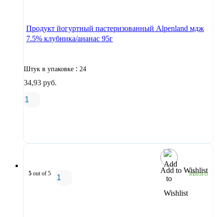
В корзину
Продукт йогуртный пастеризованный Alpenland мдж
7.5% клубника/ананас 95г
:
Штук в упаковке
24
34,93
руб.
В корзину
Add to Wishlist
5
out of 5
Много
В корзину