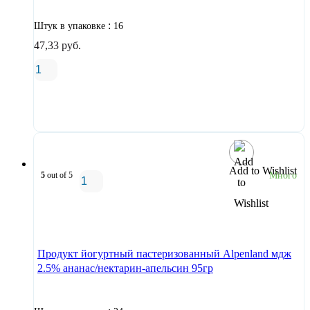
:
Штук в упаковке
16
47,33
руб.
В корзину
Add to Wishlist
5
out of 5
Много
В корзину
Продукт йогуртный пастеризованный Alpenland мдж
2.5% ананас/нектарин-апельсин 95гр