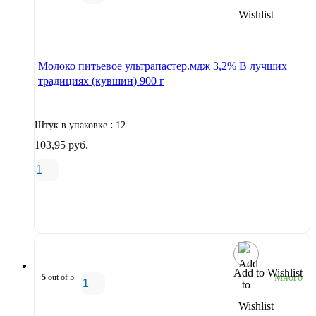
В корзину
Молоко питьевое ультрапастер.мдж 3,2% В лучших
традициях (кувшин) 900 г
:
Штук в упаковке
12
103,95
руб.
В корзину
Add to Wishlist
5
out of 5
Много