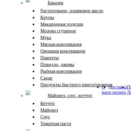
Бакалея
Растительное, оливковое масло
Крупы
Макаронные изделия
Молоко сгущеное
Мука
Мясная консервация
Овощная консервация
Паштеты
Повидло, джемы
Рыбная консервация
Сахар
Продукты быстрого приготовления
О
Доставка
П
нас
и оплата
Л
Майонез, соус, кетчуп
Кетчуп
Майонез
Соус
Томатная паста