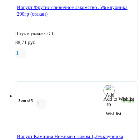
Йогурт Фрутис сливочное лакомство .5% клубника
290гр (стакан)
:
Штук в упаковке
12
88,71
руб.
В корзину
Add to Wishlist
5
out of 5
Много
В корзину
Йогурт Кампина Нежный с соком 1,2% клубника