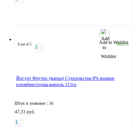
В корзину
Add to Wishlist
5
out of 5
Много
В корзину
Йогурт Фрутис (ванна) Суперэкстра 8% вишня-
пломбир/груша-ваниль 115гр
:
Штук в упаковке
16
47,33
руб.