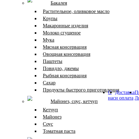
Бакалея
Растительное, оливковое масло
Крупы
Макаронные изделия
Молоко сгущеное
Мука
Мясная консервация
Овощная консервация
Паштеты
Повидло, джемы
Рыбная консервация
Сахар
Продукты быстрого приготовления
О
Доставка
П
нас
и оплата
Л
Майонез, соус, кетчуп
Кетчуп
Майонез
Соус
Томатная паста