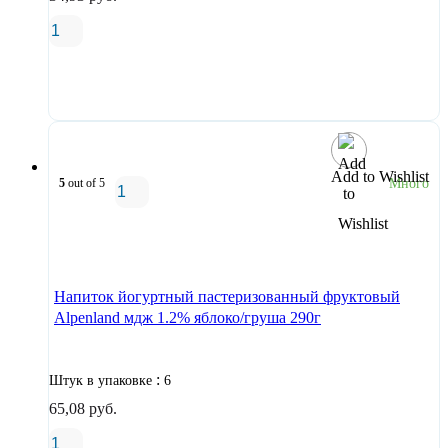
В корзину
Add to Wishlist
5
out of 5
Много
В корзину
Напиток йогуртный пастеризованный фруктовый
Alpenland мдж 1.2% яблоко/груша 290г
:
Штук в упаковке
6
65,08
руб.