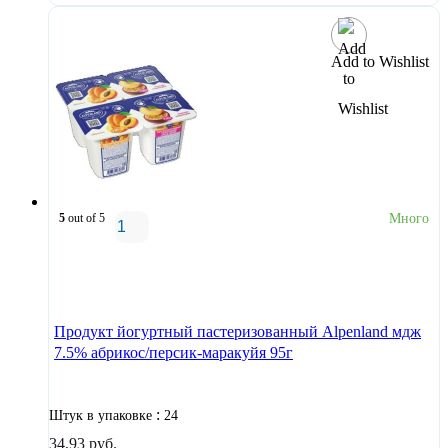
Add to Wishlist
5
out of 5
Много
В корзину
Продукт йогуртный пастеризованный Alpenland мдж
7.5% абрикос/персик-маракуйя 95г
:
Штук в упаковке
24
34,93
руб.