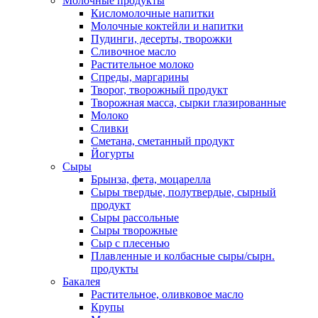
Молочные продукты
Кисломолочные напитки
Молочные коктейли и напитки
Пудинги, десерты, творожки
Сливочное масло
Растительное молоко
Спреды, маргарины
Творог, творожный продукт
Творожная масса, сырки глазированные
Молоко
Сливки
Сметана, сметанный продукт
Йогурты
Сыры
Брынза, фета, моцарелла
Сыры твердые, полутвердые, сырный
продукт
Сыры рассольные
Сыры творожные
Сыр с плесенью
Плавленные и колбасные сыры/сырн.
продукты
Бакалея
Растительное, оливковое масло
Крупы