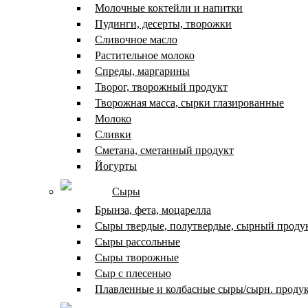
Молочные коктейли и напитки
Пудинги, десерты, творожки
Сливочное масло
Растительное молоко
Спреды, маргарины
Творог, творожный продукт
Творожная масса, сырки глазированные
Молоко
Сливки
Сметана, сметанный продукт
Йогурты
Сыры
Брынза, фета, моцарелла
Сыры твердые, полутвердые, сырный проду
Сыры рассольные
Сыры творожные
Сыр с плесенью
Плавленные и колбасные сыры/сырн. проду