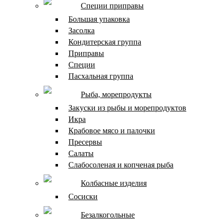
Специи приправы
Большая упаковка
Засолка
Кондитерская группа
Приправы
Специи
Пасхальная группа
Рыба, морепродукты
Закуски из рыбы и морепродуктов
Икра
Крабовое мясо и палочки
Пресервы
Салаты
Слабосоленая и копченая рыба
Колбасные изделия
Сосиски
Безалкогольные