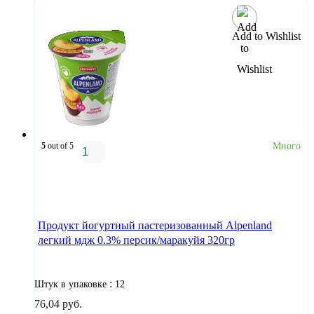
Add to Wishlist
5
out of 5
Много
В корзину
Продукт йогуртный пастеризованный Alpenland
легкий мдж 0.3% персик/маракуйя 320гр
:
Штук в упаковке
12
76,04
руб.