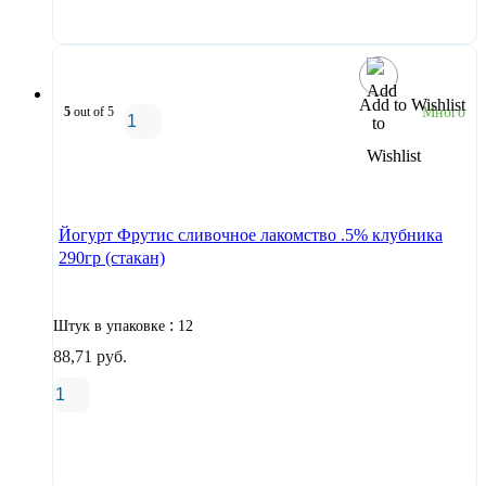
Add to Wishlist
5
out of 5
Много
В корзину
Йогурт Фрутис сливочное лакомство .5% клубника
290гр (стакан)
:
Штук в упаковке
12
88,71
руб.
В корзину