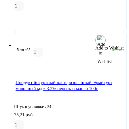
В корзину
Add to Wishlist
5
out of 5
Много
В корзину
Продукт йогуртный пастеризованный Эрмигурт
молочный мдж 3.2% персик и манго 100г
:
Штук в упаковке
24
35,21
руб.