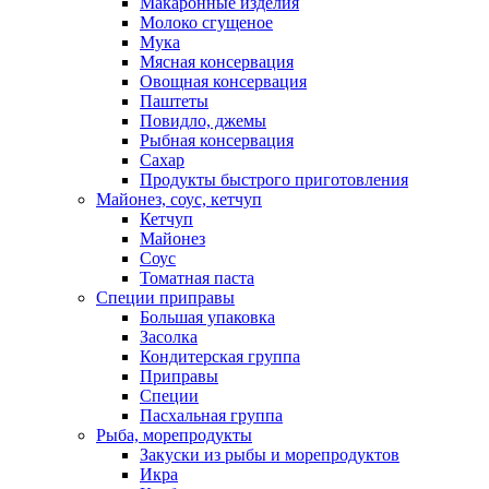
Макаронные изделия
Молоко сгущеное
Мука
Мясная консервация
Овощная консервация
Паштеты
Повидло, джемы
Рыбная консервация
Сахар
Продукты быстрого приготовления
Майонез, соус, кетчуп
Кетчуп
Майонез
Соус
Томатная паста
Специи приправы
Большая упаковка
Засолка
Кондитерская группа
Приправы
Специи
Пасхальная группа
Рыба, морепродукты
Закуски из рыбы и морепродуктов
Икра