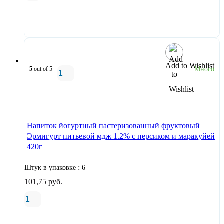
В корзину
Add to Wishlist
5
out of 5
Много
В корзину
Напиток йогуртный пастеризованный фруктовый
Эрмигурт питьевой мдж 1.2% с персиком и маракуйей
420г
:
Штук в упаковке
6
101,75
руб.
В корзину