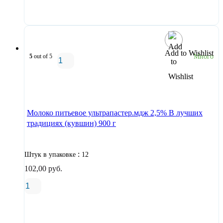
В корзину
Add to Wishlist
5
out of 5
Много
В корзину
Молоко питьевое ультрапастер.мдж 2,5% В лучших
традициях (кувшин) 900 г
:
Штук в упаковке
12
102,00
руб.
В корзину