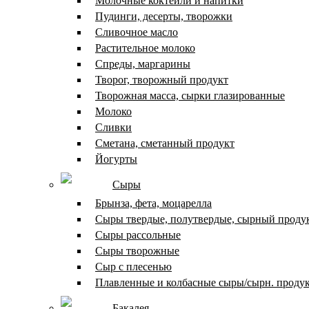
Молочные коктейли и напитки
Пудинги, десерты, творожки
Сливочное масло
Растительное молоко
Спреды, маргарины
Творог, творожный продукт
Творожная масса, сырки глазированные
Молоко
Сливки
Сметана, сметанный продукт
Йогурты
Сыры
Брынза, фета, моцарелла
Сыры твердые, полутвердые, сырный проду
Сыры рассольные
Сыры творожные
Сыр с плесенью
Плавленные и колбасные сыры/сырн. проду
Бакалея