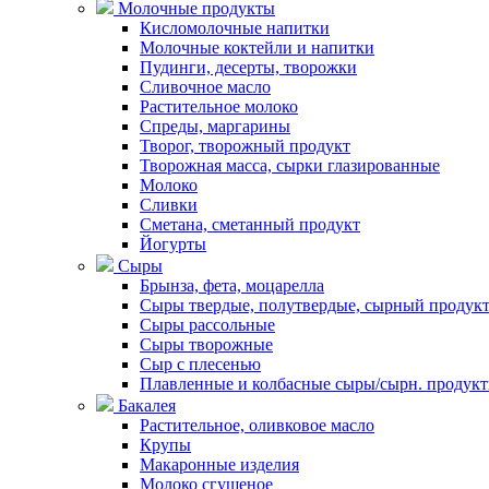
Молочные продукты
Кисломолочные напитки
Молочные коктейли и напитки
Пудинги, десерты, творожки
Сливочное масло
Растительное молоко
Спреды, маргарины
Творог, творожный продукт
Творожная масса, сырки глазированные
Молоко
Сливки
Сметана, сметанный продукт
Йогурты
Сыры
Брынза, фета, моцарелла
Сыры твердые, полутвердые, сырный продук
Сыры рассольные
Сыры творожные
Сыр с плесенью
Плавленные и колбасные сыры/сырн. продук
Бакалея
Растительное, оливковое масло
Крупы
Макаронные изделия
Молоко сгущеное