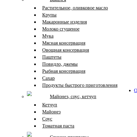
Растительное, оливковое масло
Крупы
Макаронные изделия
Молоко сгущеное
Мука
Мясная консервация
Овощная консервация
Паштеты
Повидло, джемы
Рыбная консервация
Сахар
Продукты быстрого приготовления
О
Майонез, соус, кетчуп
Кетчуп
Майонез
Соус
Томатная паста