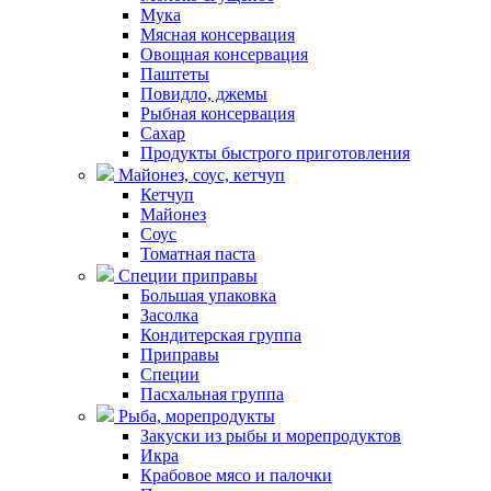
Мука
Мясная консервация
Овощная консервация
Паштеты
Повидло, джемы
Рыбная консервация
Сахар
Продукты быстрого приготовления
Майонез, соус, кетчуп
Кетчуп
Майонез
Соус
Томатная паста
Специи приправы
Большая упаковка
Засолка
Кондитерская группа
Приправы
Специи
Пасхальная группа
Рыба, морепродукты
Закуски из рыбы и морепродуктов
Икра
Крабовое мясо и палочки