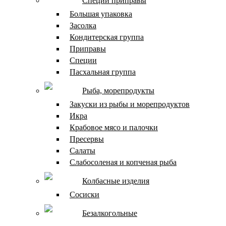
Специи приправы
Большая упаковка
Засолка
Кондитерская группа
Приправы
Специи
Пасхальная группа
Рыба, морепродукты
Закуски из рыбы и морепродуктов
Икра
Крабовое мясо и палочки
Пресервы
Салаты
Слабосоленая и копченая рыба
Колбасные изделия
Сосиски
Безалкогольные